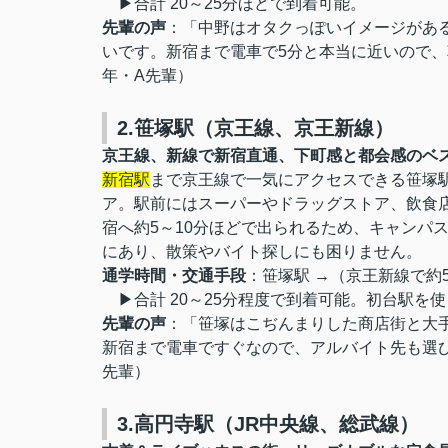
▶合計 20～25分ほどで到着可能。
先輩の声
：「中野はオタクっぽいイメージがあ
いです。新宿まで電車で5分と本当に近いので、
年・A先輩）
2.笹塚駅（京王線、京王新線）
京王線、新線で新宿直通、下町感と都会感のベ
新宿駅
まで京王線で一気にアクセスできる笹塚駅
ア。駅前にはスーパーやドラッグストア、飲食
宿へ約5～10分ほどで出られるため、キャンパ
にあり、散策やバイト探しにも困りません。
通学時間・交通手段
：笹塚駅 →（京王新線で約5
▶合計 20～25分程度で到着可能。初台駅を
先輩の声
：「笹塚はこぢんまりした商店街と大
新宿まで電車ですぐなので、アルバイト先も選び
先輩）
3.高円寺駅（JR中央線、総武線）