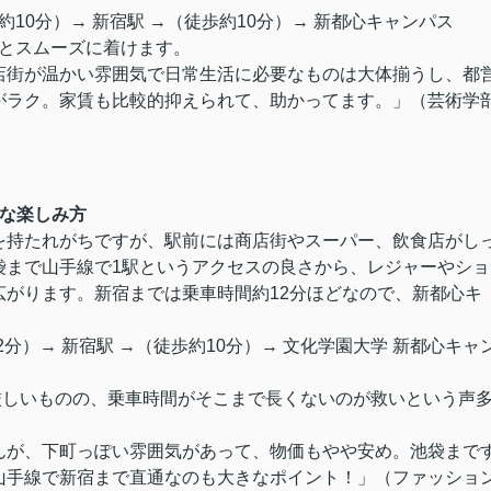
約10分）→ 新宿駅 →（徒歩約10分）→ 新都心キャンパス
割とスムーズに着けます。
店街が温かい雰囲気で日常生活に必要なものは大体揃うし、都
がラク。家賃も比較的抑えられて、助かってます。」（芸術学
彩な楽しみ方
を持たれがちですが、駅前には商店街やスーパー、飲食店がし
袋まで山手線で1駅というアクセスの良さから、レジャーやショ
がります。新宿までは乗車時間約12分ほどなので、新都心キ
12分）→ 新宿駅 →（徒歩約10分）→ 文化学園大学 新都心キャ
少厳しいものの、乗車時間がそこまで長くないのが救いという声
んが、下町っぽい雰囲気があって、物価もやや安め。池袋まで
山手線で新宿まで直通なのも大きなポイント！」（ファッショ