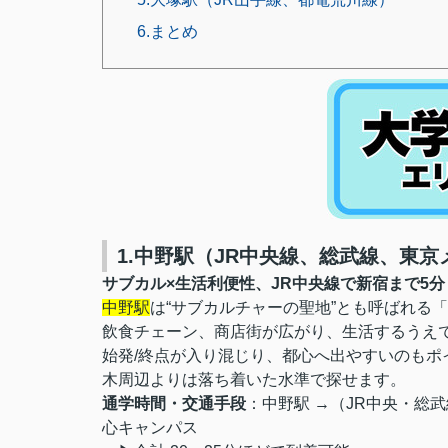
6.まとめ
1.中野駅（JR中央線、総武線、東
サブカル×生活利便性、JR中央線で新宿まで5分
中野駅
は“サブカルチャーの聖地”とも呼ばれる
飲食チェーン、商店街が広がり、生活するうえ
始発/終点が入り混じり、都心へ出やすいのも
木周辺よりは落ち着いた水準で探せます。
通学時間・交通手段
：中野駅 →（JR中央・総武
心キャンパス