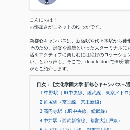
こんにちは！
お部屋さがしネットのゆっかです。
新都心キャンパスは、新宿駅や代々木駅から徒歩
そのため、渋谷や池袋といった大ターミナルに
活をアクティブに楽しむには絶好のロケーショ
い」という声も。そこで、door to doorで
がらご紹介します。
目次：【文化学園大学 新都心キャンパスへ
1.中野駅（JR中央線、総武線、東京メトロ
2.笹塚駅（京王線、京王新線）
3.高円寺駅（JR中央線、総武線）
4.中井駅（西武新宿線、都営大江戸線）
5.大塚駅（JR山手線、都電荒川線）