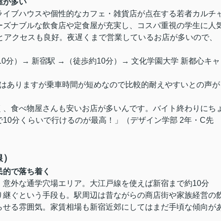
屋が多い
ライブハウスや個性的なカフェ・雑貨店が点在する若者カルチ
ーズナブルな飲食店や定食屋が充実し、コスパ重視の学生に人
とアクセスも良好。夜遅くまで営業しているお店が多いので、
分）→ 新宿駅 →（徒歩約10分）→ 文化学園大学 新都心キャ
ュはありますが乗車時間が短めなので比較的耐えやすいとの声が
く、食べ物屋さんも安いお店が多いんです。バイト終わりにち
10分くらいで行けるのが最高！」（デザイン学部 2年・C先
線）
民的で落ち着く
、意外な通学穴場エリア。大江戸線を使えば新宿まで約10分
り継ぐという手段も。駅周辺は昔ながらの商店街や家族経営の
らせる雰囲気。家賃相場も新宿近郊にしてはまだ手頃な傾向が