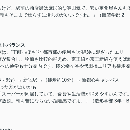
るけど、駅前の商店街は庶民的な雰囲気で、安い定食屋さんも
朝もそこまで焦らずに済むのがいいですね。」（服装学部 2
ストバランス
は、“下町っぽさ”と“都市部の便利さ”が絶妙に混ざったエリ
店が集合し、物価も比較的抑えめ。京王線か京王新線を使えば
スへの通学も十分圏内です。隣の幡ヶ谷や代田橋エリアも徒歩
～6分）→ 新宿駅 →（徒歩約10分）→ 新都心キャンパス
使った方が近いかも。
手スーパーが同居していて、食費や生活費が抑えやすいんです
放題。朝も苦にならない距離感ですよ。」（造形学部 3年・B