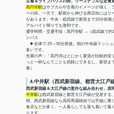
古着＆ライブハウスの街、リーズナブルな定食
高円寺駅
はサブカルや古着のイメージが強く、
ーの街。一方で、駅前から伸びる商店街にはリ
があります。中央・総武線で新宿まで10分前後
アルバイト帰りでも便利です。
通学時間・交通手段：高円寺駅 →（総武線で約10
ンパス
▶全体で 25～30分前後。朝の中央線ラッシ
多いです。
先輩の声：「高円寺はとにかく家賃が比較的安
っと一杯なんてことも気軽にできるし、新宿まで
輩）
4.中井駅（西武新宿線、都営大江戸
西武新宿線＆大江戸線の意外な組み合わせ、庶
中井駅
は西武新宿線と都営大江戸線が交差する
弱、西武新宿線なら高田馬場経由で山手線に乗
食店などが多く、一人暮らしでも落ち着いて暮
ります。