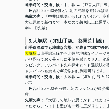
通学時間・交通手段
：中井駅 →（都営大江戸線 
▶合計 25～30分ほど。朝の混雑を避ければ
先輩の声
：「中井は地味かもしれないけど、商
大江戸線で新宿まで一本なので想像以上に通学
4年・D先輩）
5.大塚駅（JR山手線、都電荒川線）
山手線沿線でも地味な穴場、池袋まで1駅で多
大塚駅
は山手線沿線でも比較的地味なイメージ
かり揃っており暮らしに不便を感じません。池
ッピング、アルバイト先を探すときも選択肢が広
ャンパスへも余裕で40分以内に到着可能です。
通学時間・交通手段
：大塚駅 →（JR山手線 約
パス
▶合計 25～30分 程度。朝のラッシュが多
数。
先輩の声
：「大塚って地味と思うかもしれませ
ぐだから、バイトも遊びも一気に広がります。