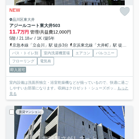
NEW
品川区東大井
アジールコート東大井
503
11.7
万円
管理/共益費12,000円
5階 / 21.18㎡ / 1K /築5年
京急本線「立会川」駅 徒歩3分
京浜東北線「大井町」駅 徒歩15分
バス・トイレ別
室内洗濯機置場
エアコン
バルコニー
フローリング
電気有
即入居可
室内設備は洗面所独立・浴室乾燥機などが揃っているので、快適に過ご
しやすいお部屋になります。収納はクロゼット・シューズボッ...
もっと
見る
賃貸マンション