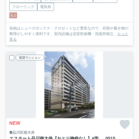
フローリング
電気有
礼0
収納はシューズボックス・クロゼットなど豊富なので、衣類や履き物の
整理がしやすく便利です。室内設備は浴室乾燥機・洗面所独立...
もっと
見る
賃貸マンション
NEW
品川区南大井
エスタート品川南大井【おとり物件なし】#学生・社会人にオススメ！初期費用分割払いOK！
0515