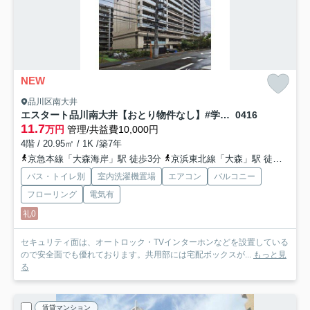
NEW
品川区南大井
エスタート品川南大井【おとり物件なし】#学生・社会人にオススメ！初期費用分割払いOK！
0416
11.7
万円
管理/共益費10,000円
4階 / 20.95㎡ / 1K /築7年
京急本線「大森海岸」駅 徒歩3分
京浜東北線「大森」駅 徒歩8分
バス・トイレ別
室内洗濯機置場
エアコン
バルコニー
フローリング
電気有
礼0
セキュリティ面は、オートロック・TVインターホンなどを設置している
ので安全面でも優れております。共用部には宅配ボックスが...
もっと見
る
賃貸マンション