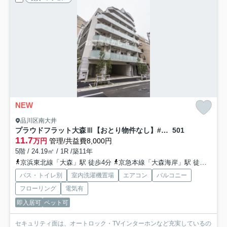
NEW
品川区南大井
プラウドフラット大森Ⅲ【おとり物件なし】#学生・社会人にオススメ！初期費用分割払いOK！
501
11.7
万円
管理/共益費8,000円
5階 / 24.19㎡ / 1R /築11年
京浜東北線「大森」駅 徒歩4分
京急本線「大森海岸」駅 徒歩12分
バス・トイレ別
室内洗濯機置場
エアコン
バルコニー
フローリング
電気有
即入居可
ペット可
セキュリティ面は、オートロック・TVインターホンなど充実しているの