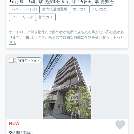
山手線「大崎」駅 徒歩10分
山手線「五反田」駅 徒歩9分
バス・トイレ別
室内洗濯機置場
エアコン
バルコニー
フローリング
都市ガス
オートロック付き物件には部外者が無断で立ち入る事がない安心感があ
ります。宅配ボックスがあるので自由な時間に荷物を受け取る...
もっと
見る
賃貸マンション
NEW
品川区南品川