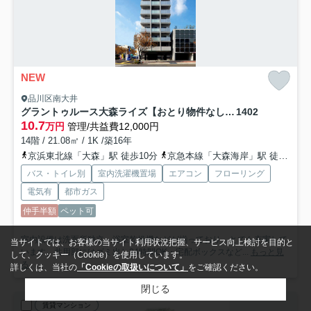
NEW
品川区南大井
グラントゥルース大森ライズ【おとり物件なし】#学生・社会人にオススメ！初期費用分割払いOK！
1402
10.7
万円
管理/共益費12,000円
14階 / 21.08㎡ / 1K /築16年
京浜東北線「大森」駅 徒歩10分
京急本線「大森海岸」駅 徒歩11分
バス・トイレ別
室内洗濯機置場
エアコン
フローリング
電気有
都市ガス
仲手半額
ペット可
室内設備は洗面所独立・浴室乾燥機などが揃っており、とても充実して
当サイトでは、お客様の当サイト利用状況把握、サービス向上検討を目的と
います。共用部にはゴミ出し24時間OK・宅配ボックスなど...
もっと見
して、クッキー（Cookie）を使用しています。
る
詳しくは、当社の
「Cookieの取扱いについて」
をご確認ください。
閉じる
賃貸マンション