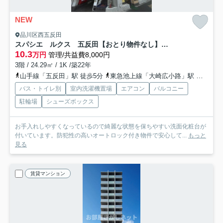
NEW
品川区西五反田
スパシエ ルクス 五反田【おとり物件なし】#学生・社会人にオススメ！初期費用分割払いOK！
10.3
万円
管理/共益費8,000円
3階 / 24.29㎡ / 1K /築22年
山手線「五反田」駅 徒歩5分
東急池上線「大崎広小路」駅 徒歩2分
バス・トイレ別
室内洗濯機置場
エアコン
バルコニー
駐輪場
シューズボックス
お手入れしやすくなっているので綺麗な状態を保ちやすい洗面化粧台が
付いています。防犯性の高いオートロック付き物件で安心して...
もっと
見る
賃貸マンション