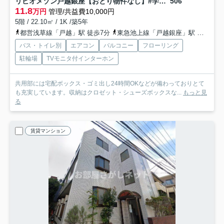
リビオメゾン戸越銀座【おとり物件なし】#学生・社会人にオススメ！初期費用分割払いOK！
506
11.8
万円
管理/共益費10,000円
5階 / 22.10㎡ / 1K /築5年
都営浅草線「戸越」駅 徒歩7分
東急池上線「戸越銀座」駅 徒歩5分
バス・トイレ別
エアコン
バルコニー
フローリング
駐輪場
TVモニタ付インターホン
共用部には宅配ボックス・ゴミ出し24時間OKなどが備わっておりとて
も充実しています。収納はクロゼット・シューズボックスな...
もっと見
る
賃貸マンション