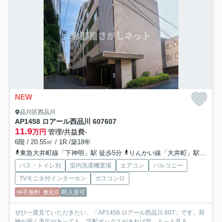
NEW
品川区西品川
AP1458 ロアール西品川 607
607
11.9
万円
管理/共益費-
6階 / 20.55㎡ / 1R /築18年
東急大井町線「下神明」駅 徒歩5分
りんかい線「大井町」駅 徒歩10分
バス・トイレ別
室内洗濯機置場
エアコン
バルコニー
TVモニタ付インターホン
ガスコンロ
仲手無料
敷礼0
即入居可
ぜひ一度見ていただきたい、「AP1458 ロアール西品川 607」です。荷
物が届く予定があっても、宅配ボックスがあれば気...
もっと見る