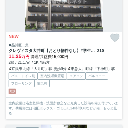
NEW
品川区二葉
クレヴィスタ大井町【おとり物件なし】#学生・社会人にオススメ！初期費用分割払いOK！
210
11.25
万円
管理/共益費15,000円
2階 / 21.17㎡ / 1K /築2年
京浜東北線「大井町」駅 徒歩9分
東急大井町線「下神明」駅 徒歩5分
バス・トイレ別
室内洗濯機置場
エアコン
バルコニー
フローリング
電気有
敷0
室内設備は浴室乾燥機・洗面所独立など充実した設備を備え付けていま
す。共用部には宅配ボックス・ゴミ出し24時間OKなどが備...
もっと見
る