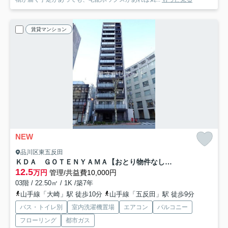
賃貸マンション
NEW
品川区東五反田
ＫＤＡ ＧＯＴＥＮＹＡＭＡ【おとり物件なし】#学生・社会人にオススメ！初期費用分割払いOK！
12.5
万円
管理/共益費10,000円
03階 / 22.50㎡ / 1K /築7年
山手線「大崎」駅 徒歩10分
山手線「五反田」駅 徒歩9分
バス・トイレ別
室内洗濯機置場
エアコン
バルコニー
フローリング
都市ガス