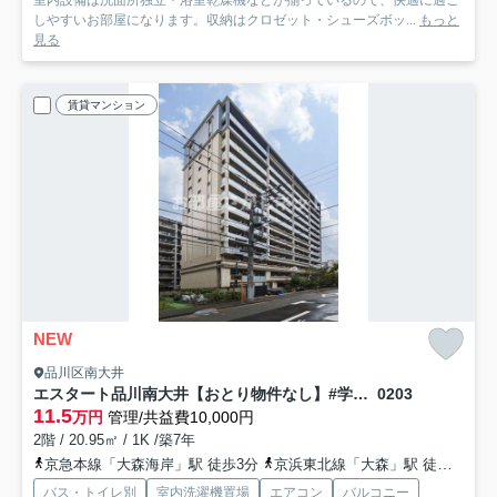
しやすいお部屋になります。収納はクロゼット・シューズボッ...
もっと
見る
賃貸マンション
NEW
品川区南大井
エスタート品川南大井【おとり物件なし】#学生・社会人にオススメ！初期費用分割払いOK！
0203
11.5
万円
管理/共益費10,000円
2階 / 20.95㎡ / 1K /築7年
京急本線「大森海岸」駅 徒歩3分
京浜東北線「大森」駅 徒歩8分
バス・トイレ別
室内洗濯機置場
エアコン
バルコニー