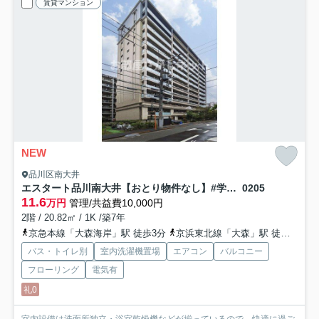
賃貸マンション
NEW
品川区南大井
エスタート品川南大井【おとり物件なし】#学生・社会人にオススメ！初期費用分割払いOK！
0205
11.6
万円
管理/共益費10,000円
2階 / 20.82㎡ / 1K /築7年
京急本線「大森海岸」駅 徒歩3分
京浜東北線「大森」駅 徒歩8分
バス・トイレ別
室内洗濯機置場
エアコン
バルコニー
フローリング
電気有
礼0
室内設備は洗面所独立・浴室乾燥機などが揃っているので、快適に過ご