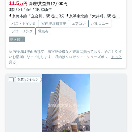
11.5
万円
管理/共益費12,000円
3階 / 21.48㎡ / 1K /築5年
京急本線「立会川」駅 徒歩3分
京浜東北線「大井町」駅 徒歩15分
バス・トイレ別
室内洗濯機置場
エアコン
バルコニー
フローリング
電気有
即入居可
室内設備は洗面所独立・浴室乾燥機など豊富に揃っており、過ごしやす
いお部屋になっております。収納はクロゼット・シューズボッ...
もっと
見る
賃貸マンション