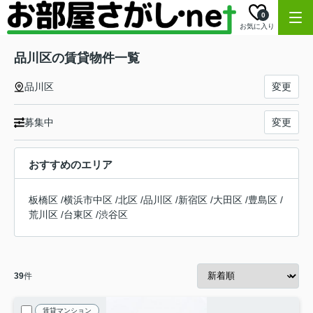
0
お気に入り
品川区の賃貸物件一覧
品川区
変更
募集中
変更
おすすめのエリア
板橋区
/
横浜市中区
/
北区
/
品川区
/
新宿区
/
大田区
/
豊島区
/
荒川区
/
台東区
/
渋谷区
39
件
賃貸マンション