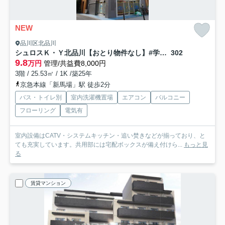
NEW
品川区北品川
シュロスＫ・Ｙ北品川【おとり物件なし】#学生・社会人にオススメ！初期費用分割払いOK！
302
9.8
万円
管理/共益費8,000円
3階 / 25.53㎡ / 1K /築25年
京急本線「新馬場」駅 徒歩2分
バス・トイレ別
室内洗濯機置場
エアコン
バルコニー
フローリング
電気有
室内設備はCATV・システムキッチン・追い焚きなどが揃っており、と
ても充実しています。共用部には宅配ボックスが備え付けら...
もっと見
る
賃貸マンション