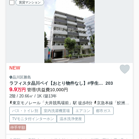
賃貸マンション
NEW
品川区勝島
ラフィスタ品川ベイ【おとり物件なし】#学生・社会人にオススメ！初期費用分割払いOK！
203
9.9
万円
管理/共益費10,000円
2階 / 20.66㎡ / 1K /築13年
東京モノレール「大井競馬場前」駅 徒歩8分
京急本線「鮫洲」駅 徒歩12分
バス・トイレ別
室内洗濯機置場
エアコン
都市ガス
TVモニタ付インターホン
温水洗浄便座
仲手半額