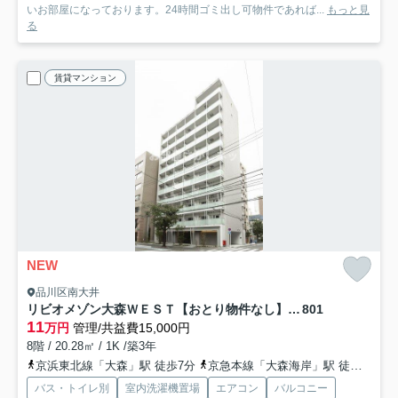
いお部屋になっております。24時間ゴミ出し可物件であれば...
もっと見
る
賃貸マンション
NEW
品川区南大井
リビオメゾン大森ＷＥＳＴ【おとり物件なし】#学生・社会人にオススメ！初期費用分割払いOK！
801
11
万円
管理/共益費15,000円
8階 / 20.28㎡ / 1K /築3年
京浜東北線「大森」駅 徒歩7分
京急本線「大森海岸」駅 徒歩4分
バス・トイレ別
室内洗濯機置場
エアコン
バルコニー