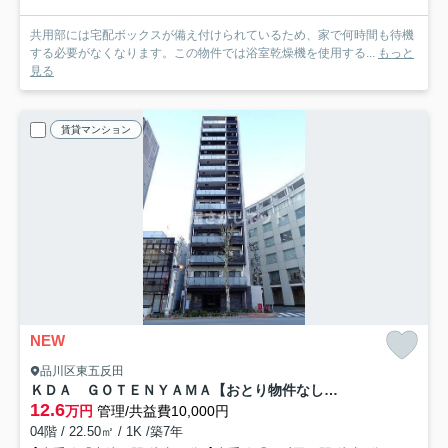
共用部には宅配ボックスが備え付けられているため、家で何時間も待機
する必要がなくなります。この物件では浴室乾燥機を使用する...
もっと
見る
賃貸マンション
NEW
品川区東五反田
ＫＤＡ ＧＯＴＥＮＹＡＭＡ【おとり物件なし】#学生・社会人にオススメ！初期費用分割払いOK！
12.6
万円
管理/共益費10,000円
04階 / 22.50㎡ / 1K /築7年