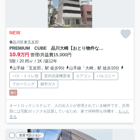
NEW
品川区東五反田
PREMIUM CUBE 品川大崎【おとり物件なし】#学生・社会人にオススメ！初期費用分割払いOK！
10.9
万円
管理/共益費15,000円
5階 / 20.85㎡ / 1K /築12年
山手線「五反田」駅 徒歩9分
山手線「大崎」駅 徒歩10分
都営浅草
バス・トイレ別
室内洗濯機置場
エアコン
バルコニー
フローリング
都市ガス
敷0
オートロックシステムで、人の出入りが管理されている物件です。共用
部には宅配ボックスを設置しているため、家で何時間も待機す...
もっと
見る
賃貸マンション