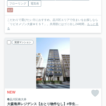
フローリング
電気有
礼0
こだわりで選びたい方におすすめ。品川区エリアで住まいをお探しなら
「リビオメゾン大森ＷＥＳＴ」。共用部にはゴミ出し24時間...
もっと見
る
賃貸マンション
NEW
品川区南大井
大森海岸レジデンス【おとり物件なし】#学生・社会人にオススメ！初期費用分割払いOK！