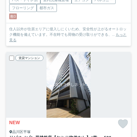
バス・トイレ別
室内洗濯機置場
エアコン
バルコニー
フローリング
都市ガス
敷0
住人以外が住居エリアに侵入しにくいため、安全性が上がるオートロッ
ク機能を備えています。不在時でも荷物の受け取りができる、...
もっと
見る
賃貸マンション
NEW
品川区平塚