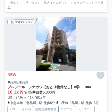
で安心して生活できます。収納はクロゼット・シューズボッ...
もっと見
る
賃貸マンション
NEW
品川区東品川
プレジール シナガワ【おとり物件なし】#学生・社会人にオススメ！初期費用分割払いOK！
304
10.1
万円
管理/共益費5,800円
3階 / 27.67㎡ / 1K /築17年
京急本線「北品川」駅 徒歩8分
山手線「品川」駅 徒歩16分
バス・トイレ別
室内洗濯機置場
エアコン
バルコニー