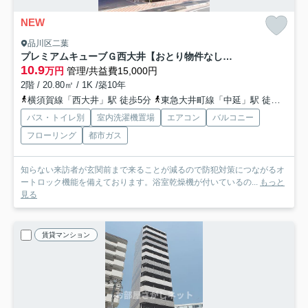
NEW
品川区二葉
プレミアムキューブＧ西大井【おとり物件なし】#学生・社会人にオススメ！初期費用分割払いOK！
10.9
万円
管理/共益費15,000円
2階 / 20.80㎡ / 1K /築10年
横須賀線「西大井」駅 徒歩5分
東急大井町線「中延」駅 徒歩12分
バス・トイレ別
室内洗濯機置場
エアコン
バルコニー
フローリング
都市ガス
知らない来訪者が玄関前まで来ることが減るので防犯対策につながるオ
ートロック機能を備えております。浴室乾燥機が付いているの...
もっと
見る
賃貸マンション