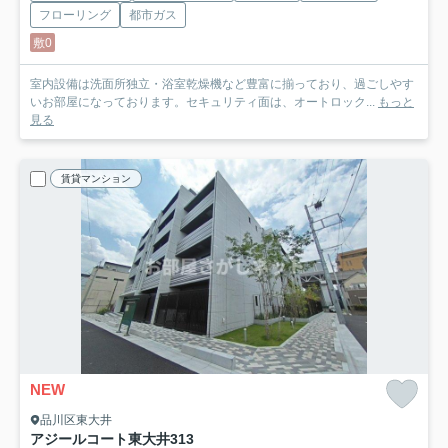
フローリング
都市ガス
敷0
室内設備は洗面所独立・浴室乾燥機など豊富に揃っており、過ごしやす
いお部屋になっております。セキュリティ面は、オートロック...
もっと
見る
賃貸マンション
NEW
品川区東大井
アジールコート東大井
313