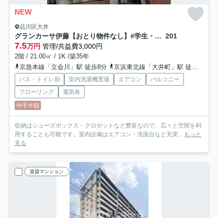
NEW
品川区大井
グランカーサ伊藤【おとり物件なし】#学生・社会人にオススメ！初期費用分割払いOK！
201
7.5
万円
管理/共益費3,000円
2階 / 21.00㎡ / 1K /築35年
京急本線「立会川」駅 徒歩8分
京浜東北線「大井町」駅 徒歩11分
バス・トイレ別
室内洗濯機置場
エアコン
バルコニー
フローリング
電気有
仲手半額
収納はシューズボックス・クロゼットなど豊富なので、広々と空間を利
用することも可能です。室内設備はエアコン・洗面台など充実...
もっと
見る
賃貸マンション