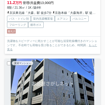
11.2
万円
管理/共益費13,000円
8階 / 21.36㎡ / 1K /築4年
京浜東北線「大森」駅 徒歩7分
京急本線「大森海岸」駅 徒歩6分
バス・トイレ別
室内洗濯機置場
エアコン
バルコニー
フローリング
都市ガス
敷礼0
洗濯物をスピーディーに乾かすことが可能な浴室乾燥機付きのマンショ
ンです。不在時でも荷物を受け取ることができるため、時間調...
もっと
見る
賃貸マンション