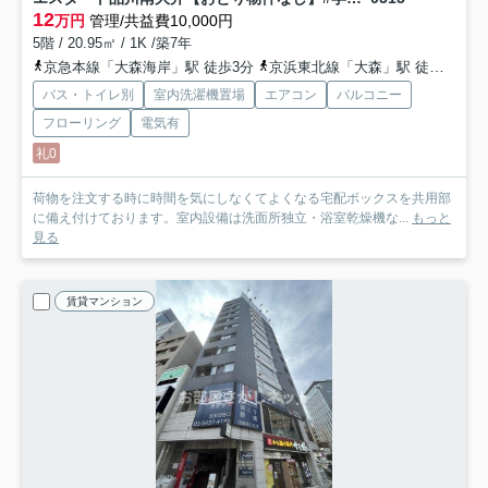
12
万円
管理/共益費10,000円
5階 / 20.95㎡ / 1K /築7年
京急本線「大森海岸」駅 徒歩3分
京浜東北線「大森」駅 徒歩8分
バス・トイレ別
室内洗濯機置場
エアコン
バルコニー
フローリング
電気有
礼0
荷物を注文する時に時間を気にしなくてよくなる宅配ボックスを共用部
に備え付けております。室内設備は洗面所独立・浴室乾燥機な...
もっと
見る
賃貸マンション