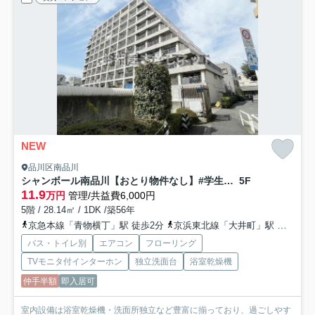
NEW
品川区南品川
シャンボール南品川【おとり物件なし】#学生・社会人にオススメ！初期費用分割払いOK！
5F
11.9
万円
管理/共益費6,000円
5階 / 28.14㎡ / 1DK /築56年
京急本線「青物横丁」駅 徒歩2分
京浜東北線「大井町」駅 徒歩10分
バス・トイレ別
エアコン
フローリング
TVモニタ付インターホン
独立洗面台
浴室乾燥機
仲手半額
即入居可
室内設備は浴室乾燥機・洗面所独立など豊富に揃っており、過ごしやす