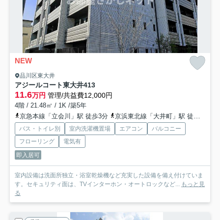
NEW
品川区東大井
アジールコート東大井
413
11.6
万円
管理/共益費12,000円
4階 / 21.48㎡ / 1K /築5年
京急本線「立会川」駅 徒歩3分
京浜東北線「大井町」駅 徒歩15分
バス・トイレ別
室内洗濯機置場
エアコン
バルコニー
フローリング
電気有
即入居可
室内設備は洗面所独立・浴室乾燥機など充実した設備を備え付けていま
す。セキュリティ面は、TVインターホン・オートロックなど...
もっと見
る