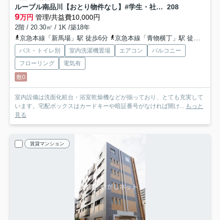
ルーブル南品川【おとり物件なし】#学生・社会人にオススメ！初期費用分割払いOK！
208
9
万円
管理/共益費10,000円
2階 / 20.30㎡ / 1K /築18年
京急本線「新馬場」駅 徒歩6分
京急本線「青物横丁」駅 徒歩9分
バス・トイレ別
室内洗濯機置場
エアコン
バルコニー
フローリング
電気有
敷0
室内設備は洗面化粧台・浴室乾燥機などが揃っており、とても充実して
います。宅配ボックスはカードキーや暗証番号がなければ開け...
もっと
見る
賃貸マンション