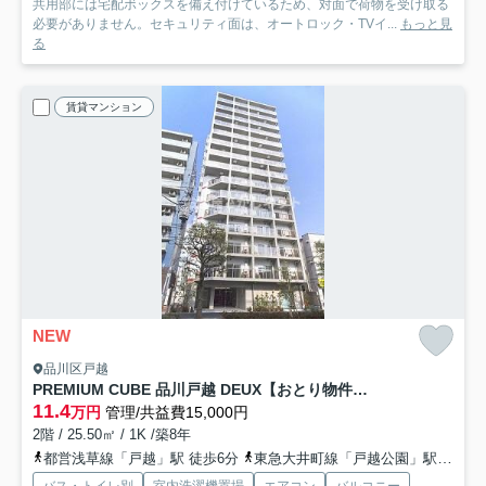
共用部には宅配ボックスを備え付けているため、対面で荷物を受け取る
必要がありません。セキュリティ面は、オートロック・TVイ...
もっと見
る
賃貸マンション
NEW
品川区戸越
PREMIUM CUBE 品川戸越 DEUX【おとり物件なし】#学生・社会人にオススメ！
11.4
万円
管理/共益費15,000円
2階 / 25.50㎡ / 1K /築8年
都営浅草線「戸越」駅 徒歩6分
東急大井町線「戸越公園」駅 徒歩4分