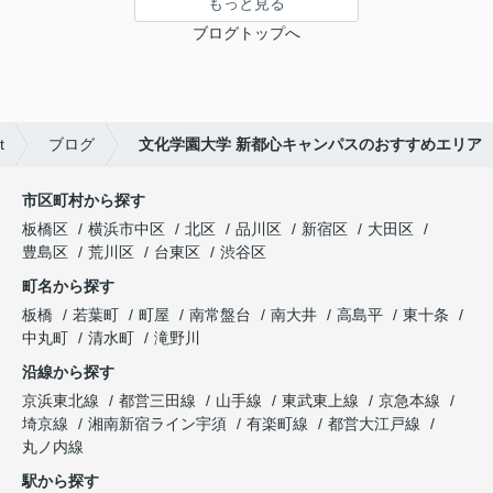
もっと見る
ブログトップへ
t
ブログ
文化学園大学 新都心キャンパスのおすすめエリア
市区町村から探す
板橋区
横浜市中区
北区
品川区
新宿区
大田区
豊島区
荒川区
台東区
渋谷区
町名から探す
板橋
若葉町
町屋
南常盤台
南大井
高島平
東十条
中丸町
清水町
滝野川
沿線から探す
京浜東北線
都営三田線
山手線
東武東上線
京急本線
埼京線
湘南新宿ライン宇須
有楽町線
都営大江戸線
丸ノ内線
駅から探す