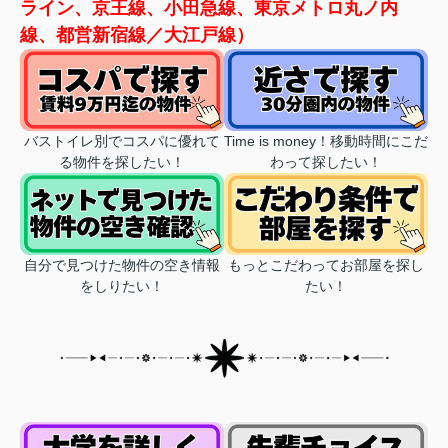
ライン、京王線、小田急線、東京メトロ丸ノ内
線、都営新宿線／大江戸線）
バストイレ別でコスパに優れて
Time is money！移動時間にこだ
る物件を探したい！
わって探したい！
自分で見つけた物件の空き情報
もっとこだわってお部屋を探し
をしりたい！
たい！