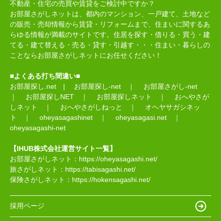
不動産・住宅の売買や賃貸をご検討中ですか？
お部屋さがしネットは、都内のマンション、一戸建て、土地など
の販売・売却情報から賃貸・リフォームまで、住まいに関するあ
らゆる情報が満載のサイトです。住居を探す・借りる・買う・建
てる・建て替える・売る・貸す・引越す・・・住まい・暮らしの
ことならお部屋さがしネットにお任せください！
■よくある打ち間違い■
お部屋探し.net
|
お部屋探し-net
｜
お部屋さがし-net
｜
お部屋探しNET
｜
お部屋探しネット
｜
おへやさが
しネット
｜
おへやさがしねっと
｜
オヘヤサガシネッ
ト
｜
oheyasagashinet
｜
oheyasagasi.net
｜
oheyasagashi-net
【IHUB株式会社運営サイト一覧】
お部屋さがしネット：
https://oheyasagashi.net/
旅さがしネット：
https://tabisagashi.net/
保険さがしネット：
https://hokensagashi.net/
採用ページ