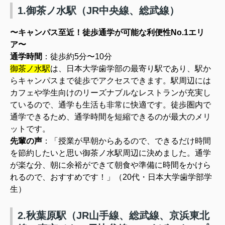
1.御茶ノ水駅（JR中央線、総武線）
〜キャンパス至近！徒歩通学が可能な利便性No.1エリ
ア〜
通学時間
：徒歩約5分〜10分
御茶ノ水駅
は、日本大学歯学部の最寄り駅であり、駅か
らキャンパスまで徒歩でアクセスできます。駅周辺には
カフェや学生向けのリーズナブルなレストランが充実し
ているので、通学も生活も非常に快適です。徒歩圏内で
通学できるため、通学時間を短縮できるのが最大のメリ
ットです。
先輩の声
：
「授業が早朝からあるので、できるだけ時間
を節約したいと思い御茶ノ水駅周辺に決めました。通学
が楽な分、朝に余裕ができて朝食や準備に時間をかけら
れるので、おすすめです！」（20代・日本大学歯学部学
生）
2.秋葉原駅（JR山手線、総武線、京浜東北