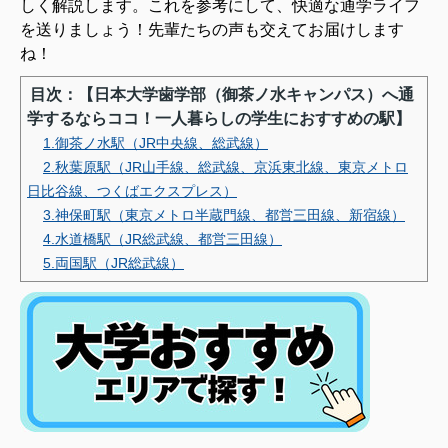
しく解説します。これを参考にして、快適な通学ライフ
を送りましょう！先輩たちの声も交えてお届けします
ね！
目次：【日本大学歯学部（御茶ノ水キャンパス）へ通
学するならココ！一人暮らしの学生におすすめの駅】
1.御茶ノ水駅（JR中央線、総武線）
2.秋葉原駅（JR山手線、総武線、京浜東北線、東京メトロ
日比谷線、つくばエクスプレス）
3.神保町駅（東京メトロ半蔵門線、都営三田線、新宿線）
4.水道橋駅（JR総武線、都営三田線）
5.両国駅（JR総武線）