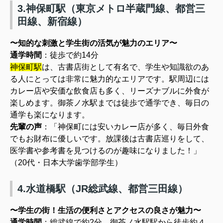
3.神保町駅（東京メトロ半蔵門線、都営三
田線、新宿線）
〜知的な刺激と学生街の活気が魅力のエリア〜
通学時間
：徒歩で約14分
神保町駅
は、古書店街として有名で、学生や知識欲のあ
る人にとっては非常に魅力的なエリアです。駅周辺には
カレー店や安価な飲食店も多く、リーズナブルに外食が
楽しめます。御茶ノ水駅までは徒歩で通学でき、毎日の
通学も楽になります。
先輩の声
：
「神保町には安いカレー店が多く、毎日外食
でもお財布に優しいです。放課後は古書店巡りをして、
医学書や参考書を見つけるのが趣味になりました！」
（20代・日本大学歯学部学生）
4.水道橋駅（JR総武線、都営三田線）
〜学生の街！生活の便利さとアクセスの良さが魅力〜
通学時間
：総武線で約2分、御茶ノ水駅駅から徒歩約４