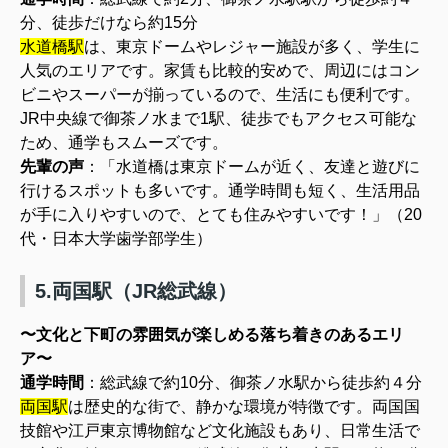
分、徒歩だけなら約15分
水道橋駅
は、東京ドームやレジャー施設が多く、学生に
人気のエリアです。家賃も比較的安めで、周辺にはコン
ビニやスーパーが揃っているので、生活にも便利です。
JR中央線で御茶ノ水まで1駅、徒歩でもアクセス可能な
ため、通学もスムーズです。
先輩の声
：
「水道橋は東京ドームが近く、友達と遊びに
行けるスポットも多いです。通学時間も短く、生活用品
が手に入りやすいので、とても住みやすいです！」（20
代・日本大学歯学部学生）
5.両国駅（JR総武線）
〜文化と下町の雰囲気が楽しめる落ち着きのあるエリ
ア〜
通学時間
：総武線で約10分、御茶ノ水駅から徒歩約４分
両国駅
は歴史的な街で、静かな環境が特徴です。両国国
技館や江戸東京博物館など文化施設もあり、日常生活で