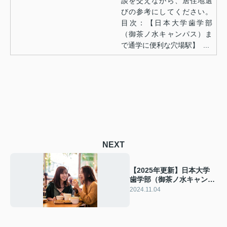
談を交えながら、居住地選
びの参考にしてください。
目次：【日本大学歯学部
（御茶ノ水キャンパス）ま
で通学に便利な穴場駅】 ...
NEXT
【2025年更新】日本大学
歯学部（御茶ノ水キャンパ
ス）まで通学に便利な穴場
2024.11.04
駅