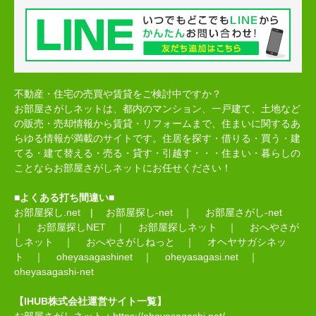
不動産・住宅の売買や賃貸をご検討中ですか？
お部屋さがしネットは、都内のマンション、一戸建て、土地など
の販売・売却情報から賃貸・リフォームまで、住まいに関するあ
らゆる情報が満載のサイトです。住居を探す・借りる・買う・建
てる・建て替える・売る・貸す・引越す・・・住まい・暮らしの
ことならお部屋さがしネットにお任せください！
■よくある打ち間違い■
お部屋探し.net
|
お部屋探し-net
｜
お部屋さがし-net
｜
お部屋探しNET
｜
お部屋探しネット
｜
おへやさが
しネット
｜
おへやさがしねっと
｜
オヘヤサガシネッ
ト
｜
oheyasagashinet
｜
oheyasagasi.net
｜
oheyasagashi-net
【IHUB株式会社運営サイト一覧】