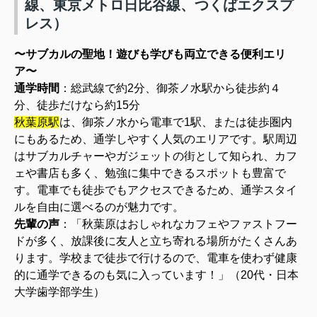
線、東京メトロ日比谷線、つくばエクスプ
レス）
〜サブカルの聖地！遊びも学びも両立できる便利エリ
ア〜
通学時間
：総武線で約2分、御茶ノ水駅から徒歩約４
分、徒歩だけなら約15分
秋葉原駅
は、御茶ノ水から電車で1駅、または徒歩圏内
にもあるため、通学しやすく人気のエリアです。駅周辺
はサブカルチャーやガジェットの街として知られ、カフ
ェや書店も多く、勉強に集中できるスポットも豊富で
す。電車でも徒歩でもアクセスできるため、通学スタイ
ルを自由に選べるのが魅力です。
先輩の声
：
「秋葉原はおしゃれなカフェやファストフー
ドが多く、放課後に友人と立ち寄れる場所がたくさんあ
ります。学校まで徒歩で行けるので、電車を使わず健康
的に通学できるのも気に入っています！」（20代・日本
大学歯学部学生）