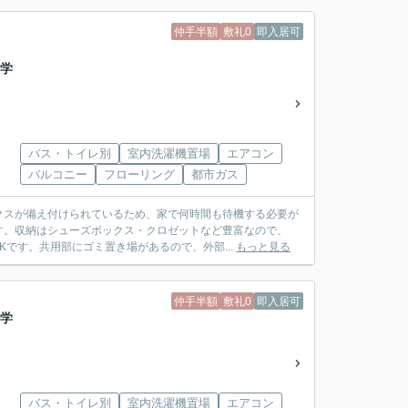
仲手半額
敷礼0
即入居可
#学
バス・トイレ別
室内洗濯機置場
エアコン
バルコニー
フローリング
都市ガス
クスが備え付けられているため、家で何時間も待機する必要が
す。収納はシューズボックス・クロゼットなど豊富なので、
です。共用部にゴミ置き場があるので、外部...
もっと見る
仲手半額
敷礼0
即入居可
#学
バス・トイレ別
室内洗濯機置場
エアコン