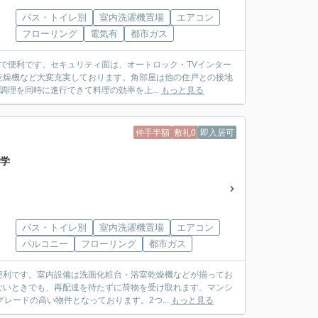
バス・トイレ別
室内洗濯機置場
エアコン
フローリング
電気有
都市ガス
ので便利です。セキュリティ面は、オートロック・TVインター
乾燥機など大変充実しております。角部屋は他の住戸との接地
理を同時に進行できて料理の効率を上...
もっと見る
仲手半額
敷礼0
即入居可
#学
バス・トイレ別
室内洗濯機置場
エアコン
バルコニー
フローリング
都市ガス
便利です。室内設備は洗面化粧台・浴室乾燥機などが揃ってお
ないときでも、再配達を待たずに荷物を受け取れます。マンシ
レードの高い物件となっております。2つ...
もっと見る