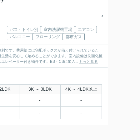
#学
バス・トイレ別
室内洗濯機置場
エアコン
バルコニー
フローリング
都市ガス
便利です。共用部には宅配ボックスが備え付けられているた
新生活を安心して始めることができます。室内設備は洗面化粧
レベーター付き物件です。BS・CSに加入...
もっと見る
2LDK
3K ～ 3LDK
4K ～ 4LDK以上
-
-
-
-