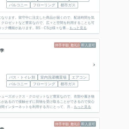
バルコニー
フローリング
都市ガス
になります。留守中に注文した商品が届くので、配送時間を気
・クロゼットなど豊富なので、広々と空間を利用することも可
ク機能があります。BS・CSは様々な番...
もっと見る
仲手半額
敷礼0
即入居可
#学
バス・トイレ別
室内洗濯機置場
エアコン
バルコニー
フローリング
都市ガス
シューズボックス・クロゼットなど豊富なので、衣類や履き物
スがあるので接触せずに荷物を受け取ることができるので安心
間インターネットを利用する方にとって、月...
もっと見る
仲手半額
敷礼0
即入居可