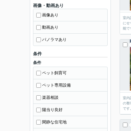
画像・動画あり
画像あり
室内
にせ
動画あり
能で
パノラマあり
条件
条件
ペット飼育可
ペット専用設備
楽器相談
室内
の整
です
陽当り良好
閑静な住宅地