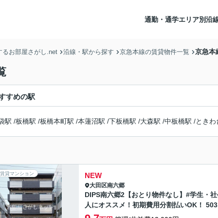
通勤・通学エリア別沿
京急本
お部屋さがし.net
沿線・駅から探す
京急本線の賃貸物件一覧
覧
すすめの駅
袋駅
/
板橋駅
/
板橋本町駅
/
本蓮沼駅
/
下板橋駅
/
大森駅
/
中板橋駅
/
ときわ
賃貸マンション
NEW
大田区
南六郷
DIPS南六郷2【おとり物件なし】#学生・社
人にオススメ！初期費用分割払いOK！ 503