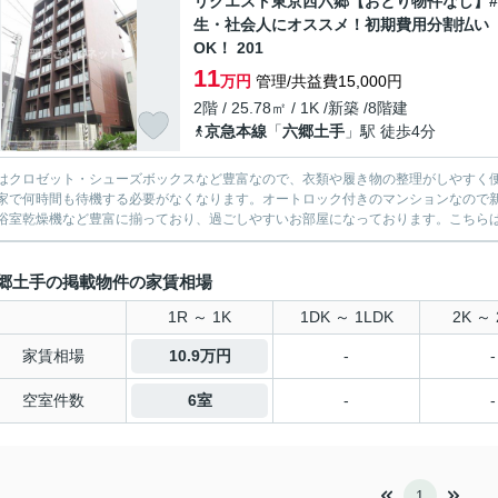
リクエスト東京西六郷【おとり物件なし】
生・社会人にオススメ！初期費用分割払い
OK！ 201
11
万円
管理/共益費15,000円
2階 / 25.78㎡ / 1K /新築 /8階建
京急本線
「
六郷土手
」駅 徒歩4分
はクロゼット・シューズボックスなど豊富なので、衣類や履き物の整理がしやすく
家で何時間も待機する必要がなくなります。オートロック付きのマンションなので
浴室乾燥機など豊富に揃っており、過ごしやすいお部屋になっております。こちらはエ
郷土手の掲載物件の家賃相場
1R ～ 1K
1DK ～ 1LDK
2K ～ 
家賃相場
10.9万円
-
-
空室件数
6室
-
-
1