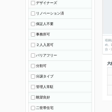
デザイナーズ
リノベーション済
保証人不要
事務所可
収納
２人入居可
め、
台・
バリアフリー
六
分割可
分譲タイプ
管理人常駐
眺望良好
二世帯住宅