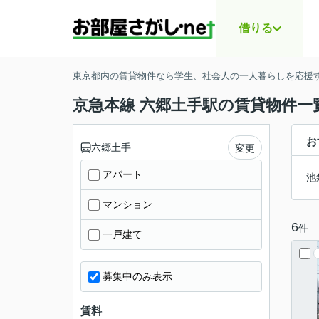
借りる
東京都内の賃貸物件なら学生、社会人の一人暮らしを応援する
京急本線 六郷土手駅の賃貸物件一
お
六郷土手
変更
アパート
池
マンション
6
件
一戸建て
募集中のみ表示
賃料