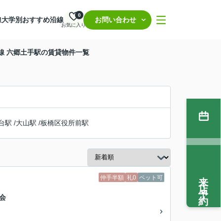
0
線
大学別おすすめ沿線
お問い合わせ
お気に入り
線 六郷土手駅の賃貸物件一覧
台駅
/
大山駅
/
板橋区役所前駅
来店予約
仲手半額
礼0
ペット可
会