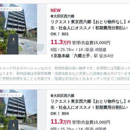
賃貸マンション
NEW
大田区
西六郷
リクエスト東京西六郷【おとり物件なし】
生・社会人にオススメ！初期費用分割払い
OK！ 801
11.3
万円
管理/共益費15,000円
8階 / 25.78㎡ / 1K /新築 /8階建
京急本線
「
六郷土手
」駅 徒歩4分
トロック付きのマンションなので、防犯性能の高い物件です。共用部には宅配ボッ
なります。室内設備は浴室乾燥機・洗面化粧台など充実した設備を備え付けていま
と空間を利用することも可能です。快適な生活がおくれるキッチン付きでご好評の1K
賃貸マンション
大田区
西六郷
リクエスト東京西六郷【おとり物件なし】
生・社会人にオススメ！初期費用分割払い
OK！ 804
11.3
万円
管理/共益費15,000円
8階 / 25.78㎡ / 1K /新築 /8階建