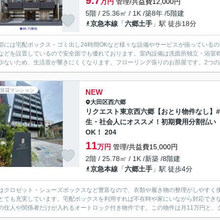
9.7
万円
管理/共益費12,000円
5階 / 25.36㎡ / 1K /築8年 /5階建
京急本線
「
六郷土手
」駅 徒歩18分
部には宅配ボックス・ゴミ出し24時間OKなど様々な設備やサービスが揃っている
などを設置しているので安全面でも優れております。室内設備は洗面所独立・浴室
少ないため、生活音が響きにくくなります。フローリング張りのお部屋です。2つの調
賃貸マンション
NEW
大田区
西六郷
リクエスト東京西六郷【おとり物件なし】
生・社会人にオススメ！初期費用分割払い
OK！ 204
11
万円
管理/共益費15,000円
2階 / 25.78㎡ / 1K /新築 /8階建
京急本線
「
六郷土手
」駅 徒歩4分
はクロゼット・シューズボックスなど豊富なので、衣類や履き物の整理がしやすく
とても充実しています。宅配ボックスを利用すれば不在時や家にいながら対応でき
の住人や関係者だけが入れるオートロック付き物件です。この物件は月11万円と、グ