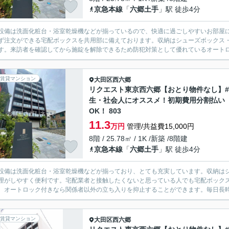
京急本線
「
六郷土手
」駅 徒歩4分
設備は洗面化粧台・浴室乾燥機などが揃っているので、快適に過ごしやすいお部屋
ず注文ができる宅配ボックスを共用部に備えております。収納はシューズボックス
す。来訪者を確認してから施錠を解除できるため防犯対策として優れているオートロッ
賃貸マンション
大田区
西六郷
リクエスト東京西六郷【おとり物件なし】
生・社会人にオススメ！初期費用分割払い
OK！ 803
11.3
万円
管理/共益費15,000円
8階 / 25.78㎡ / 1K /新築 /8階建
京急本線
「
六郷土手
」駅 徒歩4分
設備は洗面化粧台・浴室乾燥機などが揃っており、とても充実しています。収納は
理がしやすく便利です。宅配業者と接触したくないと思っている人でも宅配ボック
。オートロック付きなら関係者以外の立ち入りを抑止することができます。毎日長時
賃貸マンション
大田区
西六郷