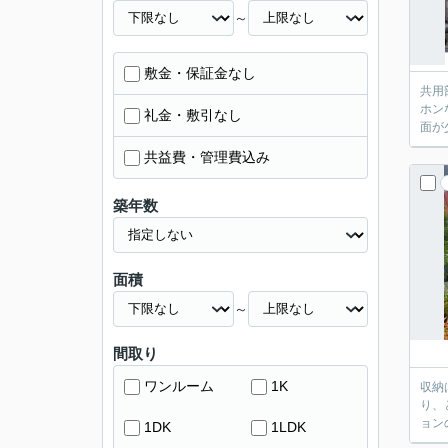
～
敷金・保証金なし
共用
ホン
礼金・敷引なし
面が
共益費・管理費込み
築年数
面積
～
間取り
ワンルーム
1K
収納
り、
ョン
1DK
1LDK