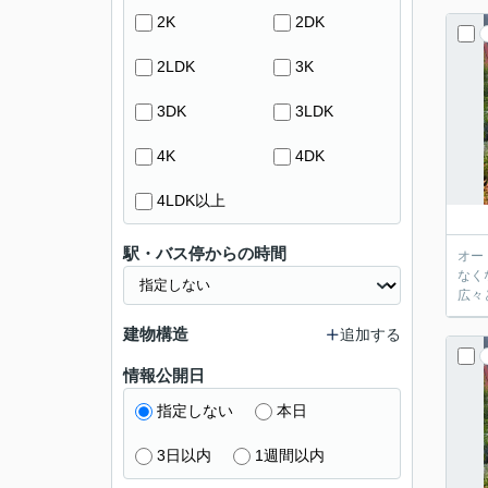
2K
2DK
2LDK
3K
3DK
3LDK
4K
4DK
4LDK以上
駅・バス停からの時間
オー
なく
広々
建物構造
追加する
情報公開日
指定しない
本日
3日以内
1週間以内