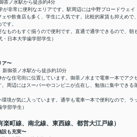
、御茶ノ水駅から徒歩約4分
通学が非常に便利なエリアです。駅周辺には中野ブロードウェイ
フェや飲食店も多く、学生に人気です。比較的家賃も抑えめで
めです。
要なものもすぐ揃うので便利です。直通で通学できるので、朝
代・
日本大学歯学部
学生）
リア〜
、新御茶ノ水駅から徒歩約10分
静かな住宅街に位置しています。御茶ノ水まで電車一本でアク
す。周辺にはスーパーやコンビニが点在し、勉強に集中できる
い環境が気に入っています。通学も電車一本で便利なので、ラ
歯学部
学生）
ロ有楽町線、南北線、東西線、都営大江戸線）
施設も充実〜