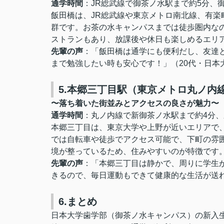
通学時間
：JR総武線で御茶ノ水駅まで約5分、
飯田橋は、JR総武線や東京メトロ南北線、有
群です。お茶の水キャンパスまでは徒歩圏内な
ストランもあり、放課後や休日も楽しめるエリ
先輩の声
：「飯田橋は通学にも便利だし、友達
まで勉強したい時も安心です！」
（20代・
日本
5.本郷三丁目駅（東京メトロ丸ノ内
〜落ち着いた街並みとアクセスの良さが魅力〜
通学時間
：丸ノ内線で新御茶ノ水駅まで約4分、
本郷三丁目は、東京大学や上野が近いエリアで
では自転車や徒歩でアクセス可能で、下町の雰
境が整っているため、住みやすいのが特徴です
先輩の声
：「本郷三丁目は静かで、周りに学生
きるので、毎日運動もできて健康的な生活が送
6.まとめ
日本大学歯学部（御茶ノ水キャンパス）
の新入