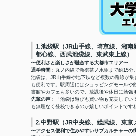
1.池袋駅（JR山手線、埼京線、湘
都心線、西武池袋線、東武東上線）
〜便利さと楽しさが融合する大都市エリア〜
通学時間
：丸ノ内線で新御茶ノ水駅まで約15分
池袋は、JR山手線や地下鉄など複数の路線が
も便利です。駅周辺にはショッピングモールや
書館やカフェも多いので、放課後や休日に勉強
先輩の声
：「池袋は遊びも買い物も充実してい
も無理なく登校できるのが嬉しいポイントですね
2.中野駅（JR中央線、総武線、東
〜アクセス便利で住みやすいサブカルチャーの