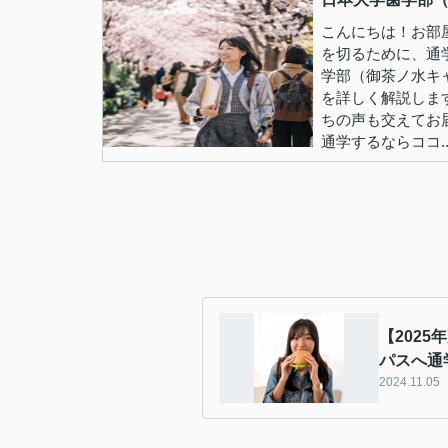
こんにちは！お部屋
を切るために、通
学部（御茶ノ水キ
を詳しく解説しま
ちの声も交えてお
通学するならココ..
【202
パスへ通
2024.11.05
の駅