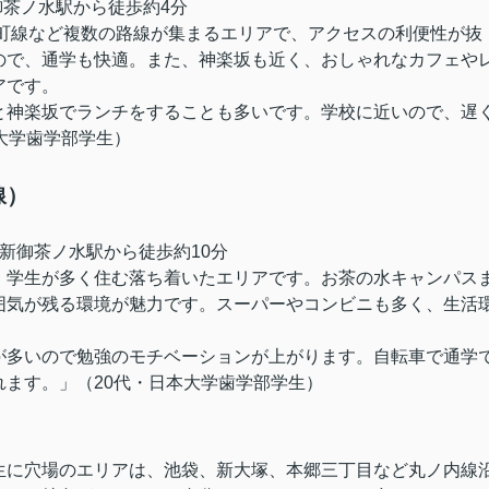
御茶ノ水駅から徒歩約4分
楽町線など複数の路線が集まるエリアで、アクセスの利便性が抜
ので、通学も快適。また、神楽坂も近く、おしゃれなカフェや
アです。
と神楽坂でランチをすることも多いです。学校に近いので、遅
大学歯学部
学生）
線）
新御茶ノ水駅から徒歩約10分
、学生が多く住む落ち着いたエリアです。お茶の水キャンパス
囲気が残る環境が魅力です。スーパーやコンビニも多く、生活
。
が多いので勉強のモチベーションが上がります。自転車で通学
れます。」
（20代・
日本大学歯学部
学生）
生に穴場のエリアは、池袋、新大塚、本郷三丁目など丸ノ内線