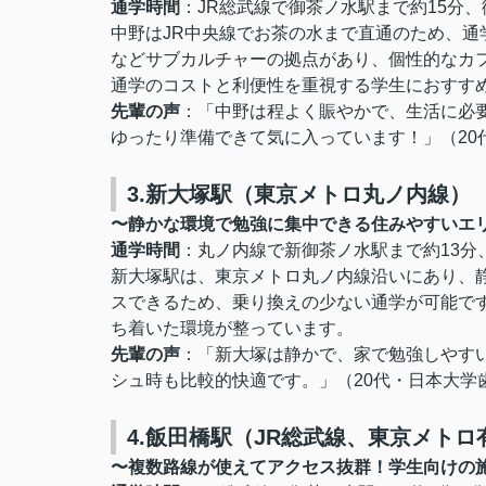
通学時間
：JR総武線で御茶ノ水駅まで約15分
中野はJR中央線でお茶の水まで直通のため、
などサブカルチャーの拠点があり、個性的なカ
通学のコストと利便性を重視する学生におすす
先輩の声
：「中野は程よく賑やかで、生活に必
ゆったり準備できて気に入っています！」
（20
3.新大塚駅（東京メトロ丸ノ内線）
〜静かな環境で勉強に集中できる住みやすいエ
通学時間
：丸ノ内線で新御茶ノ水駅まで約13分
新大塚駅は、東京メトロ丸ノ内線沿いにあり、
スできるため、乗り換えの少ない通学が可能で
ち着いた環境が整っています。
先輩の声
：「新大塚は静かで、家で勉強しやす
シュ時も比較的快適です。」
（20代・
日本大学
4.飯田橋駅（JR総武線、東京メト
〜複数路線が使えてアクセス抜群！学生向けの