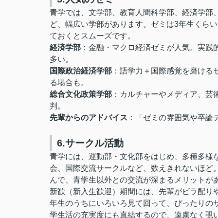
青学では、文学部、教育人間科学部、経済学部
ど、幅広い学部があります。ゼミは3年生くら
ておくとスムーズです。
経済学部
：金融・マクロ経済ゼミが人気。実践
多い。
国際政治経済学部
：語学力＋国際感覚を磨ける
る場合も。
総合文化政策学部
：カルチャーやメディア、芸
判。
先輩からのアドバイス
：「ゼミの雰囲気や卒論
6.サークル活動
青学には、運動部・文化部をはじめ、多種多様
会、国際交流サークルなど、数えきれないほど。
んで、青学生以外との交流が深まるメリットが
新歓（新入生歓迎）期間には、先輩がビラ配りや
年生のうちにいろいろ見て回って、ぴったりの
学生活の充実度にも直結するので、遠慮なく覗