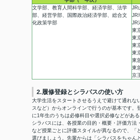
文学部、教育人間科学部、経済学部、法学
J
部、経営学部、国際政治経済学部、総合文
J
化政策学部
J
東
東
東
東
東
東
京
2.履修登録とシラバスの使い方
大学生活をスタートさせるうえで避けて通れない
スなど）からオンラインで行うのが基本です。
に1年生のうちは必修科目や選択必修などがあ
シラバスには、各授業の目的・概要・評価方法
など授業ごとに評価スタイルが異なるので、「
選びましょう。先輩からは「シラバスをちゃん