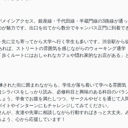
がメインアクセス。銀座線・千代田線・半蔵門線の3路線が通っ
のが魅力です。出口を出てから数分でキャンパス正門に到着で
ト先に立ち寄ってから大学へ行く学生も多いです。渋谷駅から
あれば、ストリートの雰囲気を感じながらのウォーキング通学
「歩くルートにはおしゃれなカフェや隠れ家的なお店がある」
洗練された街に囲まれながらも、学生が落ち着いて学べる雰囲気
はシラバスをしっかり読み、必修科目と興味のある科目のバラ
しょう。学食でお腹を満たしつつ、サークルやゼミを通じて人
バイトやインターンにもチャレンジしてみてください。
せんが、友達や先輩に相談しながら行動すればきっと大丈夫。
るよう、心から応援しています！