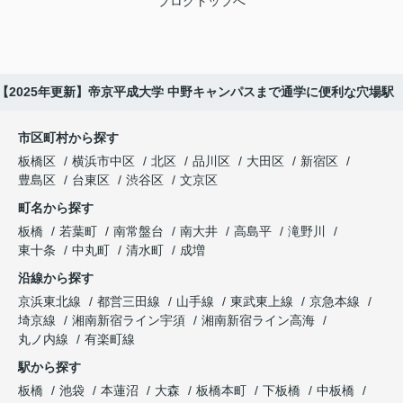
ブログトップへ
【2025年更新】帝京平成大学 中野キャンパスまで通学に便利な穴場駅
市区町村から探す
板橋区
横浜市中区
北区
品川区
大田区
新宿区
豊島区
台東区
渋谷区
文京区
町名から探す
板橋
若葉町
南常盤台
南大井
高島平
滝野川
東十条
中丸町
清水町
成増
沿線から探す
京浜東北線
都営三田線
山手線
東武東上線
京急本線
埼京線
湘南新宿ライン宇須
湘南新宿ライン高海
丸ノ内線
有楽町線
駅から探す
板橋
池袋
本蓮沼
大森
板橋本町
下板橋
中板橋