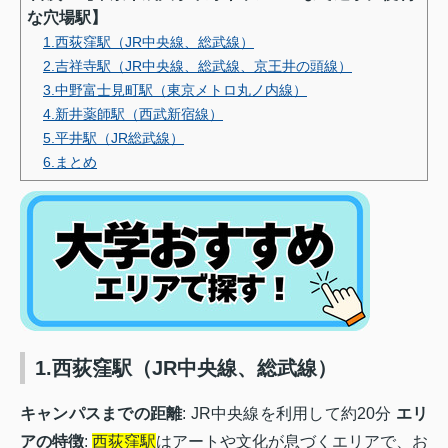
な穴場駅】
1.西荻窪駅（JR中央線、総武線）
2.吉祥寺駅（JR中央線、総武線、京王井の頭線）
3.中野富士見町駅（東京メトロ丸ノ内線）
4.新井薬師駅（西武新宿線）
5.平井駅（JR総武線）
6.まとめ
1.西荻窪駅（JR中央線、総武線）
キャンパスまでの距離
: JR中央線を利用して約20分
エリ
アの特徴
:
西荻窪駅
はアートや文化が息づくエリアで、お