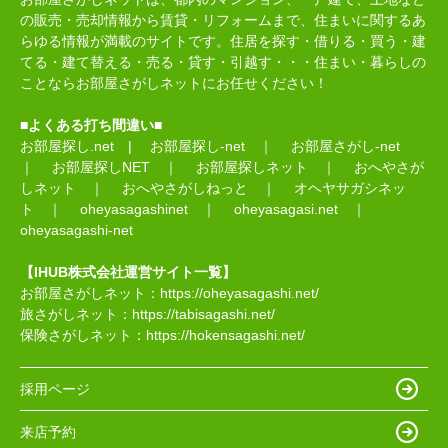
の販売・売却情報から賃貸・リフォームまで、住まいに関するあ
らゆる情報が満載のサイトです。住居を探す・借りる・買う・建
てる・建て替える・売る・貸す・引越す・・・住まい・暮らしの
ことならお部屋さがしネットにお任せください！
■よくある打ち間違い■
お部屋探し.net
|
お部屋探し-net
｜
お部屋さがし-net
｜
お部屋探しNET
｜
お部屋探しネット
｜
おへやさが
しネット
｜
おへやさがしねっと
｜
オヘヤサガシネッ
ト
｜
oheyasagashinet
｜
oheyasagasi.net
｜
oheyasagashi-net
【IHUB株式会社運営サイト一覧】
お部屋さがしネット：
https://oheyasagashi.net/
旅さがしネット：
https://tabisagashi.net/
保険さがしネット：
https://hokensagashi.net/
採用ページ
来店予約