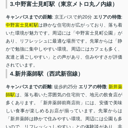
3.中野富士見町駅（東京メトロ丸ノ内線）
キャンパスまでの距離
: 京王バスで約20分
エリアの特徴
:
中野富士見町駅
は静かな住宅街が広がっており、落ち着
いた環境が魅力です。周辺には「中野富士見町公園」が
あり、リフレッシュに最適な場所です。先輩からは「静
かで勉強に集中しやすい環境。周辺にはカフェも多く、
友達と過ごしやすい」との声があり、住みやすさが評価
されています。
4.新井薬師駅（西武新宿線）
キャンパスまでの距離
: 徒歩約25分
エリアの特徴
:
新井薬
師駅
は、落ち着いた雰囲気の住宅街で、地元の飲食店が
多くあります。「新井薬師前商店街」には、安価で美味
しい食事が楽しめるお店が揃っています。先輩からは
「新井薬師は静かで住みやすい環境。周辺には公園も多
いので、リフレッシュしやすい」との体験談があり、非