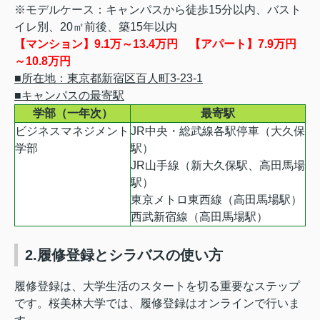
※モデルケース：キャンパスから徒歩15分以内、バスト
イレ別、20㎡前後、築15年以内
【マンション】9.1万～13.4万円 【アパート】7.9万円
～10.8万円
■所在地：東京都新宿区百人町3-23-1
■キャンパスの最寄駅
学部（一年次）
最寄駅
ビジネスマネジメント
JR中央・総武線各駅停車（大久保
学部
駅）
JR山手線（新大久保駅、高田馬場
駅）
東京メトロ東西線（高田馬場駅）
西武新宿線（高田馬場駅）
2.履修登録とシラバスの使い方
履修登録は、大学生活のスタートを切る重要なステップ
です。桜美林大学では、履修登録はオンラインで行いま