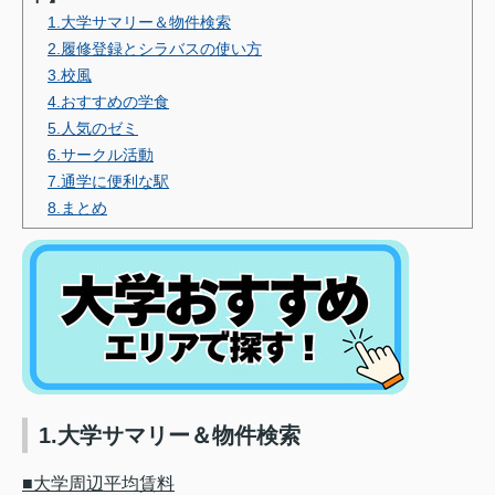
1.大学サマリー＆物件検索
2.履修登録とシラバスの使い方
3.校風
4.おすすめの学食
5.人気のゼミ
6.サークル活動
7.通学に便利な駅
8.まとめ
1.大学サマリー＆物件検索
■大学周辺平均賃料