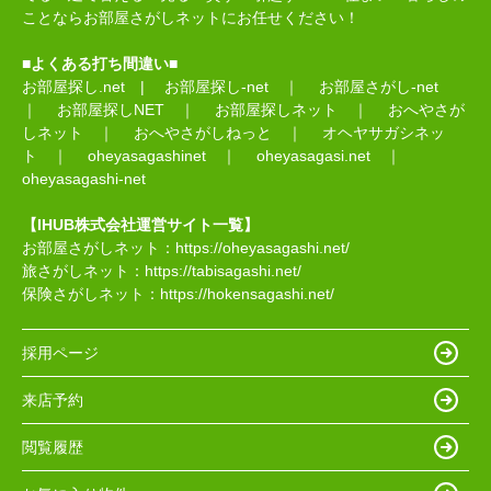
ことならお部屋さがしネットにお任せください！
■よくある打ち間違い■
お部屋探し.net
|
お部屋探し-net
｜
お部屋さがし-net
｜
お部屋探しNET
｜
お部屋探しネット
｜
おへやさが
しネット
｜
おへやさがしねっと
｜
オヘヤサガシネッ
ト
｜
oheyasagashinet
｜
oheyasagasi.net
｜
oheyasagashi-net
【IHUB株式会社運営サイト一覧】
お部屋さがしネット：
https://oheyasagashi.net/
旅さがしネット：
https://tabisagashi.net/
保険さがしネット：
https://hokensagashi.net/
採用ページ
来店予約
閲覧履歴