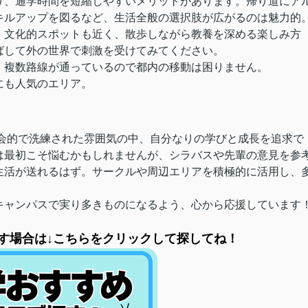
り、通学時間を短縮しやすいメリットがあります。帰り道にア
キルアップを図るなど、生活全般の選択肢が広がるのは魅力的
・文化的スポットも近く、散歩しながら教養を深める楽しみ方
ばして外の世界で刺激を受けてみてください。
、複数路線が通っているので都内の移動は困りません。
にも人気のエリア。
都会的で洗練された雰囲気の中、自分なりの学びと成長を追求で
は最初こそ悩むかもしれませんが、シラバスや先輩の意見を参
生活が送れるはず。サークルや周辺エリアを積極的に活用し、
キャンパスで実り多きものになるよう、心から応援しています
す場合は↓こちらをクリックして探してね！