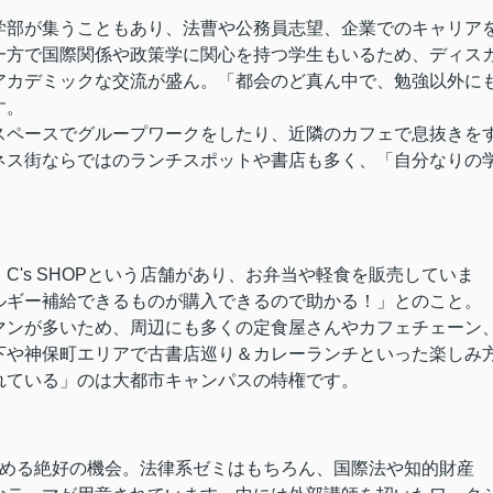
学部が集うこともあり、法曹や公務員志望、企業でのキャリア
一方で国際関係や政策学に関心を持つ学生もいるため、ディス
アカデミックな交流が盛ん。「都会のど真ん中で、勉強以外に
す。
スペースでグループワークをしたり、近隣のカフェで息抜きを
ネス街ならではのランチスポットや書店も多く、「自分なりの
's SHOPという店舗があり、お弁当や軽食を販売していま
ルギー補給できるものが購入できるので助かる！」とのこと。
マンが多いため、周辺にも多くの定食屋さんやカフェチェーン
下や神保町エリアで古書店巡り＆カレーランチといった楽しみ
れている」のは大都市キャンパスの特権です。
深める絶好の機会。法律系ゼミはもちろん、国際法や知的財産