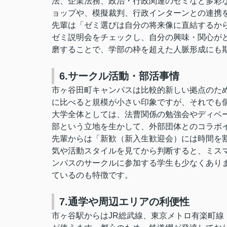
法、企業法務、政治・行政関連のゼミなど多彩
ョップや、模擬裁判、行政インターンとの連携
先輩は「ゼミ選びは自分の将来像に直結するか
ゼミ説明会をチェックし、自分の興味・関心が
磨することで、学部の枠を超えた人脈形成にも
6.サークル活動・部活事情
市ヶ谷田町キャンパスは比較的新しい拠点のた
に比べると規模が小さい印象ですが、それでも
大学全体としては、法曹関係の勉強会やディベ
部という立地を生かして、外部団体とのコラボ
先輩からは「新歓（新入生歓迎会）には時間を
気や活動スタイルを見てから判断すると、ミス
ンパスのサークルに参加する学生も少なくあり
ているのも特徴です。
7.通学や周辺エリアの利便性
市ヶ谷駅からはJR総武線、東京メトロ有楽町