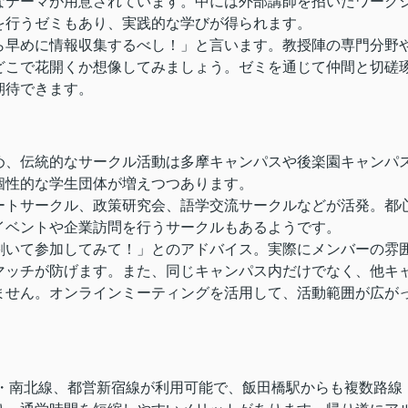
なテーマが用意されています。中には外部講師を招いたワーク
を行うゼミもあり、実践的な学びが得られます。
ら早めに情報収集するべし！」と言います。教授陣の専門分野
どこで花開くか想像してみましょう。ゼミを通じて仲間と切磋
期待できます。
め、伝統的なサークル活動は多摩キャンパスや後楽園キャンパ
個性的な学生団体が増えつつあります。
ートサークル、政策研究会、語学交流サークルなどが活発。都
イベントや企業訪問を行うサークルもあるようです。
割いて参加してみて！」とのアドバイス。実際にメンバーの雰
マッチが防げます。また、同じキャンパス内だけでなく、他キ
ません。オンラインミーティングを活用して、活動範囲が広が
線・南北線、都営新宿線が利用可能で、飯田橋駅からも複数路線