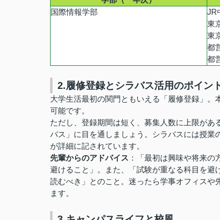
国際情報学部
J
東
東
都
都
2.履修登録とシラバス活用のポイン
大学生活最初の関門ともいえる「履修登録」。
可能です。
ただし、登録期間は短く、募集人数に上限があ
バス」に目を通しましょう。シラバスには授業
が詳細に記されています。
先輩からのアドバイス
：「最初は興味や将来の
避けること」。また、「試験が重なる科目を避
読むべき」とのこと。迷ったら学事オフィスや
ます。
3.キャンパスライフと校風