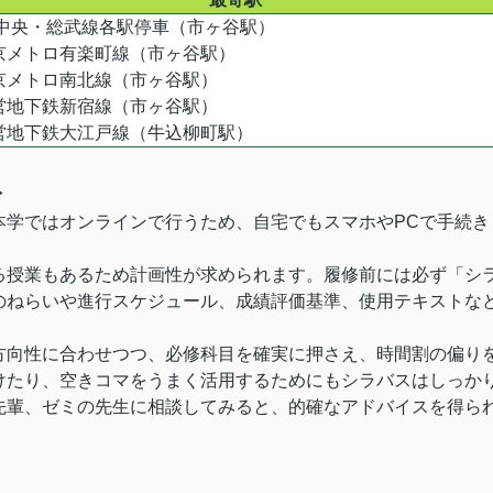
R中央・総武線各駅停車（市ヶ谷駅）
京メトロ有楽町線（市ヶ谷駅）
京メトロ南北線（市ヶ谷駅）
営地下鉄新宿線（市ヶ谷駅）
営地下鉄大江戸線（牛込柳町駅）
ト
本学ではオンラインで行うため、自宅でもスマホやPCで手続き
る授業もあるため計画性が求められます。履修前には必ず「シ
のねらいや進行スケジュール、成績評価基準、使用テキストな
方向性に合わせつつ、必修科目を確実に押さえ、時間割の偏り
けたり、空きコマをうまく活用するためにもシラバスはしっか
先輩、ゼミの先生に相談してみると、的確なアドバイスを得ら