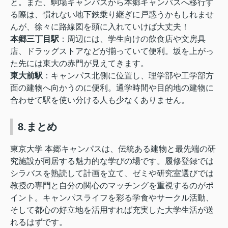
と。また、駒場キャンパスから本郷キャンパスへ移行す
る際は、慣れない地下鉄乗り継ぎに戸惑うかもしれませ
んが、徐々に路線図を頭に入れていけば大丈夫！
本郷三丁目駅
：周辺には、学生向けの飲食店や文房具
店、ドラッグストアなどが揃っていて便利。坂を上がっ
た先には東大の赤門が見えてきます。
東大前駅
：キャンパス北側に位置し、理学部や工学部方
面の建物へ向かうのに便利。通学時間や目的地の建物に
合わせて駅を使い分ける人も少なくありません。
8.まとめ
東京大学 本郷キャンパスは、伝統ある建物と最先端の研
究施設が同居する魅力的な学びの場です。履修登録では
シラバスを熟読して計画を立て、ゼミや研究室選びでは
教授の専門と自分の関心のマッチングを重視するのがポ
イント。キャンパスライフを彩る学食やサークル活動、
そして都心の好立地を活用すれば充実した大学生活が送
れるはずです。