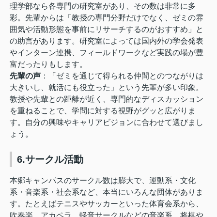
理学部なら各専門の研究室があり、その数は非常に多
彩。先輩からは「教授の専門分野だけでなく、ゼミの雰
囲気や活動形態を事前にリサーチするのがおすすめ」と
の助言があります。研究室によっては国内外の学会発表
やインターン連携、フィールドワークなど実践の場が豊
富だったりもします。
先輩の声
：
「ゼミを通じて得られる仲間とのつながりは
大きいし、就活にも役立った」という先輩が多い印象。
教授や先輩との距離が近く、専門的なディスカッション
を重ねることで、学問に対する視野がグッと広がりま
す。自分の興味やキャリアビジョンに合わせて選びまし
ょう。
6.サークル活動
本郷キャンパスのサークル数は膨大で、運動系・文化
系・音楽系・社会系など、本当にいろんな団体がありま
す。たとえばテニスやサッカーといった体育会系から、
吹奏楽、アカペラ、軽音サークルなどの音楽系、将棋や