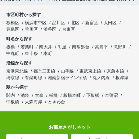
市区町村から探す
板橋区
横浜市中区
品川区
北区
新宿区
大田区
豊島区
荒川区
渋谷区
台東区
町名から探す
板橋
若葉町
南大井
町屋
南常盤台
高島平
滝野川
中丸町
東十条
本町
沿線から探す
京浜東北線
都営三田線
山手線
東武東上線
京急本線
埼京線
有楽町線
湘南新宿ライン宇須
丸ノ内線
根岸線
駅から探す
関内
池袋
大森
板橋
板橋本町
下板橋
本蓮沼
中板橋
大森海岸
ときわ台
お部屋さがしネット