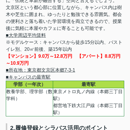
に「伝統と革新が融合する」空間と言えるでしょう。
文京区という都心部に位置しながら、キャンパス内は樹
木や芝生に囲まれ、ゆったりと勉強できる雰囲気。都会
の便利さと落ち着いた学習環境を両立できるので、授業
後に気軽に本屋やカフェに寄ることも可能です。
■大学周辺平均賃料
※モデルケース：キャンパスから徒歩15分以内、バスト
イレ別、20㎡前後、築15年以内
【マンション】9.0万～12.8万円 【アパート】8.8万円
～10.9万円
■所在地：東京都文京区本郷7-3-1
■キャンパスの最寄駅
学部（一年次）
最寄駅
教養学部、理学部（数
東京メトロ丸ノ内線（本郷三丁目
学科）
駅）
都営地下鉄大江戸線（本郷三丁目
駅）
2.履修登録とシラバス活用のポイント