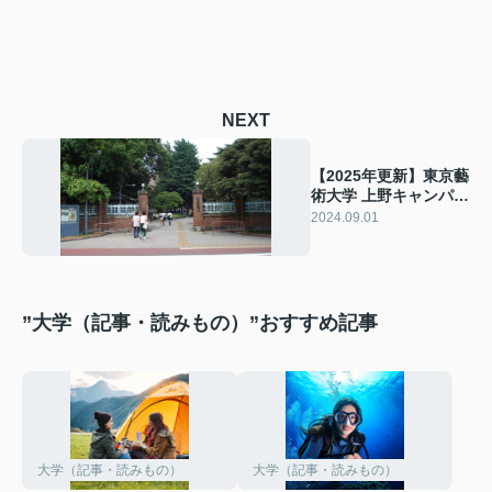
NEXT
【2025年更新】東京藝
術大学 上野キャンパス
の学生生活と物件探し
2024.09.01
の新入生向けガイド
”大学（記事・読みもの）”おすすめ記事
大学（記事・読みもの）
大学（記事・読みもの）