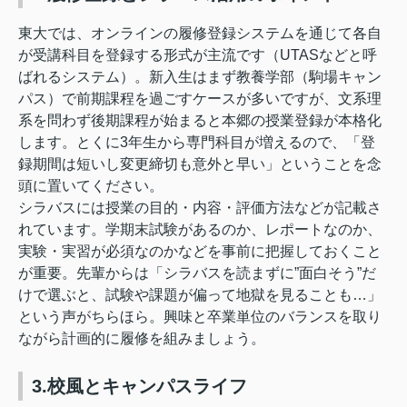
東大では、オンラインの履修登録システムを通じて各自
が受講科目を登録する形式が主流です（UTASなどと呼
ばれるシステム）。新入生はまず教養学部（駒場キャン
パス）で前期課程を過ごすケースが多いですが、文系理
系を問わず後期課程が始まると本郷の授業登録が本格化
します。とくに3年生から専門科目が増えるので、「登
録期間は短いし変更締切も意外と早い」ということを念
頭に置いてください。
シラバスには授業の目的・内容・評価方法などが記載さ
れています。学期末試験があるのか、レポートなのか、
実験・実習が必須なのかなどを事前に把握しておくこと
が重要。先輩からは「シラバスを読まずに”面白そう”だ
けで選ぶと、試験や課題が偏って地獄を見ることも…」
という声がちらほら。興味と卒業単位のバランスを取り
ながら計画的に履修を組みましょう。
3.校風とキャンパスライフ