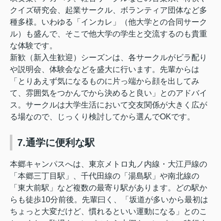
クイズ研究会、起業サークル、ボランティア団体など多
種多様。いわゆる「インカレ」（他大学との合同サーク
ル）も盛んで、そこで他大学の学生と交流するのも貴重
な体験です。
新歓（新入生歓迎）シーズンは、各サークルがビラ配り
や説明会、体験会などを盛大に行います。先輩からは
「とりあえず気になるものに片っ端から顔を出してみ
て、雰囲気をつかんでから決めると良い」とのアドバイ
ス。サークルは大学生活において交友関係が大きく広が
る場なので、じっくり検討してから選んでOKです。
7.通学に便利な駅
本郷キャンパスへは、東京メトロ丸ノ内線・大江戸線の
「本郷三丁目駅」、千代田線の「湯島駅」や南北線の
「東大前駅」など複数の最寄り駅があります。どの駅か
らも徒歩10分前後。先輩曰く、「坂道が多いから最初は
ちょっと大変だけど、慣れるといい運動になる」とのこ