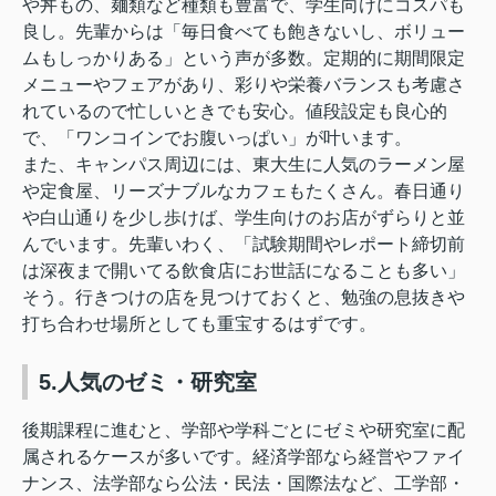
や丼もの、麺類など種類も豊富で、学生向けにコスパも
良し。先輩からは「毎日食べても飽きないし、ボリュー
ムもしっかりある」という声が多数。定期的に期間限定
メニューやフェアがあり、彩りや栄養バランスも考慮さ
れているので忙しいときでも安心。値段設定も良心的
で、「ワンコインでお腹いっぱい」が叶います。
また、キャンパス周辺には、東大生に人気のラーメン屋
や定食屋、リーズナブルなカフェもたくさん。春日通り
や白山通りを少し歩けば、学生向けのお店がずらりと並
んでいます。先輩いわく、「試験期間やレポート締切前
は深夜まで開いてる飲食店にお世話になることも多い」
そう。行きつけの店を見つけておくと、勉強の息抜きや
打ち合わせ場所としても重宝するはずです。
5.人気のゼミ・研究室
後期課程に進むと、学部や学科ごとにゼミや研究室に配
属されるケースが多いです。経済学部なら経営やファイ
ナンス、法学部なら公法・民法・国際法など、工学部・