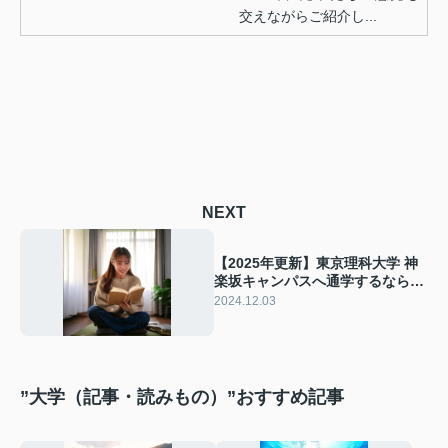
交えながらご紹介し...
NEXT
【2025年更新】東京理科大学 神
楽坂キャンパスへ通学するならコ
コ！一人暮らしの学生におすすめ
2024.12.03
の駅
”大学（記事・読みもの）”おすすめ記事