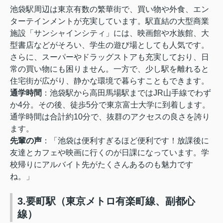
池袋駅周辺は東京有数の繁華街で、買い物や外食、エン
ターテインメントが充実しています。駅直結の大型商業
施設「サンシャインシティ」には、映画館や水族館、大
型書店などがそろい、学生の遊び場としても人気です。
さらに、スーパーやドラッグストアも充実しており、日
常の買い物にも困りません。一方で、少し駅を離れると
住宅街が広がり、静かな環境で暮らすこともできます。
通学時間
：
池袋駅から高田馬場駅まではJR山手線でわず
か4分。その後、徒歩5分で東京富士大学に到着します。
通学時間は合計約10分で、抜群のアクセスの良さを誇り
ます。
先輩の声
：
「池袋は便利すぎるほど便利です！放課後に
友達とカフェや映画に行くのが日課になっています。学
校帰りにアルバイト先がたくさんあるのも魅力です
ね。」
3.要町駅（東京メトロ有楽町線、副都心
線）