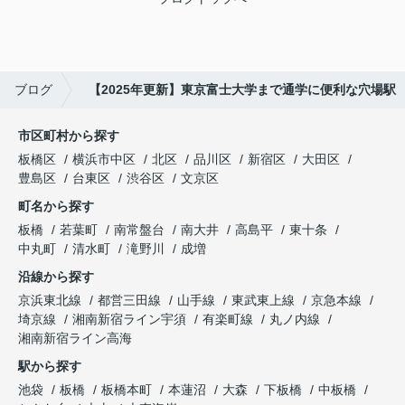
ブログ
【2025年更新】東京富士大学まで通学に便利な穴場駅
市区町村から探す
板橋区
横浜市中区
北区
品川区
新宿区
大田区
豊島区
台東区
渋谷区
文京区
町名から探す
板橋
若葉町
南常盤台
南大井
高島平
東十条
中丸町
清水町
滝野川
成増
沿線から探す
京浜東北線
都営三田線
山手線
東武東上線
京急本線
埼京線
湘南新宿ライン宇須
有楽町線
丸ノ内線
湘南新宿ライン高海
駅から探す
池袋
板橋
板橋本町
本蓮沼
大森
下板橋
中板橋