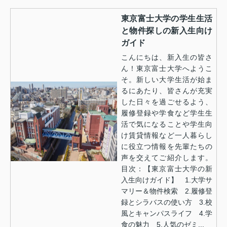
東京富士大学の学生生活
と物件探しの新入生向け
ガイド
こんにちは、新入生の皆さ
ん！東京富士大学へようこ
そ。新しい大学生活が始ま
るにあたり、皆さんが充実
した日々を過ごせるよう、
履修登録や学食など学生生
活で気になることや学生向
け賃貸情報など一人暮らし
に役立つ情報を先輩たちの
声を交えてご紹介します。
目次：【東京富士大学の新
入生向けガイド】 1.大学サ
マリー＆物件検索 2.履修登
録とシラバスの使い方 3.校
風とキャンパスライフ 4.学
食の魅力 5.人気のゼミ...