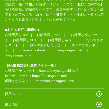
の販売・売却情報から賃貸・リフォームまで、住まいに関するあ
らゆる情報が満載のサイトです。住居を探す・借りる・買う・建
てる・建て替える・売る・貸す・引越す・・・住まい・暮らしの
ことならお部屋さがしネットにお任せください！
■よくある打ち間違い■
お部屋探し.net
|
お部屋探し-net
｜
お部屋さがし-net
｜
お部屋探しNET
｜
お部屋探しネット
｜
おへやさが
しネット
｜
おへやさがしねっと
｜
オヘヤサガシネッ
ト
｜
oheyasagashinet
｜
oheyasagasi.net
｜
oheyasagashi-net
【IHUB株式会社運営サイト一覧】
お部屋さがしネット：
https://oheyasagashi.net/
旅さがしネット：
https://tabisagashi.net/
保険さがしネット：
https://hokensagashi.net/
採用ページ
来店予約