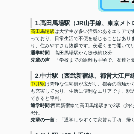
1.高田馬場駅（JR山手線、東京メ
高田馬場駅
は大学生が多い活気のあるエリアで
っており、日常生活で不便を感じることはあり
り、住みやすさも抜群です。夜遅くまで開いて
通学時間
：
高田馬場駅から徒歩約18分
先輩の声
：「学校までの距離も手頃で、友達と
2.中井駅（西武新宿線、都営大江戸
中井駅
は閑静な住宅街が広がり、都会の喧騒か
も充実しており、生活に便利なエリアです。駅
できると評判。
通学時間
:西武新宿線で高田馬場駅まで2駅（約4
8分。
先輩の一言
：「通学しやすくて家賃も手頃。帰