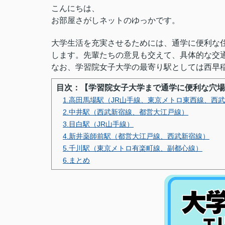
こんにちは、
お部屋さがしネットのゆっかです。
大学生活を充実させるためには、通学に便利な
します。先輩たちの意見も交えて、具体的な交
なお、学習院女子大学の最寄り駅としては西早
目次：【学習院女子大学まで通学に便利な穴場
1.高田馬場駅（JR山手線、東京メトロ東西線、西
2.中井駅（西武新宿線、都営大江戸線）
3.目白駅（JR山手線）
4.新井薬師前駅（都営大江戸線、西武新宿線）
5.千川駅（東京メトロ有楽町線、副都心線）
6.まとめ