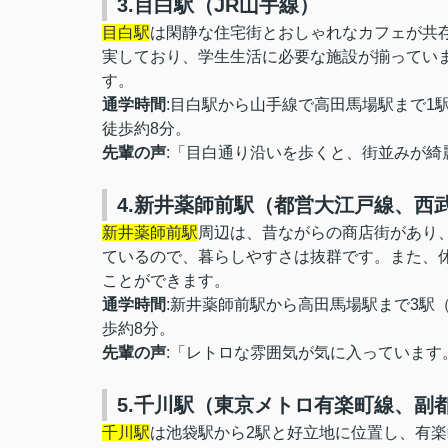
3.目白駅（JR山手線）
目白駅
は閑静な住宅街とおしゃれなカフェが共
実しており、学生生活に必要な施設が揃ってい
す。
通学時間
:目白駅から山手線で高田馬場駅まで1
徒歩約8分。
先輩の声
:「目白通り沿いを歩くと、街並みが
4.新井薬師前駅（都営大江戸線、西
新井薬師前駅
周辺は、昔ながらの商店街があり
ているので、暮らしやすさは抜群です。また、
ことができます。
通学時間
:新井薬師前駅から高田馬場駅まで3駅
歩約8分。
先輩の声
:「レトロな雰囲気が気に入っていま
5.千川駅（東京メトロ有楽町線、副
千川駅
は池袋駅から2駅と好立地に位置し、有