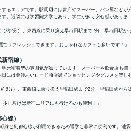
存するエリアです。駅周辺には書店やスーパー、パン屋などが
ます。近隣には学習院大学もあり、学生が多く安心感がありま
駅（約2分）、
東西線に乗り換え早稲田駅まで2分、早稲田駅か
綺麗でリフレッシュできます。おしゃれなカフェも多いです！」
武新宿線）
、地元密着型の雰囲気が漂っています。スーパーや飲食店も揃
休日には薬師あいロード商店街でショッピングやグルメを楽し
（約8分）、東西線に乗り換え早稲田駅まで2分、早稲田駅から
す。少し歩けば新宿エリアにも行けるのも便利！」
都心線）
楽町線と副都心線が利用できるため通学も非常に便利です。池袋