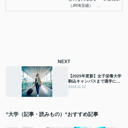
（JR埼京線） ...
NEXT
【2025年更新】女子栄養大学
駒込キャンパスまで通学に便
利な穴場駅
2024.11.22
”大学（記事・読みもの）”おすすめ記事