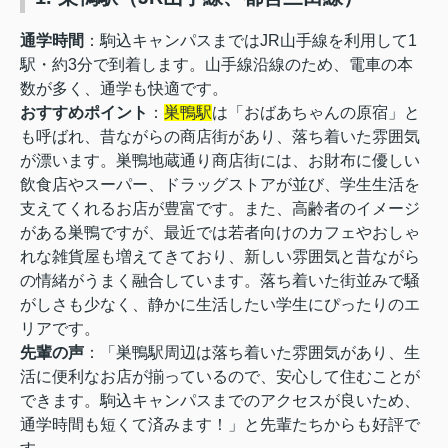
通学時間
：駒込キャンパスまではJR山手線を利用して1
駅・約3分で到着します。山手線沿線のため、電車の本
数が多く、通学も快適です。
おすすめポイント
：
巣鴨駅
は「おばあちゃんの原宿」と
も呼ばれ、昔ながらの商店街があり、落ち着いた雰囲気
が漂います。巣鴨地蔵通り商店街には、お財布に優しい
飲食店やスーパー、ドラッグストアが並び、学生生活を
支えてくれるお店が豊富です。
また、高齢者のイメージ
がある巣鴨ですが、最近では若者向けのカフェやおしゃ
れな雑貨屋も増えてきており、新しい雰囲気と昔ながら
の情緒がうまく融合しています。落ち着いた街並みで騒
がしさも少なく、静かに生活したい学生にぴったりのエ
リアです。
先輩の声
：「巣鴨駅周辺は落ち着いた雰囲気があり、生
活に便利なお店が揃っているので、安心して住むことが
できます。駒込キャンパスまでのアクセスが良いため、
通学時間も短くて済みます！」と先輩たちからも好評で