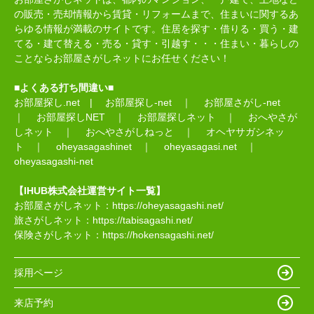
の販売・売却情報から賃貸・リフォームまで、住まいに関するあ
らゆる情報が満載のサイトです。住居を探す・借りる・買う・建
てる・建て替える・売る・貸す・引越す・・・住まい・暮らしの
ことならお部屋さがしネットにお任せください！
■よくある打ち間違い■
お部屋探し.net
|
お部屋探し-net
｜
お部屋さがし-net
｜
お部屋探しNET
｜
お部屋探しネット
｜
おへやさが
しネット
｜
おへやさがしねっと
｜
オヘヤサガシネッ
ト
｜
oheyasagashinet
｜
oheyasagasi.net
｜
oheyasagashi-net
【IHUB株式会社運営サイト一覧】
お部屋さがしネット：
https://oheyasagashi.net/
旅さがしネット：
https://tabisagashi.net/
保険さがしネット：
https://hokensagashi.net/
採用ページ
来店予約