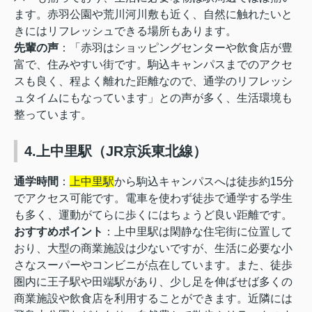
ます。赤羽公園や荒川河川敷も近く、自然に触れたいと
きにはリフレッシュできる場所もあります。
先輩の声
：「赤羽はショッピングセンターや飲食店が豊
富で、住みやすい街です。駒込キャンパスまでのアクセ
スも良く、程よく離れた距離なので、通学のリフレッシ
ュタイムにもなっています」との声が多く、生活環境も
整っています。
4.上中里駅（JR京浜東北線）
通学時間
：
上中里駅
から駒込キャンパスへは徒歩約15分
でアクセス可能です。電車を使わず徒歩で通学する学生
も多く、運動がてらに歩くにはちょうど良い距離です。
おすすめポイント
：上中里駅は閑静な住宅街に位置して
おり、大型の商業施設は少ないですが、生活に必要な小
さなスーパーやコンビニが点在しています。また、徒歩
圏内に王子駅や田端駅があり、少し足を伸ばせば多くの
商業施設や飲食店を利用することができます。近隣には