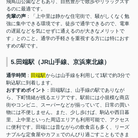
飛鳥山公園などもあり、自然豊かで散歩やリラックスす
るのに最適です。
先輩の声
：「上中里は静かな住宅街で、騒がしくなく勉
強に集中できる環境です。徒歩で通学できるので、電車
の遅延などを気にせずに通えるのが大きなメリットで
す」とのこと。通学の手軽さを重視する方には特におす
すめの駅です。
5.田端駅（JR山手線、京浜東北線）
通学時間
：
田端駅
からは山手線を利用して1駅で約3分で
駒込駅に到着します。
おすすめポイント
：田端駅は、山手線の駅でありなが
ら、下町情緒が残るエリアです。駅前には小規模な商店
街やコンビニ、スーパーなどが揃っていて、日常の買い
物には不便しません。また、少し歩けば、駒込や西日暮
里、上中里といった周辺エリアも利用可能で、アクセス
に便利です。田端には昔ながらの飲食店も多く、リーズ
ナブルな定食屋やカフェでのんびり過ごすこともできま