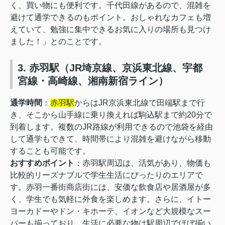
く、買い物にも便利です。千代田線があるので、混雑を
避けて通学できるのもポイント。おしゃれなカフェも増
えていて、勉強に集中できるお気に入りの場所も見つけ
ました！」とのことです。
3. 赤羽駅（JR埼京線、京浜東北線、宇都
宮線・高崎線、湘南新宿ライン）
通学時間
：
赤羽駅
からはJR京浜東北線で田端駅まで行
き、そこから山手線に乗り換えれば駒込駅まで約20分で
到着します。複数のJR路線が利用できるので池袋を経由
して通学もできて、時間帯により混雑を避けながら移動
することも可能です。
おすすめポイント
：赤羽駅周辺は、活気があり、物価も
比較的リーズナブルで学生生活にぴったりのエリアで
す。赤羽一番街商店街には、安価な飲食店や居酒屋が多
く、学生でも気軽に外食を楽しめます。さらに、イトー
ヨーカドーやドン・キホーテ、イオンなど大規模なスー
パーも揃っており、生活に必要な物は駅周辺でほぼ揃い