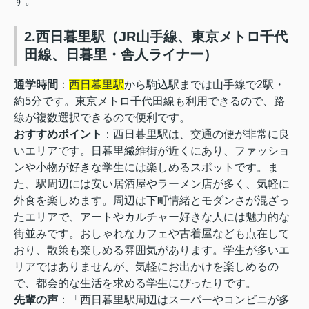
す。
2.西日暮里駅（JR山手線、東京メトロ千代
田線、日暮里・舎人ライナー）
通学時間
：
西日暮里駅
から駒込駅までは山手線で2駅・
約5分です。東京メトロ千代田線も利用できるので、路
線が複数選択できるので便利です。
おすすめポイント
：西日暮里駅は、交通の便が非常に良
いエリアです。日暮里繊維街が近くにあり、ファッショ
ンや小物が好きな学生には楽しめるスポットです。ま
た、駅周辺には安い居酒屋やラーメン店が多く、気軽に
外食を楽しめます。
周辺は下町情緒とモダンさが混ざっ
たエリアで、アートやカルチャー好きな人には魅力的な
街並みです。おしゃれなカフェや古着屋なども点在して
おり、散策も楽しめる雰囲気があります。学生が多いエ
リアではありませんが、気軽にお出かけを楽しめるの
で、都会的な生活を求める学生にぴったりです。
先輩の声
：「西日暮里駅周辺はスーパーやコンビニが多