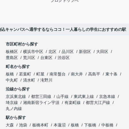
ブログトップへ
 駒込キャンパスへ通学するならココ！一人暮らしの学生におすすめの駅
市区町村から探す
板橋区
横浜市中区
北区
品川区
新宿区
大田区
豊島区
荒川区
台東区
渋谷区
町名から探す
板橋
若葉町
町屋
南常盤台
南大井
高島平
東十条
中丸町
清水町
滝野川
沿線から探す
京浜東北線
都営三田線
山手線
東武東上線
京急本線
埼京線
湘南新宿ライン宇須
有楽町線
都営大江戸線
丸ノ内線
駅から探す
大森
池袋
板橋本町
本蓮沼
板橋
下板橋
中板橋