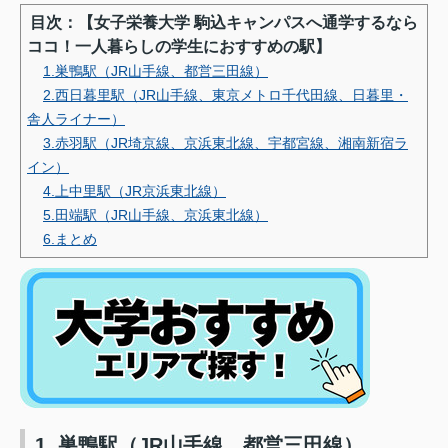
目次：【女子栄養大学 駒込キャンパスへ通学するなら
ココ！一人暮らしの学生におすすめの駅】
1.巣鴨駅（JR山手線、都営三田線）
2.西日暮里駅（JR山手線、東京メトロ千代田線、日暮里・
舎人ライナー）
3.赤羽駅（JR埼京線、京浜東北線、宇都宮線、湘南新宿ラ
イン）
4.上中里駅（JR京浜東北線）
5.田端駅（JR山手線、京浜東北線）
6.まとめ
1. 巣鴨駅（JR山手線、都営三田線）