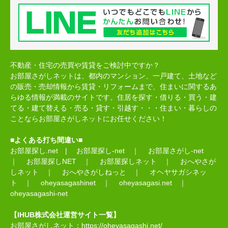
不動産・住宅の売買や賃貸をご検討中ですか？
お部屋さがしネットは、都内のマンション、一戸建て、土地など
の販売・売却情報から賃貸・リフォームまで、住まいに関するあ
らゆる情報が満載のサイトです。住居を探す・借りる・買う・建
てる・建て替える・売る・貸す・引越す・・・住まい・暮らしの
ことならお部屋さがしネットにお任せください！
■よくある打ち間違い■
お部屋探し.net
|
お部屋探し-net
｜
お部屋さがし-net
｜
お部屋探しNET
｜
お部屋探しネット
｜
おへやさが
しネット
｜
おへやさがしねっと
｜
オヘヤサガシネッ
ト
｜
oheyasagashinet
｜
oheyasagasi.net
｜
oheyasagashi-net
【IHUB株式会社運営サイト一覧】
お部屋さがしネット：
https://oheyasagashi.net/