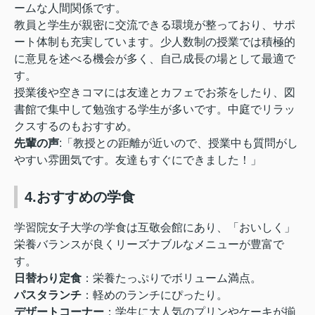
ームな人間関係です。
教員と学生が親密に交流できる環境が整っており、サポ
ート体制も充実しています。少人数制の授業では積極的
に意見を述べる機会が多く、自己成長の場として最適で
す。
授業後や空きコマには友達とカフェでお茶をしたり、図
書館で集中して勉強する学生が多いです。中庭でリラッ
クスするのもおすすめ。
先輩の声
:「教授との距離が近いので、授業中も質問がし
やすい雰囲気です。友達もすぐにできました！」
4.おすすめの学食
学習院女子大学の学食は
互敬会館にあり
、「おいしく」
栄養バランスが良くリーズナブルなメニューが豊富で
す。
日替わり定食
：栄養たっぷりでボリューム満点。
パスタランチ
：軽めのランチにぴったり。
デザートコーナー
：学生に大人気のプリンやケーキが揃