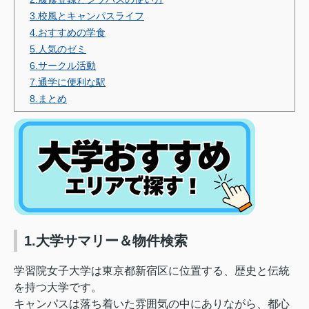
3.校風とキャンパスライフ
4.おすすめの学食
5.人気のゼミ
6.サークル活動
7.通学に便利な駅
8.まとめ
1.大学サマリー＆物件検索
学習院女子大学は東京都新宿区に位置する、歴史と伝統
を持つ大学です。
キャンパスは落ち着いた雰囲気の中にありながら、都心