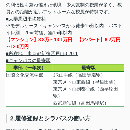
の利便性も兼ね備えた環境。少人数制の授業が多く、教
員との距離が近いアットホームな校風が特徴です。
■大学周辺平均賃料
※モデルケース：キャンパスから徒歩15分以内、バスト
イレ別、20㎡前後、築15年以内
【マンション】8.8万～13.1万円 【アパート】8.2万円
～12.0万円
■所在地：東京都新宿区戸山3-20-1
■キャンパスの最寄駅
学部（一年次）
最寄駅
国際文化交流学部
JR山手線（高田馬場駅）
東京メトロ東西線（早稲田駅）
東京メトロ副都心線（西早稲田
駅）
西武新宿線（高田馬場駅）
2.履修登録とシラバスの使い方