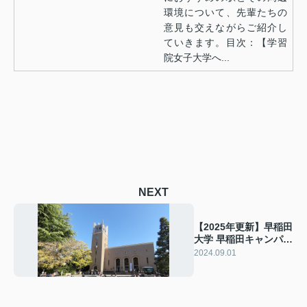
環境について、先輩たちの
意見も交えながらご紹介し
ていきます。目次：【学習
院女子大学へ...
NEXT
【2025年更新】早稲田
大学 早稲田キャンパス
の学生生活と物件探し
2024.09.01
の新入生向けガイド