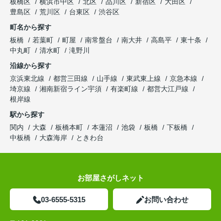
板橋区
横浜市中区
北区
品川区
新宿区
大田区
豊島区
荒川区
台東区
渋谷区
町名から探す
板橋
若葉町
町屋
南常盤台
南大井
高島平
東十条
中丸町
清水町
滝野川
沿線から探す
京浜東北線
都営三田線
山手線
東武東上線
京急本線
埼京線
湘南新宿ライン宇須
有楽町線
都営大江戸線
根岸線
駅から探す
関内
大森
板橋本町
本蓮沼
池袋
板橋
下板橋
中板橋
大森海岸
ときわ台
お部屋さがしネット
03-6555-5315
お問い合わせ