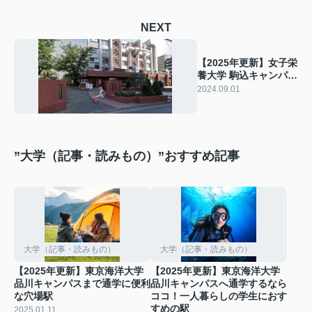
NEXT
【2025年更新】女子栄
養大学 駒込キャンパス
の学生生活と物件探し
2024.09.01
の新入生向けガイド
”大学（記事・読みもの）”おすすめ記事
大学（記事・読みもの）
大学（記事・読みもの）
【2025年更新】東京海洋大学
【2025年更新】東京海洋大学
品川キャンパスまで通学に便利
品川キャンパスへ通学するなら
な穴場駅
ココ！一人暮らしの学生におす
すめの駅
2025.01.11