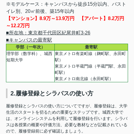
※モデルケース：キャンパスから徒歩15分以内、バスト
イレ別、20㎡前後、築15年以内
【マンション】8.9万～13.9万円 【アパート】8.2万円
～12.2万円
■所在地：東京都千代田区紀尾井町3-26
■キャンパスの最寄駅
学部（一年次）
最寄駅
理学部（数学科）、城西
東京メトロ有楽町線（麹町駅、永田町
短期大学
駅）
東京メトロ半蔵門線（半蔵門駅、永田
町駅）
東京メトロ南北線（永田町駅）
2.履修登録とシラバスの使い方
履修登録とシラバスの使い方についてですが、履修登録は、大学
生活のスタートを切るための重要なステップです。城西大学で
は、オンラインシステムを利用して履修登録を行います。シラバ
スは各授業の概要や評価方法、必要な教材などが記載されている
ので、履修登録前に必ず確認しましょう。