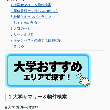
1.大学サマリー＆物件検索
2.履修登録とシラバスの使い方
3.校風とキャンパスライフ
4.おすすめの学食
5.人気のゼミ
6.サークル活動
7.キャンパスへの通学に便利な駅
8.まとめ
1.大学サマリー＆物件検索
■大学周辺平均賃料