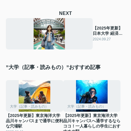
NEXT
【2025年更新】
日本大学 経済学
部への通学に便
2024.09.27
利な穴場駅
”大学（記事・読みもの）”おすすめ記事
大学（記事・読みもの）
大学（記事・読みもの）
【2025年更新】東京海洋大学
【2025年更新】東京海洋大学
品川キャンパスまで通学に便利
品川キャンパスへ通学するなら
な穴場駅
ココ！一人暮らしの学生におす