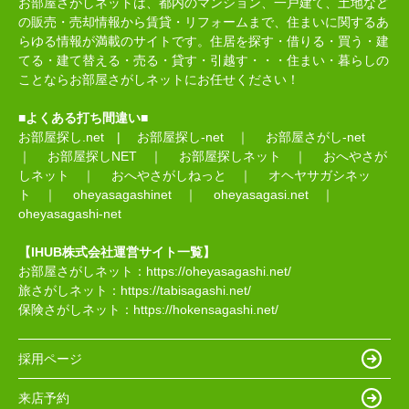
お部屋さがしネットは、都内のマンション、一戸建て、土地など
の販売・売却情報から賃貸・リフォームまで、住まいに関するあ
らゆる情報が満載のサイトです。住居を探す・借りる・買う・建
てる・建て替える・売る・貸す・引越す・・・住まい・暮らしの
ことならお部屋さがしネットにお任せください！
■よくある打ち間違い■
お部屋探し.net
|
お部屋探し-net
｜
お部屋さがし-net
｜
お部屋探しNET
｜
お部屋探しネット
｜
おへやさが
しネット
｜
おへやさがしねっと
｜
オヘヤサガシネッ
ト
｜
oheyasagashinet
｜
oheyasagasi.net
｜
oheyasagashi-net
【IHUB株式会社運営サイト一覧】
お部屋さがしネット：
https://oheyasagashi.net/
旅さがしネット：
https://tabisagashi.net/
保険さがしネット：
https://hokensagashi.net/
採用ページ
来店予約