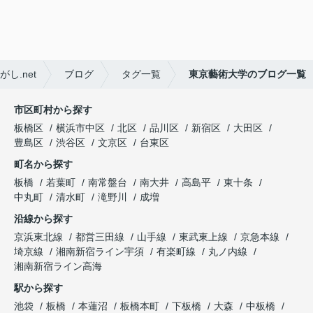
.net
ブログ
タグ一覧
東京藝術大学のブログ一覧
市区町村から探す
板橋区
横浜市中区
北区
品川区
新宿区
大田区
豊島区
渋谷区
文京区
台東区
町名から探す
板橋
若葉町
南常盤台
南大井
高島平
東十条
中丸町
清水町
滝野川
成増
沿線から探す
京浜東北線
都営三田線
山手線
東武東上線
京急本線
埼京線
湘南新宿ライン宇須
有楽町線
丸ノ内線
湘南新宿ライン高海
駅から探す
池袋
板橋
本蓮沼
板橋本町
下板橋
大森
中板橋