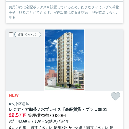
共用部には宅配ボックスを設置しているため、好きなタイミングで荷物
を受け取ることができます。室内設備は洗面化粧台・浴室乾燥...
もっと
見る
賃貸マンション
NEW
文京区湯島
レジディア御茶ノ水プレイス【高級賃貸・ブランドマンション】
0801
22.5
万円
管理/共益費20,000円
8階 / 40.69㎡ / 1DK＋S(納戸) /築4年
丸ノ内線「御茶ノ水」駅 徒歩8分
中央線「御茶ノ水」駅 徒歩10分