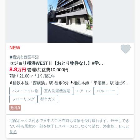
NEW
横浜市西区平沼
セジョリ横浜WESTⅡ【おとり物件なし】#学生・社会人にオススメ！初期費用分割払いOK！
8.8
万円
管理/共益費10,000円
7階 / 21.00㎡ / 1K /築1年
相鉄本線「西横浜」駅 徒歩9分
相鉄本線「平沼橋」駅 徒歩9分
京
バス・トイレ別
室内洗濯機置場
エアコン
バルコニー
フローリング
都市ガス
敷礼0
宅配ボックス付きで日中のご不在時も荷物を受け取れます。外干しでき
ない時も居室の一部を物干しスペースにしなくて済む、浴室乾...
もっと
見る