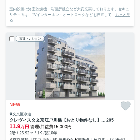
室内設備は浴室乾燥機・洗面所独立など大変充実しております。セキュ
リティ面は、TVインターホン・オートロックなどを設置して...
もっと見
る
賃貸マンション
NEW
文京区水道
クレヴィスタ文京江戸川橋【おとり物件なし】#学生・社会人にオススメ！初期費用分割払いOK！
205
11.9
万円
管理/共益費15,000円
2階 / 25.92㎡ / 1K /築10年
有楽町線「江戸川橋」駅 徒歩3分
東西線「神楽坂」駅 徒歩13分
丸