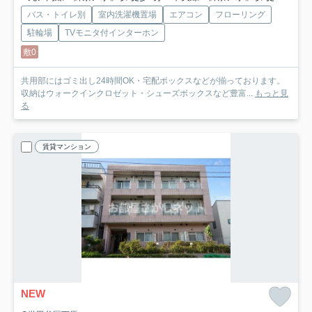
バス・トイレ別
室内洗濯機置場
エアコン
フローリング
駐輪場
TVモニタ付インターホン
敷0
共用部にはゴミ出し24時間OK・宅配ボックスなどが揃っております。
収納はウォークインクロゼット・シューズボックスなど豊富...
もっと見
る
賃貸マンション
NEW