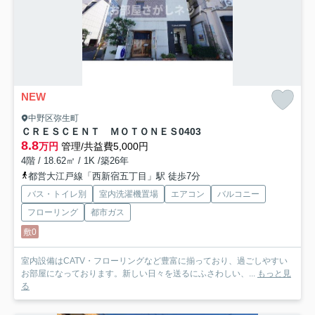
NEW
中野区弥生町
ＣＲＥＳＣＥＮＴ ＭＯＴＯＮＥＳ
0403
8.8
万円
管理/共益費5,000円
4階 / 18.62㎡ / 1K /築26年
都営大江戸線「西新宿五丁目」駅 徒歩7分
バス・トイレ別
室内洗濯機置場
エアコン
バルコニー
フローリング
都市ガス
敷0
室内設備はCATV・フローリングなど豊富に揃っており、過ごしやすい
お部屋になっております。新しい日々を送るにふさわしい、...
もっと見
る