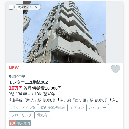
賃貸マンション
NEW
北区中里
モンターニュ駒込
902
10
万円
管理/共益費10,000円
9階 / 34.08㎡ / 1DK /築40年
山手線「駒込」駅 徒歩8分
南北線「西ケ原」駅 徒歩8分
京浜東北線「上中里」駅 徒歩8分
バス・トイレ別
室内洗濯機置場
エアコン
バルコニー
フローリング
電気有
礼0
即入居可