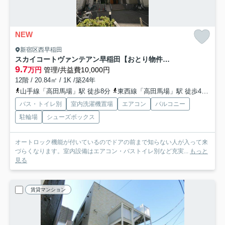
NEW
新宿区西早稲田
スカイコートヴァンテアン早稲田【おとり物件なし】#学生・社会人にオススメ！初期費用分割払いOK！
9.7
万円
管理/共益費10,000円
12階 / 20.84㎡ / 1K /築24年
山手線「高田馬場」駅 徒歩8分
東西線「高田馬場」駅 徒歩4分
副
バス・トイレ別
室内洗濯機置場
エアコン
バルコニー
駐輪場
シューズボックス
オートロック機能が付いているのでドアの前まで知らない人が入って来
づらくなります。室内設備はエアコン・バストイレ別など充実...
もっと
見る
賃貸マンション