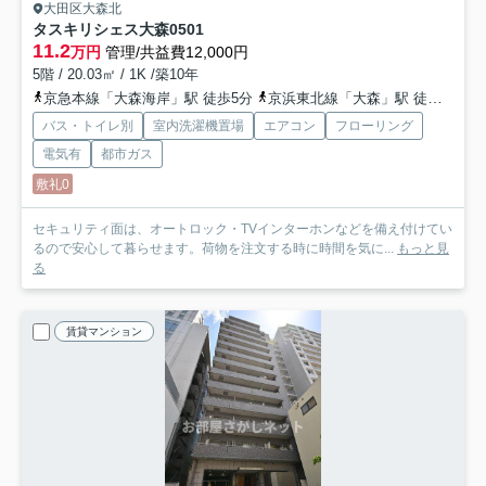
大田区大森北
タスキリシェス大森
0501
11.2
万円
管理/共益費12,000円
5階 / 20.03㎡ / 1K /築10年
京急本線「大森海岸」駅 徒歩5分
京浜東北線「大森」駅 徒歩12分
バス・トイレ別
室内洗濯機置場
エアコン
フローリング
電気有
都市ガス
敷礼0
セキュリティ面は、オートロック・TVインターホンなどを備え付けてい
るので安心して暮らせます。荷物を注文する時に時間を気に...
もっと見
る
賃貸マンション