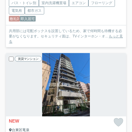
バス・トイレ別
室内洗濯機置場
エアコン
フローリング
電気有
都市ガス
敷礼0
即入居可
共用部には宅配ボックスを設置しているため、家で何時間も待機する必
要がなくなります。セキュリティ面は、TVインターホン・オ...
もっと見
る
賃貸マンション
NEW
台東区竜泉