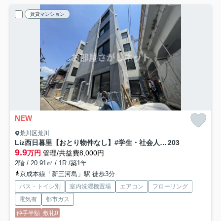
賃貸マンション
NEW
荒川区荒川
Liz西日暮里【おとり物件なし】#学生・社会人にオススメ！初期費用分割払いOK！
203
9.9
万円
管理/共益費8,000円
2階 / 20.91㎡ / 1R /築1年
京成本線「新三河島」駅 徒歩3分
バス・トイレ別
室内洗濯機置場
エアコン
フローリング
電気有
都市ガス
仲手半額
敷礼0