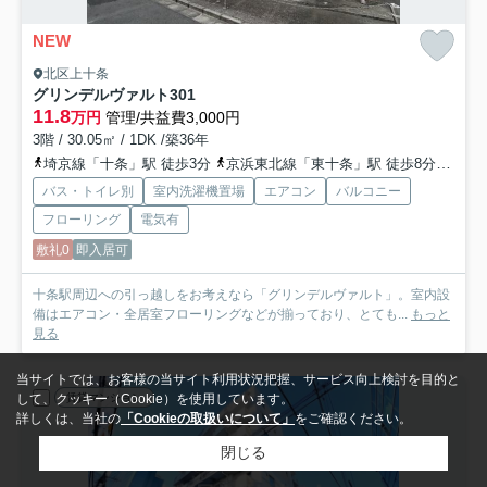
NEW
北区上十条
グリンデルヴァルト
301
11.8
万円
管理/共益費3,000円
3階 / 30.05㎡ / 1DK /築36年
埼京線「十条」駅 徒歩3分
京浜東北線「東十条」駅 徒歩8分
都営
バス・トイレ別
室内洗濯機置場
エアコン
バルコニー
フローリング
電気有
敷礼0
即入居可
十条駅周辺への引っ越しをお考えなら「グリンデルヴァルト」。室内設
備はエアコン・全居室フローリングなどが揃っており、とても...
もっと
見る
当サイトでは、お客様の当サイト利用状況把握、サービス向上検討を目的と
賃貸マンション
して、クッキー（Cookie）を使用しています。
詳しくは、当社の
「Cookieの取扱いについて」
をご確認ください。
閉じる