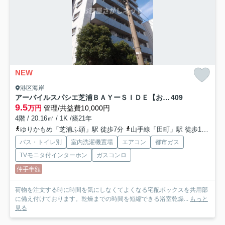
NEW
港区海岸
アーバイルスパシエ芝浦ＢＡＹーＳＩＤＥ【おとり物件なし】#学生・社会人にオススメ！
409
9.5
万円
管理/共益費10,000円
4階 / 20.16㎡ / 1K /築21年
ゆりかもめ「芝浦ふ頭」駅 徒歩7分
山手線「田町」駅 徒歩13分
ゆ
バス・トイレ別
室内洗濯機置場
エアコン
都市ガス
TVモニタ付インターホン
ガスコンロ
仲手半額
荷物を注文する時に時間を気にしなくてよくなる宅配ボックスを共用部
に備え付けております。乾燥までの時間を短縮できる浴室乾燥...
もっと
見る