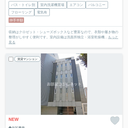
バス・トイレ別
室内洗濯機置場
エアコン
バルコニー
フローリング
電気有
仲手半額
収納はクロゼット・シューズボックスなど豊富なので、衣類や履き物の
整理がしやすく便利です。室内設備は洗面所独立・浴室乾燥機...
もっと
見る
賃貸マンション
NEW