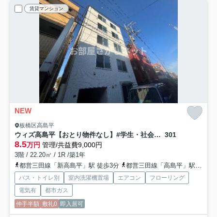
賃貸マンション
NEW
板橋区高島平
ウィズ高島平【おとり物件なし】#学生・社会人にオススメ！初期費用分割払いOK！
301
8.5
万円
管理/共益費9,000円
3階 / 22.20㎡ / 1R /築1年
都営三田線「新高島平」駅 徒歩3分
都営三田線「高島平」駅 徒歩7分
バス・トイレ別
室内洗濯機置場
エアコン
フローリング
電気有
都市ガス
仲手半額
敷礼0
即入居可