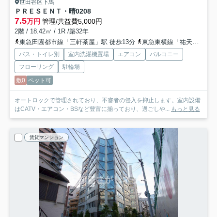
世田谷区下馬
ＰＲＥＳＥＮＴ・晴
0208
7.5
万円
管理/共益費5,000円
2階 / 18.42㎡ / 1R /築32年
東急田園都市線「三軒茶屋」駅 徒歩13分
東急東横線「祐天寺」駅 徒歩17分
バス・トイレ別
室内洗濯機置場
エアコン
バルコニー
フローリング
駐輪場
敷0
ペット可
オートロックで管理されており、不審者の侵入を抑止します。室内設備
はCATV・エアコン・BSなど豊富に揃っており、過ごしや...
もっと見る
賃貸マンション