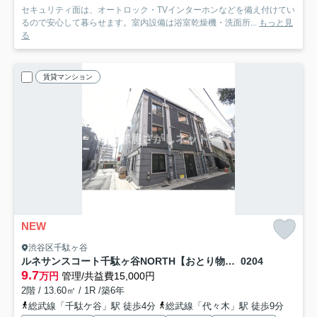
セキュリティ面は、オートロック・TVインターホンなどを備え付けてい
るので安心して暮らせます。室内設備は浴室乾燥機・洗面所...
もっと見
る
賃貸マンション
NEW
渋谷区千駄ヶ谷
ルネサンスコート千駄ヶ谷NORTH【おとり物件なし】#学生・社会人にオススメ！初期費用分割払いOK！
0204
9.7
万円
管理/共益費15,000円
2階 / 13.60㎡ / 1R /築6年
総武線「千駄ケ谷」駅 徒歩4分
総武線「代々木」駅 徒歩9分