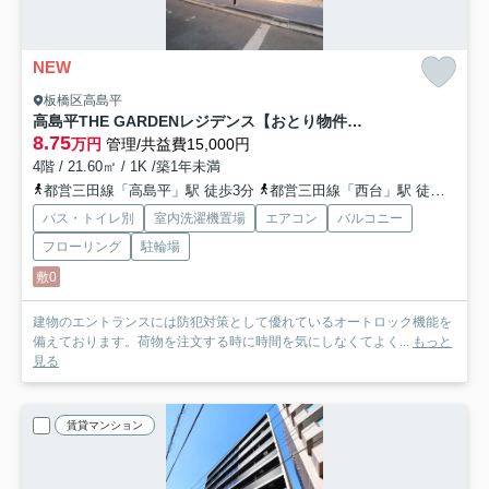
NEW
板橋区高島平
高島平THE GARDENレジデンス【おとり物件なし】#学生・社会人にオススメ！
8.75
万円
管理/共益費15,000円
4階 / 21.60㎡ / 1K /築1年未満
都営三田線「高島平」駅 徒歩3分
都営三田線「西台」駅 徒歩12分
バス・トイレ別
室内洗濯機置場
エアコン
バルコニー
フローリング
駐輪場
敷0
建物のエントランスには防犯対策として優れているオートロック機能を
備えております。荷物を注文する時に時間を気にしなくてよく...
もっと
見る
賃貸マンション