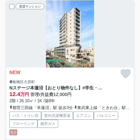
賃貸マンション
NEW
板橋区大原町
Nステージ本蓮沼【おとり物件なし】#学生・社会人にオススメ！初期費用分割払いOK！
12.4
万円
管理/共益費12,000円
2階 / 26.10㎡ / 1K /築8年
都営三田線「本蓮沼」駅 徒歩3分
東武東上線「ときわ台」駅 徒歩23分
バス・トイレ別
室内洗濯機置場
エアコン
バルコニー
フローリング
都市ガス
礼0