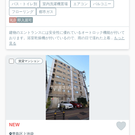
バス・トイレ別
室内洗濯機置場
エアコン
バルコニー
フローリング
都市ガス
礼0
即入居可
建物のエントランスには安全性に優れているオートロック機能が付いて
おります。浴室乾燥機が付いているので、雨の日で濡れた上着...
もっと
見る
賃貸マンション
NEW
豊島区上池袋