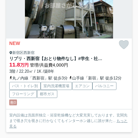
NEW
新宿区西新宿
リブリ・西新宿【おとり物件なし】#学生・社会人にオススメ！初期費用分割払いOK！
11.8
万円
管理/共益費4,000円
3階 / 22.20㎡ / 1K /築8年
丸ノ内線「西新宿」駅 徒歩3分
山手線「新宿」駅 徒歩12分
バス・トイレ別
室内洗濯機置場
エアコン
バルコニー
フローリング
都市ガス
敷0
室内設備は洗面所独立・浴室乾燥機など大変充実しております。玄関先
まで覗き穴を覗きに行かなくてもインターホン越しに誰が来た...
もっと
見る