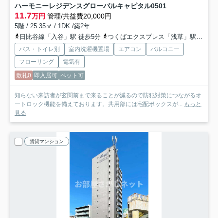
ハーモニーレジデンスグローバルキャピタル
0501
11.7
万円
管理/共益費20,000円
5階 / 25.35㎡ / 1DK /築2年
日比谷線「入谷」駅 徒歩5分
つくばエクスプレス「浅草」駅 徒歩14分
バス・トイレ別
室内洗濯機置場
エアコン
バルコニー
フローリング
電気有
敷礼0
即入居可
ペット可
知らない来訪者が玄関前まで来ることが減るので防犯対策につながるオ
ートロック機能を備えております。共用部には宅配ボックスが...
もっと
見る
賃貸マンション