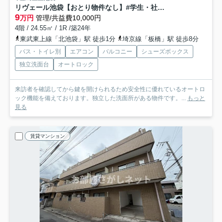
リヴェール池袋【おとり物件なし】#学生・社会人にオススメ！初期費用分割払いOK！
9
万円
管理/共益費10,000円
4階 / 24.55㎡ / 1R /築24年
東武東上線「北池袋」駅 徒歩1分
埼京線「板橋」駅 徒歩8分
バス・トイレ別
エアコン
バルコニー
シューズボックス
独立洗面台
オートロック
来訪者を確認してから鍵を開けられるため安全性に優れているオートロ
ック機能を備えております。独立した洗面所がある物件です。...
もっと
見る
賃貸マンション