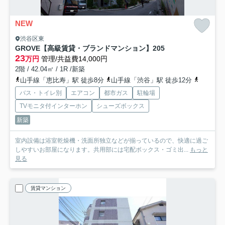
NEW
渋谷区東
GROVE【高級賃貸・ブランドマンション】
205
23
万円
管理/共益費14,000円
2階 / 42.04㎡ / 1R /新築
山手線「恵比寿」駅 徒歩8分
山手線「渋谷」駅 徒歩12分
東急東横
バス・トイレ別
エアコン
都市ガス
駐輪場
TVモニタ付インターホン
シューズボックス
新築
室内設備は浴室乾燥機・洗面所独立などが揃っているので、快適に過ご
しやすいお部屋になります。共用部には宅配ボックス・ゴミ出...
もっと
見る
賃貸マンション