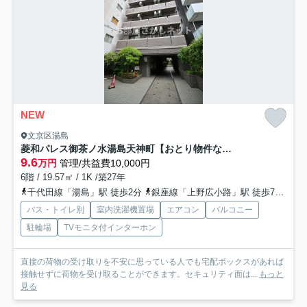
NEW
文京区湯島
菱和パレス御茶ノ水湯島天神町【おとり物件なし】#学生・社会人にオススメ！初期費用分割払いOK！
9.6
万円
管理/共益費10,000円
6階 / 19.57㎡ / 1K /築27年
千代田線「湯島」駅 徒歩2分
銀座線「上野広小路」駅 徒歩7分
山
バス・トイレ別
室内洗濯機置場
エアコン
バルコニー
駐輪場
TVモニタ付インターホン
直接の荷物の受け取りを不安に思っている人でも宅配ボックスがあれば
接触せずに荷物を受け取ることができます。セキュリティ面は...
もっと
見る