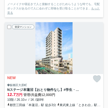
ノーメイクや寝起きで人と接触することがためらうような時でも、宅配
ボックスがあるので人に会わずに荷物を受け取ることができま...
もっと
見る
賃貸マンション
NEW
板橋区大原町
Nステージ本蓮沼【おとり物件なし】#学生・社会人にオススメ！初期費用分割払いOK！
12.7
万円
管理/共益費12,000円
10階 / 26.10㎡ / 1K /築8年
都営三田線「本蓮沼」駅 徒歩3分
東武東上線「ときわ台」駅 徒歩23分