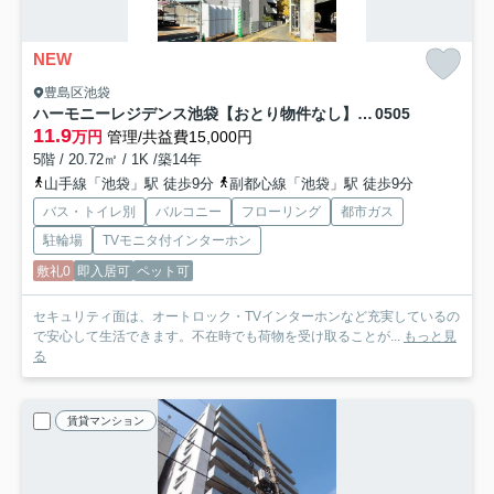
NEW
豊島区池袋
ハーモニーレジデンス池袋【おとり物件なし】#学生・社会人にオススメ！初期費用分割払いOK！
0505
11.9
万円
管理/共益費15,000円
5階 / 20.72㎡ / 1K /築14年
山手線「池袋」駅 徒歩9分
副都心線「池袋」駅 徒歩9分
バス・トイレ別
バルコニー
フローリング
都市ガス
駐輪場
TVモニタ付インターホン
敷礼0
即入居可
ペット可
セキュリティ面は、オートロック・TVインターホンなど充実しているの
で安心して生活できます。不在時でも荷物を受け取ることが...
もっと見
る
賃貸マンション