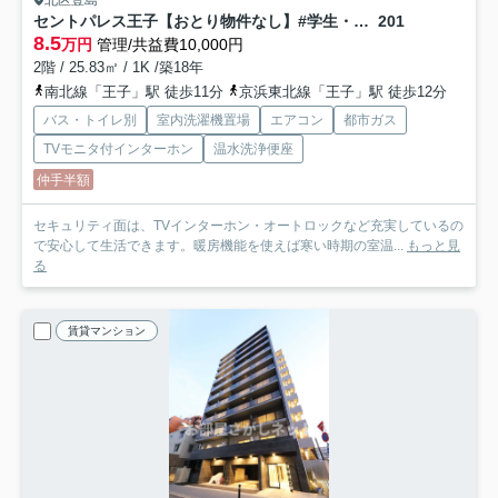
北区豊島
セントパレス王子【おとり物件なし】#学生・社会人にオススメ！初期費用分割払いOK！
201
8.5
万円
管理/共益費10,000円
2階 / 25.83㎡ / 1K /築18年
南北線「王子」駅 徒歩11分
京浜東北線「王子」駅 徒歩12分
バス・トイレ別
室内洗濯機置場
エアコン
都市ガス
TVモニタ付インターホン
温水洗浄便座
仲手半額
セキュリティ面は、TVインターホン・オートロックなど充実しているの
で安心して生活できます。暖房機能を使えば寒い時期の室温...
もっと見
る
賃貸マンション