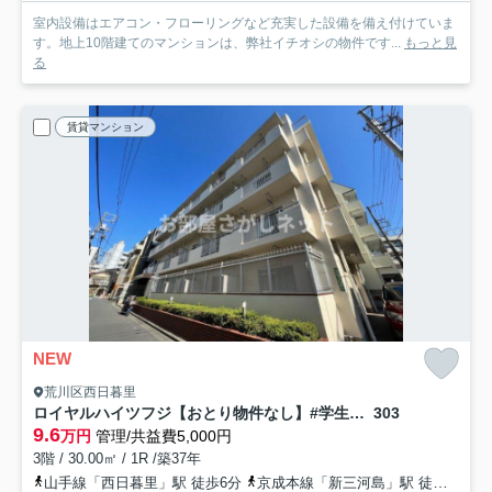
室内設備はエアコン・フローリングなど充実した設備を備え付けていま
す。地上10階建てのマンションは、弊社イチオシの物件です...
もっと見
る
賃貸マンション
NEW
荒川区西日暮里
ロイヤルハイツフジ【おとり物件なし】#学生・社会人にオススメ！初期費用分割払いOK！
303
9.6
万円
管理/共益費5,000円
3階 / 30.00㎡ / 1R /築37年
山手線「西日暮里」駅 徒歩6分
京成本線「新三河島」駅 徒歩6分