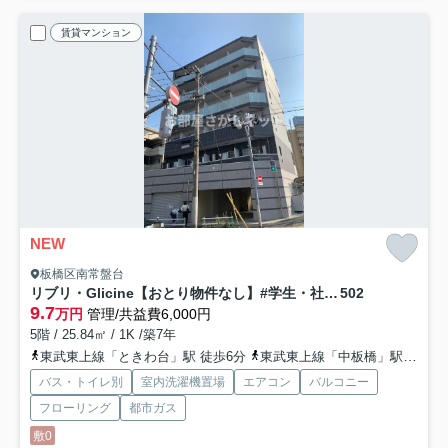
賃貸マンション
NEW
板橋区南常盤台
リブリ・Glicine【おとり物件なし】#学生・社会人にオススメ！初期費用分割払いOK！
502
9.7
万円
管理/共益費6,000円
5階 / 25.84㎡ / 1K /築7年
東武東上線「ときわ台」駅 徒歩6分
東武東上線「中板橋」駅 徒歩8分
バス・トイレ別
室内洗濯機置場
エアコン
バルコニー
フローリング
都市ガス
敷0