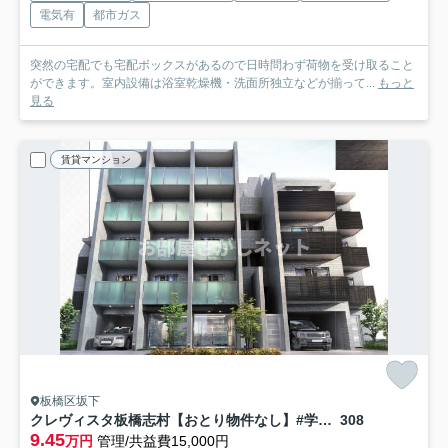
電気有
都市ガス
突然の宅配でも宅配ボックスがあるので日時問わず荷物を受け取ること
ができます。室内設備は浴室乾燥機・洗面所独立などが揃って...
もっと
見る
賃貸マンション
板橋区坂下
クレヴィスタ板橋志村【おとり物件なし】#学生・社会人にオススメ！初期費用分割払いOK！
308
9.45
万円
管理/共益費15,000円