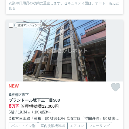
衣類や日用品の収納に重宝します。セキュリティ面は、オート...
もっと
見る
賃貸マンション
NEW
板橋区坂下
ブランドール坂下三丁目
503
8
万円
管理/共益費12,000円
5階 / 19.34㎡ / 1K /築3年
都営三田線「蓮根」駅 徒歩10分
埼京線「浮間舟渡」駅 徒歩15分
バス・トイレ別
室内洗濯機置場
エアコン
フローリング