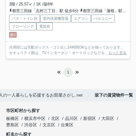
3階 / 25.57㎡ / 1K /築8年
都営三田線「志村三丁目」駅 徒歩6分
都営三田線「蓮根」駅 徒歩10分
バス・トイレ別
室内洗濯機置場
エアコン
バルコニー
フローリング
電気有
敷0
共用部には宅配ボックス・ゴミ出し24時間OKなどが揃っております。
セキュリティ面は、TVインターホン・オートロックなどを...
もっと見る
1
の一人暮らしを応援するお部屋さがし.net
坂下の賃貸物件一覧
市区町村から探す
板橋区
横浜市中区
北区
品川区
新宿区
大田区
豊島区
渋谷区
文京区
台東区
町名から探す