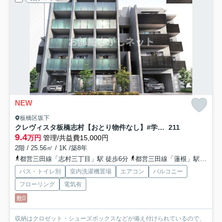
NEW
板橋区坂下
クレヴィスタ板橋志村【おとり物件なし】#学生・社会人にオススメ！初期費用分割払いOK！
211
9.4
万円
管理/共益費15,000円
2階 / 25.56㎡ / 1K /築8年
都営三田線「志村三丁目」駅 徒歩6分
都営三田線「蓮根」駅 徒歩10分
バス・トイレ別
室内洗濯機置場
エアコン
バルコニー
フローリング
電気有
敷0
収納はクロゼット・シューズボックスなどが備え付けられているので、