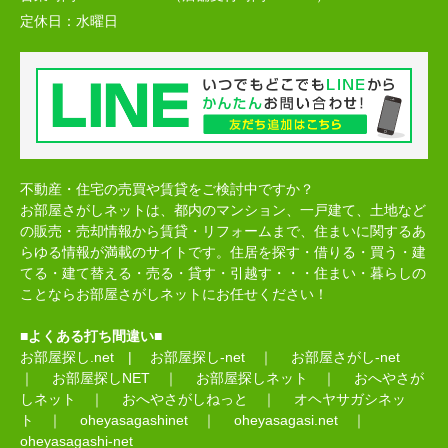
定休日：
水曜日
不動産・住宅の売買や賃貸をご検討中ですか？
お部屋さがしネットは、都内のマンション、一戸建て、土地など
の販売・売却情報から賃貸・リフォームまで、住まいに関するあ
らゆる情報が満載のサイトです。住居を探す・借りる・買う・建
てる・建て替える・売る・貸す・引越す・・・住まい・暮らしの
ことならお部屋さがしネットにお任せください！
■よくある打ち間違い■
お部屋探し.net
|
お部屋探し-net
｜
お部屋さがし-net
｜
お部屋探しNET
｜
お部屋探しネット
｜
おへやさが
しネット
｜
おへやさがしねっと
｜
オヘヤサガシネッ
ト
｜
oheyasagashinet
｜
oheyasagasi.net
｜
oheyasagashi-net