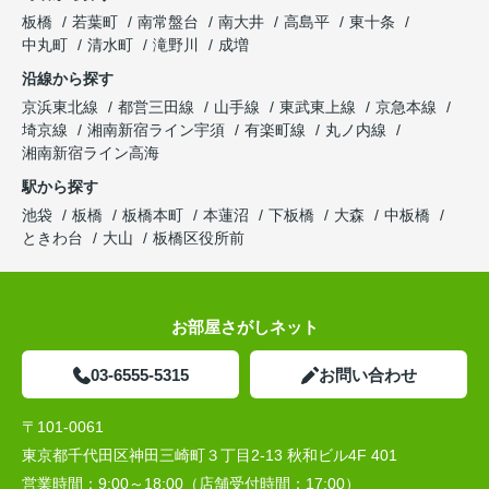
板橋
若葉町
南常盤台
南大井
高島平
東十条
中丸町
清水町
滝野川
成増
沿線から探す
京浜東北線
都営三田線
山手線
東武東上線
京急本線
埼京線
湘南新宿ライン宇須
有楽町線
丸ノ内線
湘南新宿ライン高海
駅から探す
池袋
板橋
板橋本町
本蓮沼
下板橋
大森
中板橋
ときわ台
大山
板橋区役所前
お部屋さがしネット
03-6555-5315
お問い合わせ
〒101-0061
東京都千代田区神田三崎町３丁目2-13 秋和ビル4F 401
営業時間：
9:00～18:00（店舗受付時間：17:00）