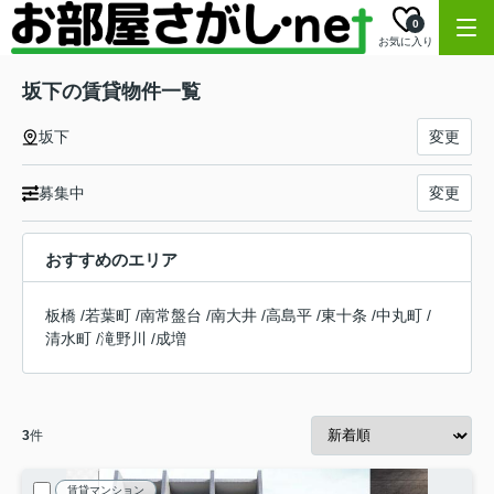
0
お気に入り
坂下の賃貸物件一覧
坂下
変更
募集中
変更
おすすめのエリア
板橋
/
若葉町
/
南常盤台
/
南大井
/
高島平
/
東十条
/
中丸町
/
清水町
/
滝野川
/
成増
3
件
賃貸マンション