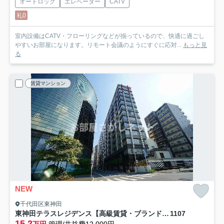
オートロック
エレベーター
CATV
礼0
室内設備はCATV・フローリングなどが揃っているので、快適に過ごし
やすいお部屋になります。リモート会議のようにすぐに応対...
もっと見
る
賃貸マンション
NEW
千代田区東神田
東神田テラスレジデンス【高級賃貸・ブランドマンション】
1107
15.2