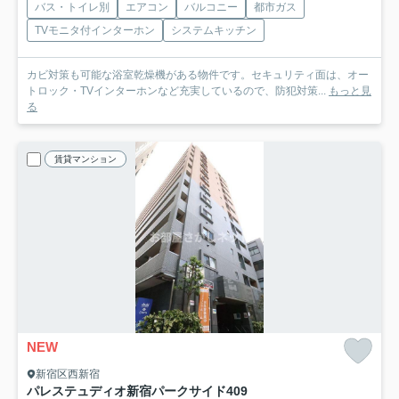
バス・トイレ別
エアコン
バルコニー
都市ガス
TVモニタ付インターホン
システムキッチン
カビ対策も可能な浴室乾燥機がある物件です。セキュリティ面は、オー
トロック・TVインターホンなど充実しているので、防犯対策...
もっと見
る
賃貸マンション
NEW
新宿区西新宿
パレステュディオ新宿パークサイド
409