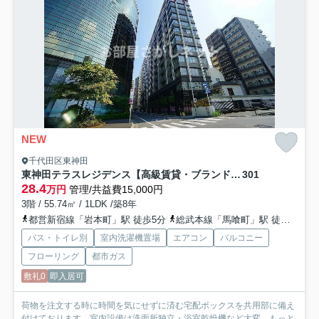
NEW
千代田区東神田
東神田テラスレジデンス【高級賃貸・ブランドマンション】
301
28.4
万円
管理/共益費15,000円
3階 / 55.74㎡ / 1LDK /築8年
都営新宿線「岩本町」駅 徒歩5分
総武本線「馬喰町」駅 徒歩5分
バス・トイレ別
室内洗濯機置場
エアコン
バルコニー
フローリング
都市ガス
敷礼0
即入居可
荷物を注文する時に時間を気にせずに済む宅配ボックスを共用部に備え
付けております。室内設備は洗面所独立・浴室乾燥機など大変...
もっと