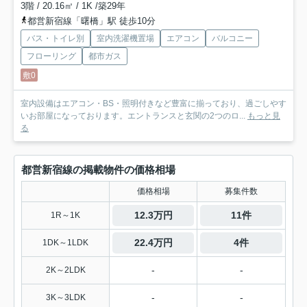
3階 / 20.16㎡ / 1K /築29年
都営新宿線「曙橋」駅 徒歩10分
バス・トイレ別
室内洗濯機置場
エアコン
バルコニー
フローリング
都市ガス
敷0
室内設備はエアコン・BS・照明付きなど豊富に揃っており、過ごしやす
いお部屋になっております。エントランスと玄関の2つのロ...
もっと見
る
都営新宿線の掲載物件の価格相場
価格相場
募集件数
12.3万円
11件
1R～1K
22.4万円
4件
1DK～1LDK
-
-
2K～2LDK
-
-
3K～3LDK