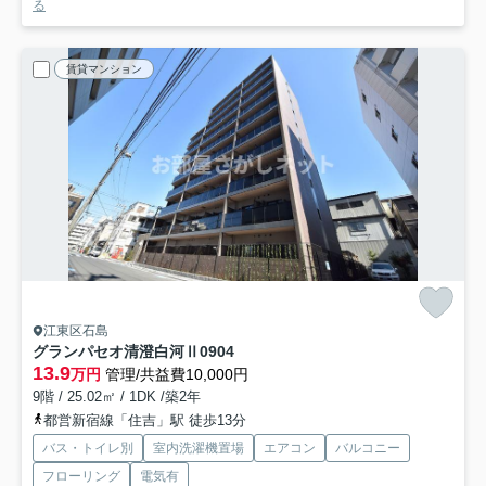
る
賃貸マンション
江東区石島
グランパセオ清澄白河Ⅱ
0904
13.9
万円
管理/共益費10,000円
9階 / 25.02㎡ / 1DK /築2年
都営新宿線「住吉」駅 徒歩13分
バス・トイレ別
室内洗濯機置場
エアコン
バルコニー
フローリング
電気有