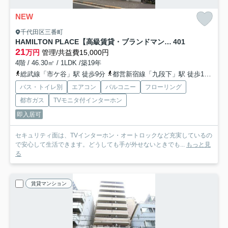
NEW
千代田区三番町
HAMILTON PLACE【高級賃貸・ブランドマンション】
401
21
万円
管理/共益費15,000円
4階 / 46.30㎡ / 1LDK /築19年
総武線「市ケ谷」駅 徒歩9分
都営新宿線「九段下」駅 徒歩10分
バス・トイレ別
エアコン
バルコニー
フローリング
都市ガス
TVモニタ付インターホン
即入居可
セキュリティ面は、TVインターホン・オートロックなど充実しているの
で安心して生活できます。どうしても手が外せないときでも...
もっと見
る
賃貸マンション