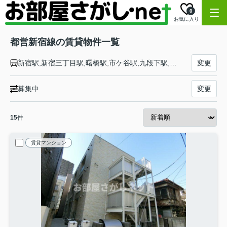
0
お気に入り
都営新宿線の賃貸物件一覧
新宿駅,新宿三丁目駅,曙橋駅,市ケ谷駅,九段下駅,神保町駅,淡路町駅,岩本町駅,馬喰町駅,浜町駅,森下駅,菊川駅,住吉駅,西大島駅,大島駅,東大島駅,船堀駅,一之江駅,瑞江駅,篠崎駅,本八幡駅
変更
募集中
変更
15
件
賃貸マンション