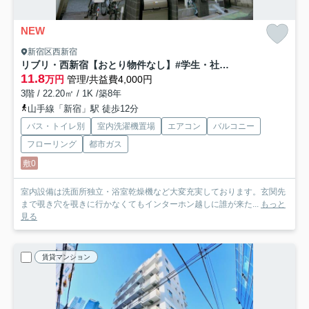
NEW
新宿区西新宿
リブリ・西新宿【おとり物件なし】#学生・社会人にオススメ！初期費用分割払いOK！
11.8
万円
管理/共益費4,000円
3階 / 22.20㎡ / 1K /築8年
山手線「新宿」駅 徒歩12分
バス・トイレ別
室内洗濯機置場
エアコン
バルコニー
フローリング
都市ガス
敷0
室内設備は洗面所独立・浴室乾燥機など大変充実しております。玄関先
まで覗き穴を覗きに行かなくてもインターホン越しに誰が来た...
もっと
見る
賃貸マンション