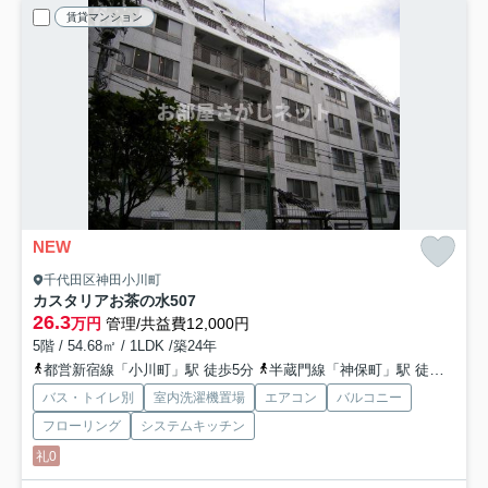
賃貸マンション
NEW
千代田区神田小川町
カスタリアお茶の水
507
26.3
万円
管理/共益費12,000円
5階 / 54.68㎡ / 1LDK /築24年
都営新宿線「小川町」駅 徒歩5分
半蔵門線「神保町」駅 徒歩6分
バス・トイレ別
室内洗濯機置場
エアコン
バルコニー
フローリング
システムキッチン
礼0