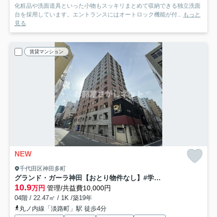
化粧品や洗面道具といった小物もスッキリまとめて収納できる独立洗面
台を採用しています。エントランスにはオートロック機能が付...
もっと
見る
賃貸マンション
NEW
千代田区神田多町
グランド・ガーラ神田【おとり物件なし】#学生・社会人にオススメ！初期費用分割払いOK！
10.9
万円
管理/共益費10,000円
04階 / 22.47㎡ / 1K /築19年
丸ノ内線「淡路町」駅 徒歩4分