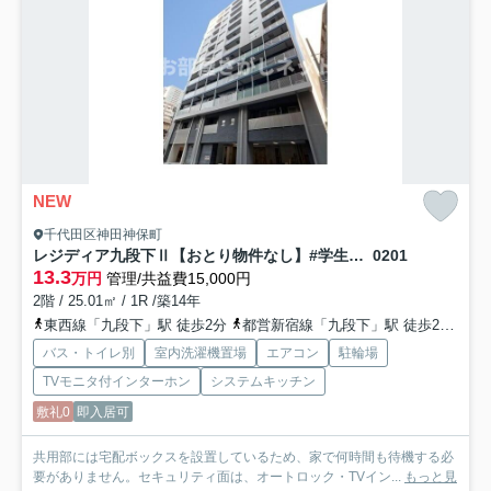
NEW
千代田区神田神保町
レジディア九段下Ⅱ【おとり物件なし】#学生・社会人にオススメ！初期費用分割払いOK！
0201
13.3
万円
管理/共益費15,000円
2階 / 25.01㎡ / 1R /築14年
東西線「九段下」駅 徒歩2分
都営新宿線「九段下」駅 徒歩2分
半
バス・トイレ別
室内洗濯機置場
エアコン
駐輪場
TVモニタ付インターホン
システムキッチン
敷礼0
即入居可
共用部には宅配ボックスを設置しているため、家で何時間も待機する必
要がありません。セキュリティ面は、オートロック・TVイン...
もっと見