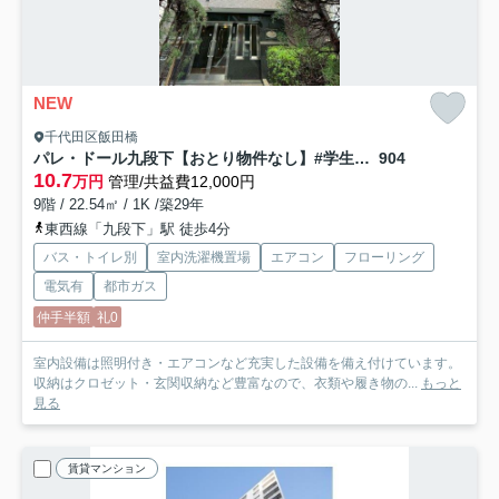
NEW
千代田区飯田橋
パレ・ドール九段下【おとり物件なし】#学生・社会人にオススメ！初期費用分割払いOK！
904
10.7
万円
管理/共益費12,000円
9階 / 22.54㎡ / 1K /築29年
東西線「九段下」駅 徒歩4分
バス・トイレ別
室内洗濯機置場
エアコン
フローリング
電気有
都市ガス
仲手半額
礼0
室内設備は照明付き・エアコンなど充実した設備を備え付けています。
収納はクロゼット・玄関収納など豊富なので、衣類や履き物の...
もっと
見る
賃貸マンション