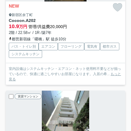
NEW
新宿区余丁町
Cocoon.A
202
10.9
万円
管理/共益費20,000円
2階 / 22.58㎡ / 1R /築7年
都営新宿線「曙橋」駅 徒歩10分
バス・トイレ別
エアコン
フローリング
電気有
都市ガス
システムキッチン
室内設備はシステムキッチン・エアコン・ネット使用料不要などが揃っ
ているので、快適に過ごしやすいお部屋になります。入居の希...
もっと
見る
賃貸マンション