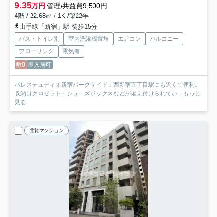
9.35
万円
管理/共益費9,500円
4階 / 22.68㎡ / 1K /築22年
山手線「新宿」駅 徒歩15分
バス・トイレ別
室内洗濯機置場
エアコン
バルコニー
フローリング
電気有
敷0
即入居可
パレステュディオ新宿パークサイド：西新宿五丁目駅にも近くて便利。
収納はクロゼット・シューズボックスなどが備え付けられてい...
もっと
見る
賃貸マンション