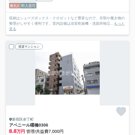
敷礼0
即入居可
収納はシューズボックス・クロゼットなど豊富なので、衣類や履き物の
整理がしやすく便利です。室内設備は浴室乾燥機・洗面所独立...
もっと
見る
賃貸マンション
新宿区余丁町
アベニール曙橋
0306
8.8
万円
管理/共益費7,000円