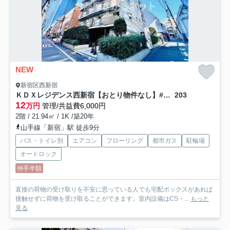
NEW
新宿区西新宿
ＫＤＸレジデンス西新宿【おとり物件なし】#学生・社会人にオススメ！初期費用分割払いOK！
203
12
万円
管理/共益費6,000円
2階 / 21.94㎡ / 1K /築20年
山手線「新宿」駅 徒歩9分
バス・トイレ別
エアコン
フローリング
都市ガス
駐輪場
オートロック
仲手半額
直接の荷物の受け取りを不安に思っている人でも宅配ボックスがあれば
接触せずに荷物を受け取ることができます。室内設備はCS・...
もっと
見る