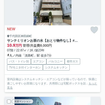
NEW
千代田区神田錦町
サンテミリオンお茶の水【おとり物件なし】#学生・社会人にオススメ！初期費用分割払いOK！
10.9
万円
管理/共益費8,000円
07階 / 22.87㎡ / 1K /築23年
丸ノ内線「淡路町」駅 徒歩7分
バス・トイレ別
エアコン
バルコニー
都市ガス
TVモニタ付インターホン
システムキッチン
室内設備はシステムキッチン・エアコンなどが揃っているので、快適に
過ごしやすいお部屋になります。共用部には宅配ボックスを設...
もっと
見る
賃貸マンション