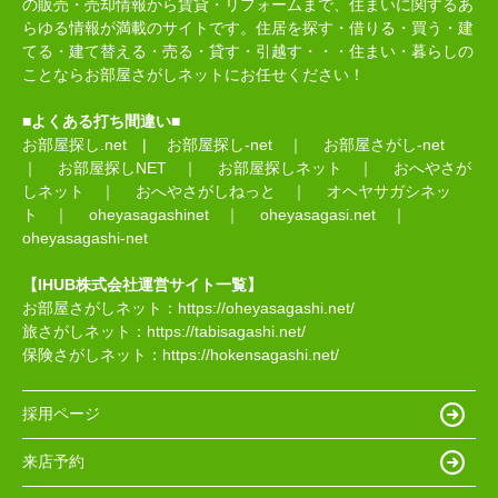
の販売・売却情報から賃貸・リフォームまで、住まいに関するあ
らゆる情報が満載のサイトです。住居を探す・借りる・買う・建
てる・建て替える・売る・貸す・引越す・・・住まい・暮らしの
ことならお部屋さがしネットにお任せください！
■よくある打ち間違い■
お部屋探し.net
|
お部屋探し-net
｜
お部屋さがし-net
｜
お部屋探しNET
｜
お部屋探しネット
｜
おへやさが
しネット
｜
おへやさがしねっと
｜
オヘヤサガシネッ
ト
｜
oheyasagashinet
｜
oheyasagasi.net
｜
oheyasagashi-net
【IHUB株式会社運営サイト一覧】
お部屋さがしネット：
https://oheyasagashi.net/
旅さがしネット：
https://tabisagashi.net/
保険さがしネット：
https://hokensagashi.net/
採用ページ
来店予約