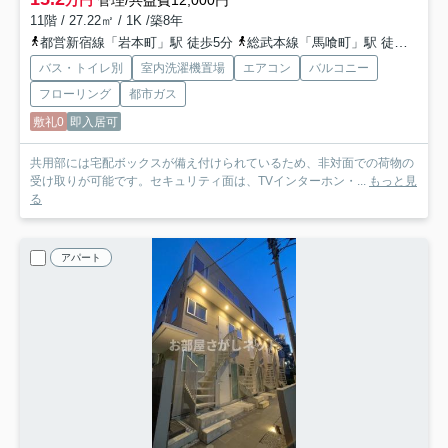
万円
管理/共益費12,000円
11階 / 27.22㎡ / 1K /築8年
都営新宿線「岩本町」駅 徒歩5分
総武本線「馬喰町」駅 徒歩5分
バス・トイレ別
室内洗濯機置場
エアコン
バルコニー
フローリング
都市ガス
敷礼0
即入居可
共用部には宅配ボックスが備え付けられているため、非対面での荷物の
受け取りが可能です。セキュリティ面は、TVインターホン・...
もっと見
る
アパート