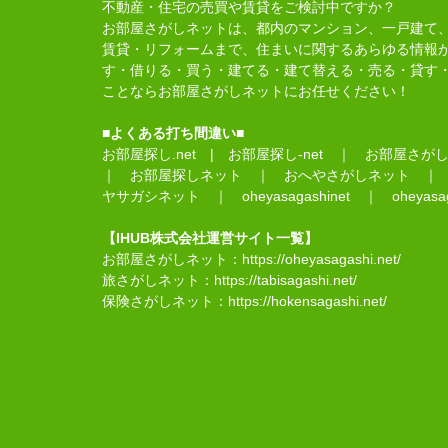
不動産・住宅の売買や賃貸をご検討中ですか？
お部屋さがしネットは、都内のマンション、一戸建て
賃貸・リフォームまで、住まいに関するあらゆる情報
す・借りる・買う・建てる・建て替える・売る・貸す
ことならお部屋さがしネットにお任せください！
■よくある打ち間違い■
お部屋探し.net
|
お部屋探し-net
｜
お部屋さがし-
｜
お部屋探しネット
｜
おへやさがしネット
ヤサガシネット
｜
oheyasagashinet
｜
oheyasag
【IHUB株式会社運営サイト一覧】
お部屋さがしネット：
https://oheyasagashi.net/
旅さがしネット：
https://tabisagashi.net/
保険さがしネット：
https://hokensagashi.net/