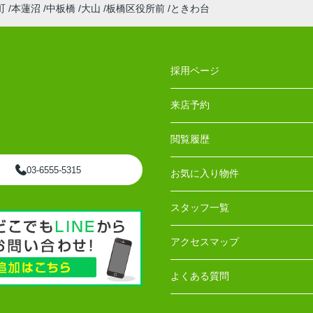
町
本蓮沼
中板橋
大山
板橋区役所前
ときわ台
採用ページ
来店予約
閲覧履歴
03-6555-5315
お気に入り物件
スタッフ一覧
アクセスマップ
よくある質問