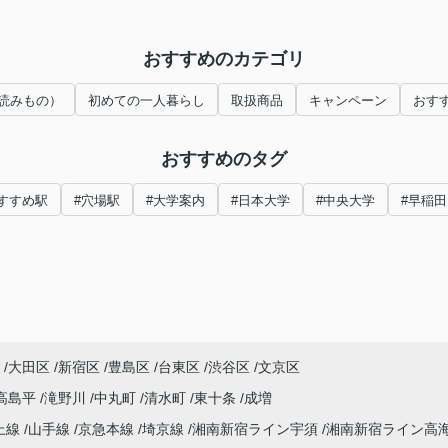
おすすめのカテゴリ
読みもの）
初めての一人暮らし
取扱商品
キャンペーン
おす
おすすめのタグ
すすめ駅
#穴場駅
#大学案内
#日本大学
#中央大学
#早稲
大田区
新宿区
豊島区
台東区
渋谷区
文京区
高島平
滝野川
中丸町
清水町
東十条
成増
上線
山手線
京急本線
埼京線
湘南新宿ライン宇須
湘南新宿ライン高