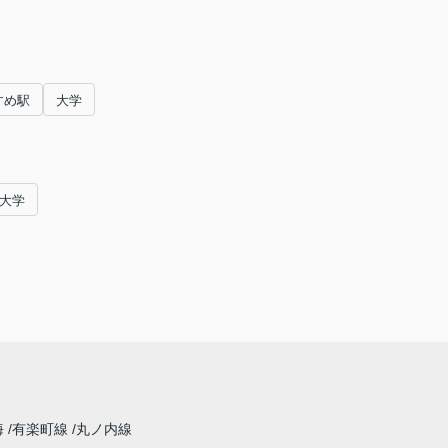
すめ駅
大学
田大学
海
有楽町線
丸ノ内線