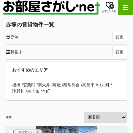
0
お気に入り
赤塚の賃貸物件一覧
赤塚
変更
募集中
変更
おすすめのエリア
板橋
/
若葉町
/
南大井
/
町屋
/
南常盤台
/
高島平
/
中丸町
/
滝野川
/
東十条
/
本町
4
件
賃貸マンション