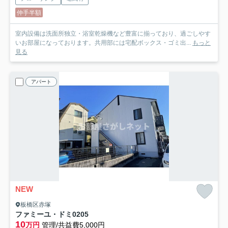
仲手半額
室内設備は洗面所独立・浴室乾燥機など豊富に揃っており、過ごしやす
いお部屋になっております。共用部には宅配ボックス・ゴミ出...
もっと
見る
アパート
NEW
板橋区赤塚
ファミーユ・ドミ
0205
10
万円
管理/共益費5,000円