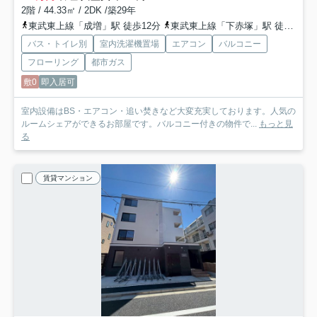
2階 / 44.33㎡ / 2DK /築29年
東武東上線「成増」駅 徒歩12分
東武東上線「下赤塚」駅 徒歩11分
バス・トイレ別
室内洗濯機置場
エアコン
バルコニー
フローリング
都市ガス
敷0
即入居可
室内設備はBS・エアコン・追い焚きなど大変充実しております。人気の
ルームシェアができるお部屋です。バルコニー付きの物件で...
もっと見
る
賃貸マンション