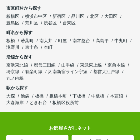
市区町村から探す
板橋区
横浜市中区
新宿区
品川区
北区
大田区
豊島区
荒川区
渋谷区
台東区
町名から探す
板橋
若葉町
南大井
町屋
南常盤台
高島平
中丸町
滝野川
東十条
本町
沿線から探す
京浜東北線
都営三田線
山手線
東武東上線
京急本線
埼京線
有楽町線
湘南新宿ライン宇須
都営大江戸線
丸ノ内線
駅から探す
大森
池袋
板橋
板橋本町
下板橋
中板橋
本蓮沼
大森海岸
ときわ台
板橋区役所前
お部屋さがしネット