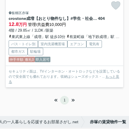
板橋区赤塚
crostone成増【おとり物件なし】#学生・社会人にオススメ！初期費用分割払いOK！
404
12.8
万円
管理/共益費10,000円
4階 / 29.85㎡ / 1LDK /新築
東武東上線「成増」駅 徒歩10分
有楽町線「地下鉄成増」駅 徒歩15分
バス・トイレ別
室内洗濯機置場
エアコン
電気有
都市ガス
駐輪場
仲手半額
敷礼0
即入居可
セキュリティ面は、TVインターホン・オートロックなどを設置している
ので安全面でも優れております。収納はシューズボックス・...
もっと見
る
1
の一人暮らしを応援するお部屋さがし.net
赤塚の賃貸物件一覧