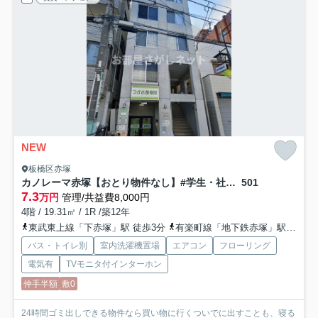
NEW
板橋区赤塚
カノレーマ赤塚【おとり物件なし】#学生・社会人にオススメ！初期費用分割払いOK！
501
7.3
万円
管理/共益費8,000円
4階 / 19.31㎡ / 1R /築12年
東武東上線「下赤塚」駅 徒歩3分
有楽町線「地下鉄赤塚」駅 徒歩4分
バス・トイレ別
室内洗濯機置場
エアコン
フローリング
電気有
TVモニタ付インターホン
仲手半額
敷0
24時間ゴミ出しできる物件なら買い物に行くついでに出すことも、寝る