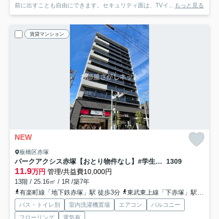
前に出すことも自由にできます。セキュリティ面は、TVイ...
もっと見る
賃貸マンション
NEW
板橋区赤塚
パークアクシス赤塚【おとり物件なし】#学生・社会人にオススメ！初期費用分割払いOK！
1309
11.9
万円
管理/共益費10,000円
13階 / 25.16㎡ / 1R /築7年
有楽町線「地下鉄赤塚」駅 徒歩3分
東武東上線「下赤塚」駅 徒歩1分
バス・トイレ別
室内洗濯機置場
エアコン
バルコニー
フローリング
電気有