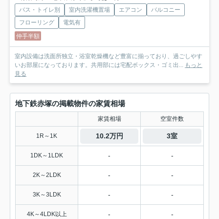
バス・トイレ別
室内洗濯機置場
エアコン
バルコニー
フローリング
電気有
仲手半額
室内設備は洗面所独立・浴室乾燥機など豊富に揃っており、過ごしやす
いお部屋になっております。共用部には宅配ボックス・ゴミ出...
もっと
見る
地下鉄赤塚の掲載物件の家賃相場
家賃相場
空室件数
10.2万円
3室
1R～1K
-
-
1DK～1LDK
-
-
2K～2LDK
-
-
3K～3LDK
-
-
4K～4LDK以上