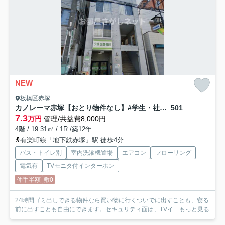
NEW
板橋区赤塚
カノレーマ赤塚【おとり物件なし】#学生・社会人にオススメ！初期費用分割払いOK！
501
7.3
万円
管理/共益費8,000円
4階 / 19.31㎡ / 1R /築12年
有楽町線「地下鉄赤塚」駅 徒歩4分
バス・トイレ別
室内洗濯機置場
エアコン
フローリング
電気有
TVモニタ付インターホン
仲手半額
敷0
24時間ゴミ出しできる物件なら買い物に行くついでに出すことも、寝る
前に出すことも自由にできます。セキュリティ面は、TVイ...
もっと見る