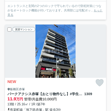
エントランスと玄関の2つのロックで守られているので防犯対策につな
がるオートロック機能が付いております。共用部には宅配ボッ...
もっと
見る
賃貸マンション
NEW
板橋区赤塚
パークアクシス赤塚【おとり物件なし】#学生・社会人にオススメ！初期費用分割払いOK！
1309
11.9
万円
管理/共益費10,000円
13階 / 25.16㎡ / 1R /築7年
有楽町線「地下鉄赤塚」駅 徒歩3分