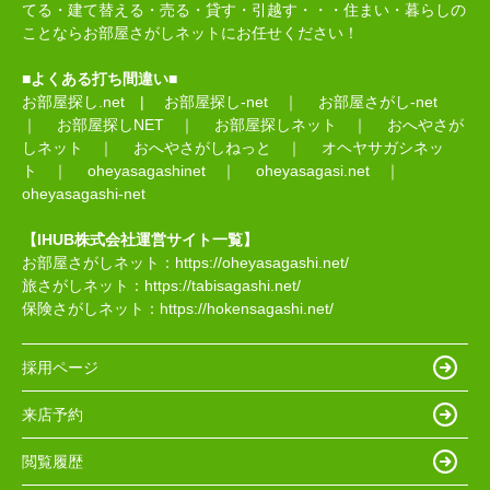
てる・建て替える・売る・貸す・引越す・・・住まい・暮らしの
ことならお部屋さがしネットにお任せください！
■よくある打ち間違い■
お部屋探し.net
|
お部屋探し-net
｜
お部屋さがし-net
｜
お部屋探しNET
｜
お部屋探しネット
｜
おへやさが
しネット
｜
おへやさがしねっと
｜
オヘヤサガシネッ
ト
｜
oheyasagashinet
｜
oheyasagasi.net
｜
oheyasagashi-net
【IHUB株式会社運営サイト一覧】
お部屋さがしネット：
https://oheyasagashi.net/
旅さがしネット：
https://tabisagashi.net/
保険さがしネット：
https://hokensagashi.net/
採用ページ
来店予約
閲覧履歴