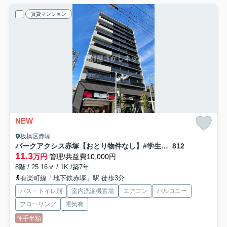
賃貸マンション
NEW
板橋区赤塚
パークアクシス赤塚【おとり物件なし】#学生・社会人にオススメ！初期費用分割払いOK！
812
11.3
万円
管理/共益費10,000円
8階 / 25.16㎡ / 1K /築7年
有楽町線「地下鉄赤塚」駅 徒歩3分
バス・トイレ別
室内洗濯機置場
エアコン
バルコニー
フローリング
電気有
仲手半額