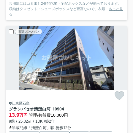
共用部にはゴミ出し24時間OK・宅配ボックスなどが揃っております。
収納はクロゼット・シューズボックスなど豊富なので、衣類...
もっと見
る
賃貸マンション
江東区石島
グランパセオ清澄白河Ⅱ
0904
13.9
万円
管理/共益費10,000円
9階 / 25.02㎡ / 1DK /築2年
半蔵門線「清澄白河」駅 徒歩12分