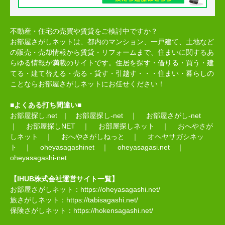
不動産・住宅の売買や賃貸をご検討中ですか？
お部屋さがしネットは、都内のマンション、一戸建て、土地など
の販売・売却情報から賃貸・リフォームまで、住まいに関するあ
らゆる情報が満載のサイトです。住居を探す・借りる・買う・建
てる・建て替える・売る・貸す・引越す・・・住まい・暮らしの
ことならお部屋さがしネットにお任せください！
■よくある打ち間違い■
お部屋探し.net
|
お部屋探し-net
｜
お部屋さがし-net
｜
お部屋探しNET
｜
お部屋探しネット
｜
おへやさが
しネット
｜
おへやさがしねっと
｜
オヘヤサガシネッ
ト
｜
oheyasagashinet
｜
oheyasagasi.net
｜
oheyasagashi-net
【IHUB株式会社運営サイト一覧】
お部屋さがしネット：
https://oheyasagashi.net/
旅さがしネット：
https://tabisagashi.net/
保険さがしネット：
https://hokensagashi.net/