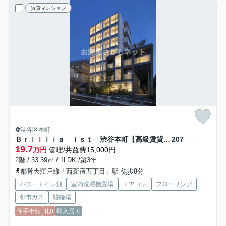
賃貸マンション
渋谷区本町
Ｂｒｉｌｌｉａ ｉｓｔ 渋谷本町【高級賃貸・ブランドマンション】
207
19.7
万円
管理/共益費15,000円
2階 / 33.39㎡ / 1LDK /築3年
都営大江戸線「西新宿五丁目」駅 徒歩8分
バス・トイレ別
室内洗濯機置場
エアコン
フローリング
都市ガス
駐輪場
仲手半額
礼0
即入居可