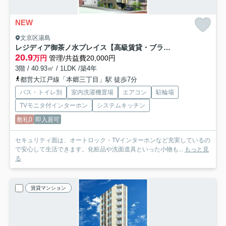
NEW
文京区湯島
レジディア御茶ノ水プレイス【高級賃貸・ブランドマンション】
20.9
万円
管理/共益費20,000円
3階 / 40.93㎡ / 1LDK /築4年
都営大江戸線「本郷三丁目」駅 徒歩7分
バス・トイレ別
室内洗濯機置場
エアコン
駐輪場
TVモニタ付インターホン
システムキッチン
敷礼0
即入居可
セキュリティ面は、オートロック・TVインターホンなど充実しているの
で安心して生活できます。化粧品や洗面道具といった小物も...
もっと見
る
賃貸マンション