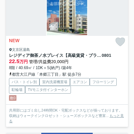
NEW
文京区湯島
レジディア御茶ノ水プレイス【高級賃貸・ブランドマンション】
0801
22.5
万円
管理/共益費20,000円
8階 / 40.69㎡ / 1DK＋S(納戸) /築4年
都営大江戸線「本郷三丁目」駅 徒歩7分
バス・トイレ別
室内洗濯機置場
エアコン
フローリング
駐輪場
TVモニタ付インターホン
敷0
共用部にはゴミ出し24時間OK・宅配ボックスなどが揃っております。
収納はウォークインクロゼット・シューズボックスなど豊富...
もっと見
る