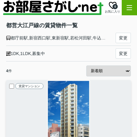
0
お気に入り
都営大江戸線の賃貸物件一覧
都庁前駅,新宿西口駅,東新宿駅,若松河田駅,牛込柳町駅,牛込神楽坂駅,飯田橋駅,後楽園駅,本郷三丁目駅,御徒町駅,新御徒町駅,蔵前駅,両国駅,森下駅,清澄白河駅,門前仲町駅,月島駅,勝どき駅,築地市場駅,汐留駅,大門駅,赤羽橋駅,麻布十番駅,六本木駅,青山一丁目駅,千駄ケ谷駅,代々木駅,新宿駅,西新宿五丁目駅,中野坂上駅,東中野駅,中井駅,落合南長崎駅,新江古田駅,練馬駅,豊島園駅,練馬春日町駅,光が丘駅
変更
1DK,1LDK,募集中
変更
4
件
賃貸マンション