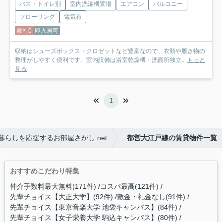
バス・トイレ別
室内洗濯機置場
エアコン
バルコニー
フローリング
電気有
敷礼0
即入居可
収納はシューズボックス・クロゼットなど豊富なので、衣類や履き物の
整理がしやすく便利です。室内設備は浴室乾燥機・洗面所独立...
もっと
見る
1
らしを応援するお部屋さがし.net
都営大江戸線の賃貸物件一覧
おすすめこだわり特集
仲介手数料最大無料(171件)
コスパ最高(121件)
先輩チョイス【大正大学】(92件)
敷金・礼金なし(91件)
先輩チョイス【東京音楽大学 池袋キャンパス】(84件)
先輩チョイス【女子栄養大学 駒込キャンパス】(80件)