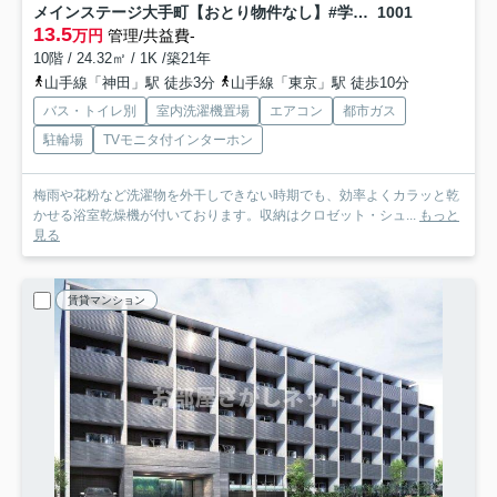
メインステージ大手町【おとり物件なし】#学生・社会人にオススメ！初期費用分割払いOK！
1001
13.5
万円
管理/共益費-
10階 / 24.32㎡ / 1K /築21年
山手線「神田」駅 徒歩3分
山手線「東京」駅 徒歩10分
バス・トイレ別
室内洗濯機置場
エアコン
都市ガス
駐輪場
TVモニタ付インターホン
梅雨や花粉など洗濯物を外干しできない時期でも、効率よくカラッと乾
かせる浴室乾燥機が付いております。収納はクロゼット・シュ...
もっと
見る
賃貸マンション