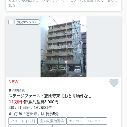
ります。収納はシューズボックス・クロゼットなど豊富なので...
もっと
見る
賃貸マンション
NEW
渋谷区東
ステージファースト恵比寿東【おとり物件なし】#学生・社会人にオススメ！初期費用分割払いOK！
11
万円
管理/共益費3,000円
2階 / 21.56㎡ / 1R /築21年
山手線「恵比寿」駅 徒歩5分
バス・トイレ別
室内洗濯機置場
エアコン
バルコニー