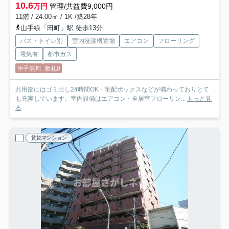
10.6
万円
管理/共益費9,000円
11階 / 24.00㎡ / 1K /築28年
山手線「田町」駅 徒歩13分
バス・トイレ別
室内洗濯機置場
エアコン
フローリング
電気有
都市ガス
仲手無料
敷礼0
共用部にはゴミ出し24時間OK・宅配ボックスなどが備わっておりとて
も充実しています。室内設備はエアコン・全居室フローリン...
もっと見
る
賃貸マンション