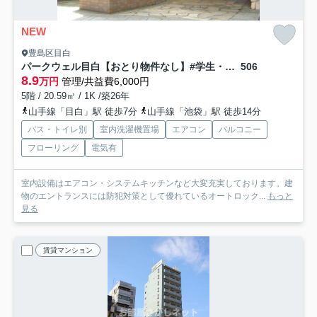
NEW
豊島区目白
パークウェル目白【おとり物件なし】#学生・社会人にオススメ！初期費用分割払いOK！
506
8.9
万円
管理/共益費6,000円
5階 / 20.59㎡ / 1K /築26年
山手線「目白」駅 徒歩7分
山手線「池袋」駅 徒歩14分
バス・トイレ別
室内洗濯機置場
エアコン
バルコニー
フローリング
電気有
室内設備はエアコン・システムキッチンなど大変充実しております。建
物のエントランスには防犯対策として優れているオートロック...
もっと
見る
賃貸マンション