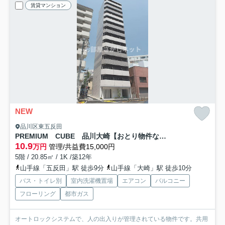
賃貸マンション
NEW
品川区東五反田
PREMIUM CUBE 品川大崎【おとり物件なし】#学生・社会人にオススメ！初期費用分割払いOK！
10.9
万円
管理/共益費15,000円
5階 / 20.85㎡ / 1K /築12年
山手線「五反田」駅 徒歩9分
山手線「大崎」駅 徒歩10分
バス・トイレ別
室内洗濯機置場
エアコン
バルコニー
フローリング
都市ガス
オートロックシステムで、人の出入りが管理されている物件です。共用