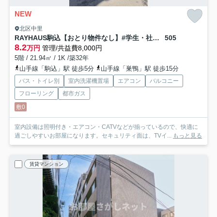
NEW
北区中里
RAYHAUS駒込【おとり物件なし】#学生・社会人にオススメ！初期費用分割払いOK！
505
8.2
万円
管理/共益費8,000円
5階 / 21.94㎡ / 1K /築32年
山手線「駒込」駅 徒歩5分
山手線「巣鴨」駅 徒歩15分
バス・トイレ別
室内洗濯機置場
エアコン
バルコニー
フローリング
都市ガス
敷0
室内設備は照明付き・エアコン・CATVなどが揃っているので、快適に
過ごしやすいお部屋になります。セキュリティ面は、TVイ...
もっと見る
賃貸マンション