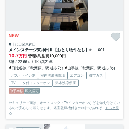
NEW
千代田区東神田
メインステージ東神田Ⅱ【おとり物件なし】#学生・社会人にオススメ！初期費用分割払いOK！
601
10.7
万円
管理/共益費10,000円
6階 / 22.66㎡ / 1K /築21年
日比谷線「秋葉原」駅 徒歩7分
山手線「秋葉原」駅 徒歩8分
バス・トイレ別
室内洗濯機置場
エアコン
都市ガス
TVモニタ付インターホン
温水洗浄便座
仲手半額
即入居可
セキュリティ面は、オートロック・TVインターホンなどを備え付けてい
るので安心して暮らせます。浴室乾燥機付きの物件であれば...
もっと見
る