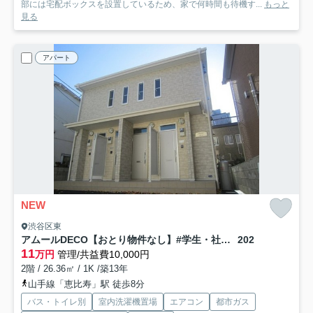
部には宅配ボックスを設置しているため、家で何時間も待機す...
もっと
見る
アパート
NEW
渋谷区東
アムールDECO【おとり物件なし】#学生・社会人にオススメ！初期費用分割払いOK！
202
11
万円
管理/共益費10,000円
2階 / 26.36㎡ / 1K /築13年
山手線「恵比寿」駅 徒歩8分
バス・トイレ別
室内洗濯機置場
エアコン
都市ガス