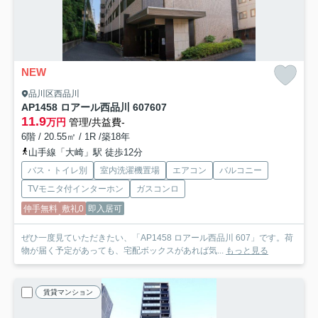
NEW
品川区西品川
AP1458 ロアール西品川 607
607
11.9
万円
管理/共益費-
6階 / 20.55㎡ / 1R /築18年
山手線「大崎」駅 徒歩12分
バス・トイレ別
室内洗濯機置場
エアコン
バルコニー
TVモニタ付インターホン
ガスコンロ
仲手無料
敷礼0
即入居可
ぜひ一度見ていただきたい、「AP1458 ロアール西品川 607」です。荷
物が届く予定があっても、宅配ボックスがあれば気...
もっと見る
賃貸マンション