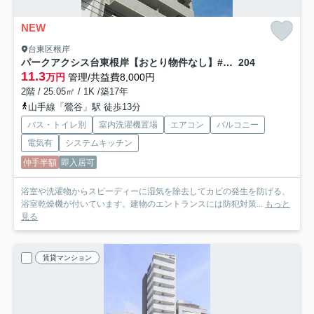
NEW
台東区根岸
パークアクシス台東根岸【おとり物件なし】#学生・社会人にオススメ！初期費用分割払いOK！
204
11.3
万円
管理/共益費8,000円
2階 / 25.05㎡ / 1K /築17年
山手線「鶯谷」駅 徒歩13分
バス・トイレ別
室内洗濯機置場
エアコン
バルコニー
電気有
システムキッチン
仲手半額
即入居可
浴室や洗濯物からスピーディーに湿気を除去してカビの発生を防げる、
浴室乾燥機が付いています。建物のエントランスには防犯対策...
もっと
見る
賃貸マンション