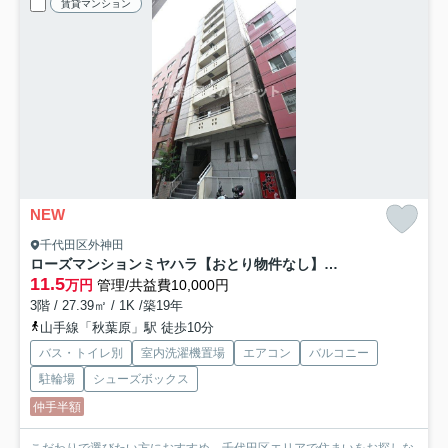
賃貸マンション
NEW
千代田区外神田
ローズマンションミヤハラ【おとり物件なし】#学生・社会人にオススメ！初期費用分割払いOK！
11.5
万円
管理/共益費10,000円
3階 / 27.39㎡ / 1K /築19年
山手線「秋葉原」駅 徒歩10分
バス・トイレ別
室内洗濯機置場
エアコン
バルコニー
駐輪場
シューズボックス
仲手半額