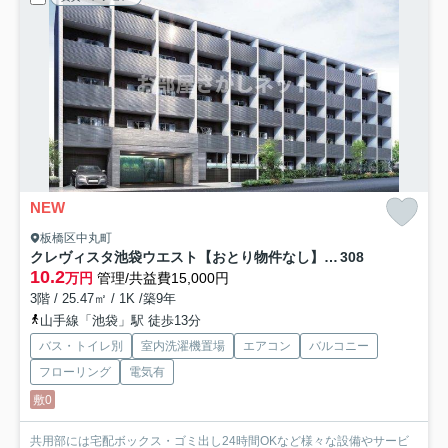
NEW
板橋区中丸町
クレヴィスタ池袋ウエスト【おとり物件なし】#学生・社会人にオススメ！初期費用分割払いOK！
308
10.2
万円
管理/共益費15,000円
3階 / 25.47㎡ / 1K /築9年
山手線「池袋」駅 徒歩13分
バス・トイレ別
室内洗濯機置場
エアコン
バルコニー
フローリング
電気有
敷0
共用部には宅配ボックス・ゴミ出し24時間OKなど様々な設備やサービ