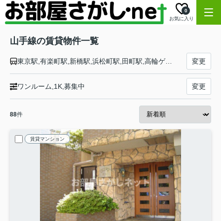
0
お気に入り
山手線の賃貸物件一覧
東京駅,有楽町駅,新橋駅,浜松町駅,田町駅,高輪ゲートウェイ駅,品川駅,大崎駅,五反田駅,目黒駅,恵比寿駅,渋谷駅,原宿駅,代々木駅,新宿駅,新大久保駅,高田馬場駅,目白駅,池袋駅,大塚駅,巣鴨駅,駒込駅,田端駅,西日暮里駅,日暮里駅,鶯谷駅,上野駅,御徒町駅,秋葉原駅,神田駅
変更
ワンルーム,1K,募集中
変更
88
件
賃貸マンション