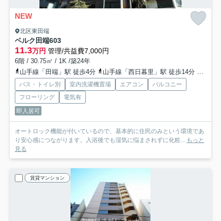
NEW
北区東田端
ベルク田端
603
11.3
万円
管理/共益費7,000円
6階 / 30.75㎡ / 1K /築24年
山手線「田端」駅 徒歩4分
山手線「西日暮里」駅 徒歩14分
山手線
バス・トイレ別
室内洗濯機置場
エアコン
バルコニー
フローリング
電気有
即入居可
オートロック機能が付いているので、基本的に住民のみという環境であ
り安心感につながります。入浴後でも湿気に悩まされずに化粧...
もっと
見る
賃貸マンション