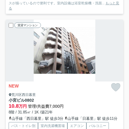
スが揃っているので便利です。室内設備は浴室乾燥機・洗面...
もっと見
る
賃貸マンション
NEW
荒川区西日暮里
小宮ビル
0802
10.8
万円
管理/共益費7,000円
8階 / 31.85㎡ / 1K /築21年
山手線「西日暮里」駅 徒歩3分
山手線「日暮里」駅 徒歩11分
バス・トイレ別
室内洗濯機置場
エアコン
バルコニー