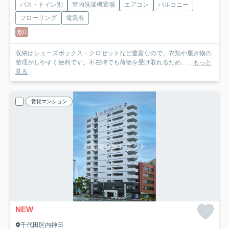
バス・トイレ別
室内洗濯機置場
エアコン
バルコニー
フローリング
電気有
敷0
収納はシューズボックス・クロゼットなど豊富なので、衣類や履き物の
整理がしやすく便利です。不在時でも荷物を受け取れるため、...
もっと
見る
賃貸マンション
NEW
千代田区内神田