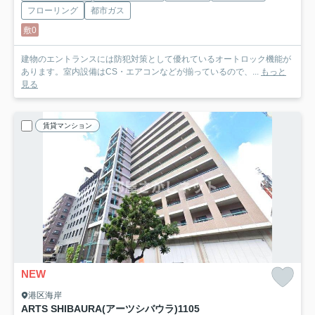
フローリング
都市ガス
敷0
建物のエントランスには防犯対策として優れているオートロック機能が
あります。室内設備はCS・エアコンなどが揃っているので、...
もっと
見る
賃貸マンション
NEW
港区海岸
ARTS SHIBAURA(アーツシバウラ)
1105