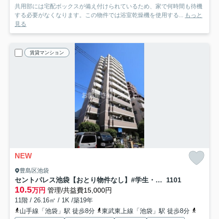
共用部には宅配ボックスが備え付けられているため、家で何時間も待機
する必要がなくなります。この物件では浴室乾燥機を使用する...
もっと
見る
賃貸マンション
NEW
豊島区池袋
セントパレス池袋【おとり物件なし】#学生・社会人にオススメ！初期費用分割払いOK！
1101
10.5
万円
管理/共益費15,000円
11階 / 26.16㎡ / 1K /築19年
山手線「池袋」駅 徒歩8分
東武東上線「池袋」駅 徒歩8分
丸ノ内