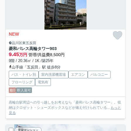
NEW
品川区東五反田
菱和パレス高輪タワー
903
9.45
万円
管理/共益費8,500円
9階 / 20.36㎡ / 1K /築25年
山手線「五反田」駅 徒歩8分
バス・トイレ別
室内洗濯機置場
エアコン
バルコニー
フローリング
電気有
敷0
即入居可
高輪台駅周辺への引っ越しをお考えなら「菱和パレス高輪タワー」。収
納はクロゼット・シューズボックスなどが備え付けられている...
もっと
見る
賃貸マンション