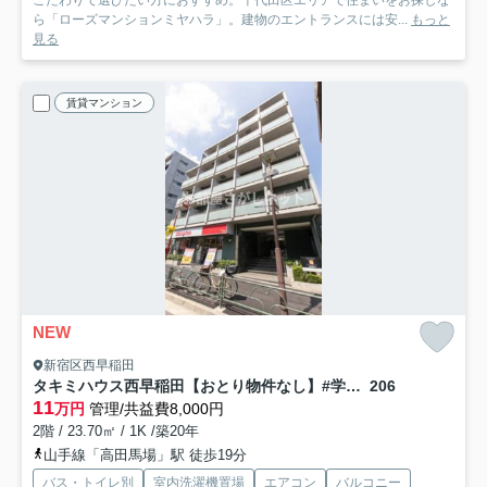
こだわりで選びたい方におすすめ。千代田区エリアで住まいをお探しな
ら「ローズマンションミヤハラ」。建物のエントランスには安...
もっと
見る
賃貸マンション
NEW
新宿区西早稲田
タキミハウス西早稲田【おとり物件なし】#学生・社会人にオススメ！初期費用分割払いOK！
206
11
万円
管理/共益費8,000円
2階 / 23.70㎡ / 1K /築20年
山手線「高田馬場」駅 徒歩19分
バス・トイレ別
室内洗濯機置場
エアコン
バルコニー