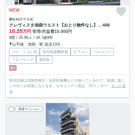
NEW
板橋区中丸町
クレヴィスタ池袋ウエスト【おとり物件なし】#学生・社会人にオススメ！初期費用分割払いOK！
408
10.25
万円
管理/共益費15,000円
4階 / 25.95㎡ / 1K /築9年
山手線「池袋」駅 徒歩13分
バス・トイレ別
室内洗濯機置場
エアコン
バルコニー
フローリング
電気有
敷0
室内設備は洗面所独立・浴室乾燥機などが揃っているので、快適に過ご
しやすいお部屋になります。セキュリティ面は、TVインター...
もっと見
る
賃貸マンション