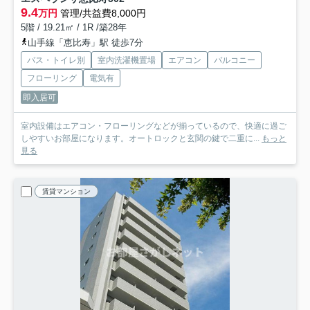
9.4
万円
管理/共益費8,000円
5階 / 19.21㎡ / 1R /築28年
山手線「恵比寿」駅 徒歩7分
バス・トイレ別
室内洗濯機置場
エアコン
バルコニー
フローリング
電気有
即入居可
室内設備はエアコン・フローリングなどが揃っているので、快適に過ご
しやすいお部屋になります。オートロックと玄関の鍵で二重に...
もっと
見る
賃貸マンション