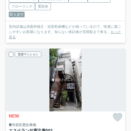
フローリング
電気有
即入居可
室内設備は洗面所独立・浴室乾燥機などが揃っているので、快適に過ご
しやすいお部屋になります。知らない来訪者が玄関前まで来る...
もっと
見る
賃貸マンション
NEW
渋谷区恵比寿南
エスペランサ恵比寿
502