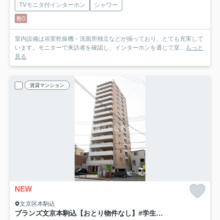
TVモニタ付インターホン
シャワー
敷0
室内設備は浴室乾燥機・洗面所独立などが揃っており、とても充実して
います。モニターで来訪者を確認し、インターホンを通じて室...
もっと
見る
賃貸マンション
NEW
文京区本駒込
ブランズ文京本駒込【おとり物件なし】#学生・社会人にオススメ！初期費用分割払いOK！