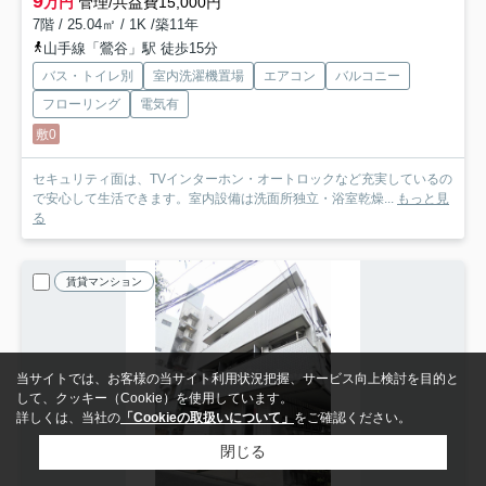
9
万円
管理/共益費15,000円
7階 / 25.04㎡ / 1K /築11年
山手線「鶯谷」駅 徒歩15分
バス・トイレ別
室内洗濯機置場
エアコン
バルコニー
フローリング
電気有
敷0
セキュリティ面は、TVインターホン・オートロックなど充実しているの
で安心して生活できます。室内設備は洗面所独立・浴室乾燥...
もっと見
る
賃貸マンション
当サイトでは、お客様の当サイト利用状況把握、サービス向上検討を目的と
して、クッキー（Cookie）を使用しています。
詳しくは、当社の
「Cookieの取扱いについて」
をご確認ください。
閉じる