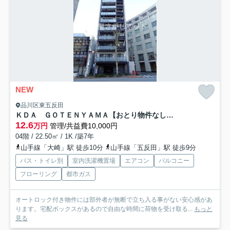
NEW
品川区東五反田
ＫＤＡ ＧＯＴＥＮＹＡＭＡ【おとり物件なし】#学生・社会人にオススメ！初期費用分割払いOK！
12.6
万円
管理/共益費10,000円
04階 / 22.50㎡ / 1K /築7年
山手線「大崎」駅 徒歩10分
山手線「五反田」駅 徒歩9分
バス・トイレ別
室内洗濯機置場
エアコン
バルコニー
フローリング
都市ガス
オートロック付き物件には部外者が無断で立ち入る事がない安心感があ
ります。宅配ボックスがあるので自由な時間に荷物を受け取る...
もっと
見る