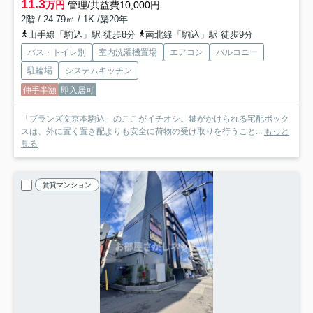
11.3
万円
管理/共益費10,000円
2階 / 24.79㎡ / 1K /築20年
山手線「駒込」駅 徒歩8分
南北線「駒込」駅 徒歩9分
バス・トイレ別
室内洗濯機置場
エアコン
バルコニー
駐輪場
システムキッチン
仲手半額
即入居可
「ブランズ文京本駒込」のここがイチオシ。鍵がかけられる宅配ボック
スは、外に置く置き配よりも安全に荷物の受け取りを行うこと...
もっと
見る
賃貸マンション