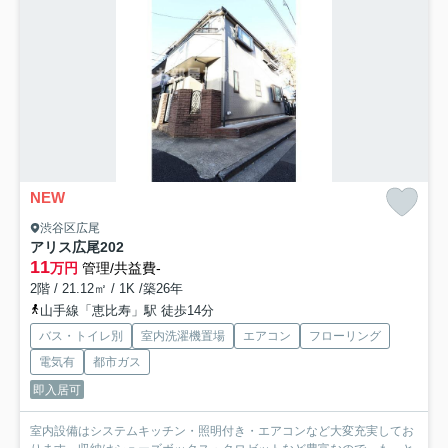
NEW
渋谷区広尾
アリス広尾
202
11
万円
管理/共益費-
2階 / 21.12㎡ / 1K /築26年
山手線「恵比寿」駅 徒歩14分
バス・トイレ別
室内洗濯機置場
エアコン
フローリング
電気有
都市ガス
即入居可
室内設備はシステムキッチン・照明付き・エアコンなど大変充実してお