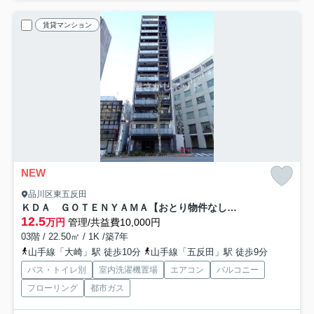
賃貸マンション
NEW
品川区東五反田
ＫＤＡ ＧＯＴＥＮＹＡＭＡ【おとり物件なし】#学生・社会人にオススメ！初期費用分割払いOK！
12.5
万円
管理/共益費10,000円
03階 / 22.50㎡ / 1K /築7年
山手線「大崎」駅 徒歩10分
山手線「五反田」駅 徒歩9分
バス・トイレ別
室内洗濯機置場
エアコン
バルコニー
フローリング
都市ガス