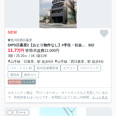
NEW
荒川区西日暮里
DIPS日暮里2【おとり物件なし】#学生・社会人にオススメ！初期費用分割払いOK！
302
11.7
万円
管理/共益費12,000円
3階 / 25.20㎡ / 1K /築11年
山手線「日暮里」駅 徒歩6分
山手線「西日暮里」駅 徒歩6分
バス・トイレ別
室内洗濯機置場
エアコン
フローリング
電気有
都市ガス
仲手半額
ペット可
セキュリティ面は、TVインターホン・オートロックなど充実しているの
で、防犯対策もばっちりです。共用部にはゴミ出し24時間...
もっと見る
アパート