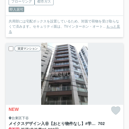
フローリング
都市ガス
即入居可
共用部には宅配ボックスを設置しているため、対面で荷物を受け取らな
くて済みます。セキュリティ面は、TVインターホン・オート...
もっと見
る
賃貸マンション
NEW
台東区下谷
メイクスデザイン入谷【おとり物件なし】#学生・社会人にオススメ！初期費用分割払いOK！
702