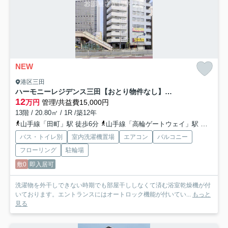
NEW
港区三田
ハーモニーレジデンス三田【おとり物件なし】#学生・社会人にオススメ！初期費用分割払いOK！
12
万円
管理/共益費15,000円
13階 / 20.80㎡ / 1R /築12年
山手線「田町」駅 徒歩6分
山手線「高輪ゲートウェイ」駅 徒歩15分
バス・トイレ別
室内洗濯機置場
エアコン
バルコニー
フローリング
駐輪場
敷0
即入居可
洗濯物を外干しできない時期でも部屋干ししなくて済む浴室乾燥機が付
いております。エントランスにはオートロック機能が付いてい...
もっと
見る