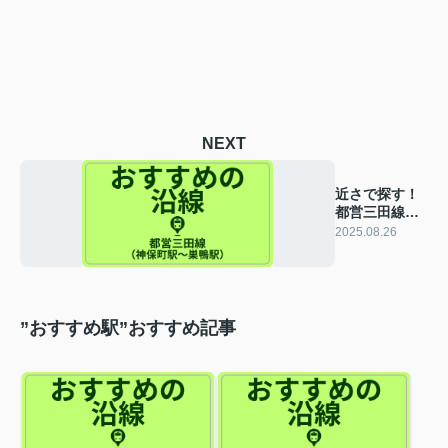
NEXT
近さで探す！
都営三田線
（神保町駅～
2025.08.26
巣鴨駅）
”おすすめ駅”おすすめ記事