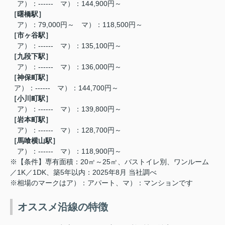
ア）：------ マ）：144,900円～
［曙橋
駅
］
ア）：79,000円～ マ）：118,500円～
［
市ヶ谷駅
］
ア）：------ マ）：135,100円～
［
九段下駅
］
ア）：------ マ）：136,000円～
［
神保町駅
］
ア）：------ マ）：144,700円～
［
小川町駅
］
ア）：------ マ）：139,800円～
［
岩本町駅
］
ア）：------ マ）：128,700円～
［
馬喰横山駅
］
ア）：------ マ）：118,900円～
※【条件】専有面積：20㎡～25㎡、バストイレ別、ワンルーム
／1K／1DK、築5年以内：2025年8月 当社調べ
※相場のマークはア）：アパート、マ）：マンションです
オススメ沿線の特徴