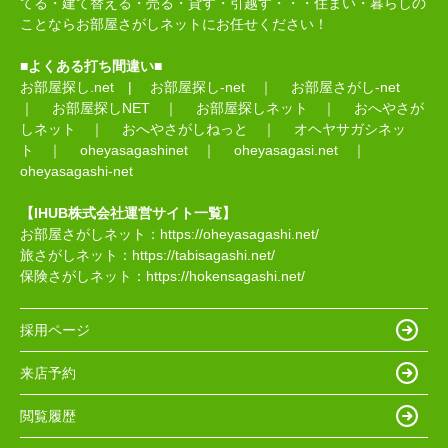
てる・建て替える・売る・貸す・引越す・・・住まい・暮らしの
ことならお部屋さがしネットにお任せください！
■よくある打ち間違い■
お部屋探し.net
|
お部屋探し-net
｜
お部屋さがし-net
｜
お部屋探しNET
｜
お部屋探しネット
｜
おへやさが
しネット
｜
おへやさがしねっと
｜
オヘヤサガシネッ
ト
｜
oheyasagashinet
｜
oheyasagasi.net
｜
oheyasagashi-net
【IHUB株式会社運営サイト一覧】
お部屋さがしネット：
https://oheyasagashi.net/
旅さがしネット：
https://tabisagashi.net/
保険さがしネット：
https://hokensagashi.net/
採用ページ
来店予約
閲覧履歴