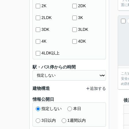
置に
2K
2DK
2LDK
3K
3DK
3LDK
4K
4DK
4LDK以上
駅・バス停からの時間
こだ
安全
め防
建物構造
追加する
情報公開日
後
指定しない
本日
3日以内
1週間以内