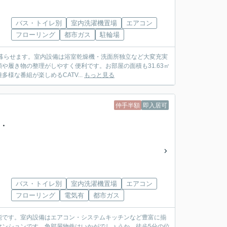
バス・トイレ別
室内洗濯機置場
エアコン
フローリング
都市ガス
駐輪場
暮らせます。室内設備は浴室乾燥機・洗面所独立など大変充実
履き物の整理がしやすく便利です。お部屋の面積も31.63㎡
様な番組が楽しめるCATV...
もっと見る
仲手半額
即入居可
生・
バス・トイレ別
室内洗濯機置場
エアコン
フローリング
電気有
都市ガス
能です。室内設備はエアコン・システムキッチンなど豊富に揃
マンションです。角部屋物件はいかがでしょうか。徒歩5分の位