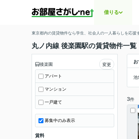
借りる
東京都内の賃貸物件なら学生、社会人の一人暮らしを応援する
丸ノ内線 後楽園駅の賃貸物件一覧
お
後楽園
変更
アパート
池
マンション
3
件
一戸建て
募集中のみ表示
賃料