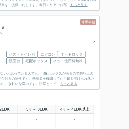
屋をご提供いたします。春日エリアでお部...
もっと見る
仲手半額
】#
い
バス・トイレ別
エアコン
オートロック
洗面台
宅配ボックス
ネット使用料無料
しくないと思っている人でも、宅配ボックスがあるので防犯上の
粧台付きの物件です。来訪者を確認してから鍵を開けられるた
、きれいな室内です。浴室とトイ...
もっと見る
2LDK
3K ～ 3LDK
4K ～ 4LDK以上
-
-