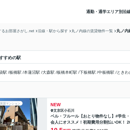
通勤・通学エリア別沿
丸ノ内
お部屋さがし.net
沿線・駅から探す
丸ノ内線の賃貸物件一覧
すすめの駅
袋駅
/
板橋駅
/
本蓮沼駅
/
大森駅
/
板橋本町駅
/
下板橋駅
/
中板橋駅
/
ときわ
賃貸マンション
NEW
文京区
小石川
ベル・フルール【おとり物件なし】#学生
会人にオススメ！初期費用分割払いOK！ 2