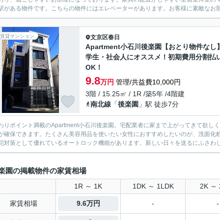
駅がある物件です。こちらの物件にはエレベーターがあります。お客様に素敵なお部
賃貸マンション
文京区
春日
Apartment小石川後楽園【おとり物件なし
学生・社会人にオススメ！初期費用分割払
OK！
9.8
万円
管理/共益費10,000円
3階 / 15.25㎡ / 1R /築5年 /4階建
南北線
「
後楽園
」駅 徒歩7分
わりポイント満載のApartment小石川後楽園。宅配業者に家まで上がってきて欲
が確保できます。たくさん美容用品を使いたい女性におすすめしたいのが、洗面化
犯対策として優れているオートロック機能があります。新しい日々を送るにふさわしい
楽園の掲載物件の家賃相場
1R ～ 1K
1DK ～ 1LDK
2K ～ 
家賃相場
9.6万円
-
-