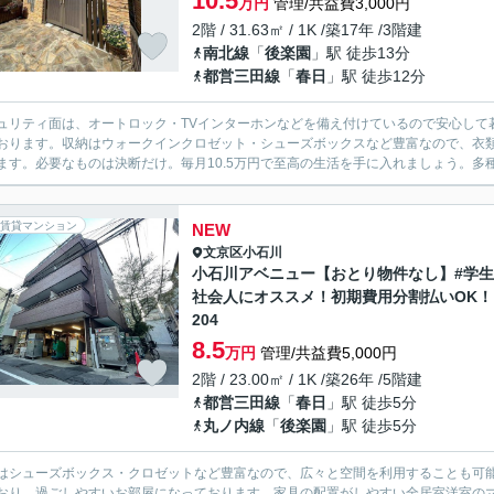
10.5
万円
管理/共益費3,000円
2階 / 31.63㎡ / 1K /築17年 /3階建
南北線
「
後楽園
」駅 徒歩13分
都営三田線
「
春日
」駅 徒歩12分
ュリティ面は、オートロック・TVインターホンなどを備え付けているので安心して
おります。収納はウォークインクロゼット・シューズボックスなど豊富なので、衣類や
ます。必要なものは決断だけ。毎月10.5万円で至高の生活を手に入れましょう。多種多
賃貸マンション
NEW
文京区
小石川
小石川アベニュー【おとり物件なし】#学
社会人にオススメ！初期費用分割払いOK！
204
8.5
万円
管理/共益費5,000円
2階 / 23.00㎡ / 1K /築26年 /5階建
都営三田線
「
春日
」駅 徒歩5分
丸ノ内線
「
後楽園
」駅 徒歩5分
はシューズボックス・クロゼットなど豊富なので、広々と空間を利用することも可
おり、過ごしやすいお部屋になっております。家具の配置がしやすい全居室洋室の