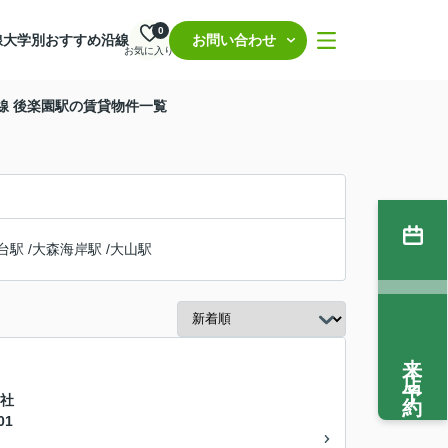
0
線
大学別おすすめ沿線
お問い合わせ
お気に入り
線 後楽園駅の賃貸物件一覧
台駅
/
大森海岸駅
/
大山駅
来店予約
・社
01