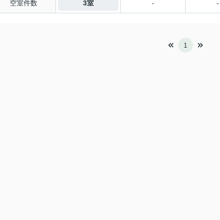
空室件数
3室
-
-
1