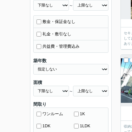
～
敷金・保証金なし
セキ
礼金・敷引なし
して
あり
共益費・管理費込み
築年数
面積
～
間取り
ワンルーム
1K
1DK
1LDK
収納
って