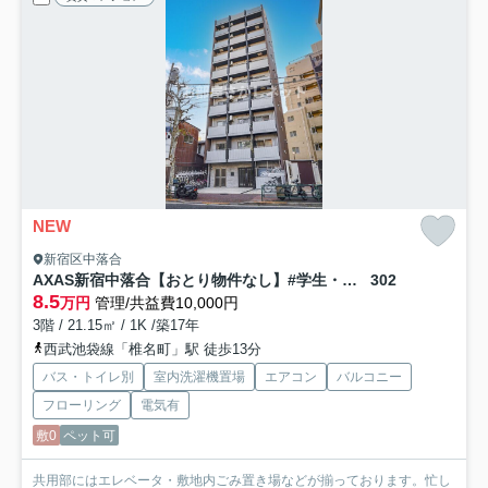
NEW
新宿区中落合
AXAS新宿中落合【おとり物件なし】#学生・社会人にオススメ！初期費用分割払いOK！
302
8.5
万円
管理/共益費10,000円
3階 / 21.15㎡ / 1K /築17年
西武池袋線「椎名町」駅 徒歩13分
バス・トイレ別
室内洗濯機置場
エアコン
バルコニー
フローリング
電気有
敷0
ペット可
共用部にはエレベータ・敷地内ごみ置き場などが揃っております。忙し