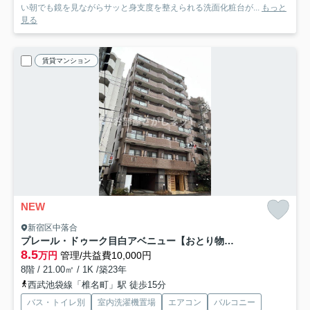
い朝でも鏡を見ながらサッと身支度を整えられる洗面化粧台が...
もっと
見る
賃貸マンション
NEW
新宿区中落合
プレール・ドゥーク目白アベニュー【おとり物件なし】#学生・社会人にオススメ！
8.5
万円
管理/共益費10,000円
8階 / 21.00㎡ / 1K /築23年
西武池袋線「椎名町」駅 徒歩15分
バス・トイレ別
室内洗濯機置場
エアコン
バルコニー