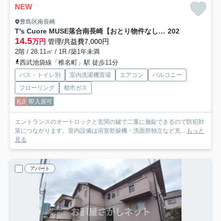
NEW
豊島区南長崎
T's Cuore MUSE落合南長崎【おとり物件なし】#学生・社会人にオススメ！
202
14.5
万円
管理/共益費7,000円
2階 / 28.11㎡ / 1R /築1年未満
西武池袋線「椎名町」駅 徒歩11分
バス・トイレ別
室内洗濯機置場
エアコン
バルコニー
フローリング
都市ガス
礼0
即入居可
エントランスのオートロックと玄関の鍵で二重に施錠できるので防犯対
策につながります。室内設備は浴室乾燥機・洗面所独立など充...
もっと
見る
アパート