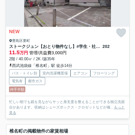
NEW
豊島区要町
ストークジュン【おとり物件なし】#学生・社会人にオススメ！初期費用分割払いOK！
202
11.5
万円
管理/共益費3,000円
2階 / 40.00㎡ / 2K /築35年
西武池袋線「椎名町」駅 徒歩14分
バス・トイレ別
室内洗濯機置場
エアコン
フローリング
電気有
都市ガス
仲手半額
忙しい朝でも鏡を見ながらサッと身支度を整えることができる独立洗面
台があります。収納はシューズボックス・クロゼットなどが備...
もっと
見る
椎名町の掲載物件の家賃相場