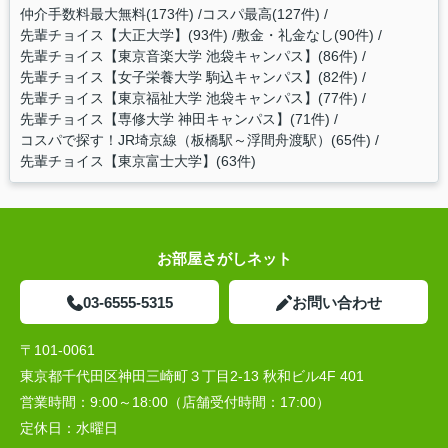
仲介手数料最大無料(173件)
コスパ最高(127件)
先輩チョイス【大正大学】(93件)
敷金・礼金なし(90件)
先輩チョイス【東京音楽大学 池袋キャンパス】(86件)
先輩チョイス【女子栄養大学 駒込キャンパス】(82件)
先輩チョイス【東京福祉大学 池袋キャンパス】(77件)
先輩チョイス【専修大学 神田キャンパス】(71件)
コスパで探す！JR埼京線（板橋駅～浮間舟渡駅）(65件)
先輩チョイス【東京富士大学】(63件)
お部屋さがしネット
03-6555-5315
お問い合わせ
〒101-0061
東京都千代田区神田三崎町３丁目2-13 秋和ビル4F 401
営業時間：
9:00～18:00（店舗受付時間：17:00）
定休日：
水曜日