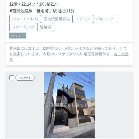
12階 / 22.14㎡ / 1K /築21年
西武池袋線「椎名町」駅 徒歩11分
バス・トイレ別
室内洗濯機置場
エアコン
バルコニー
フローリング
駐輪場
ペット可
共用部にはゴミ出し24時間OK・宅配ボックスなどが揃っており、とて
も充実しています。衣類のシワができづらい浴室乾燥機付き...
もっと見
る
アパート