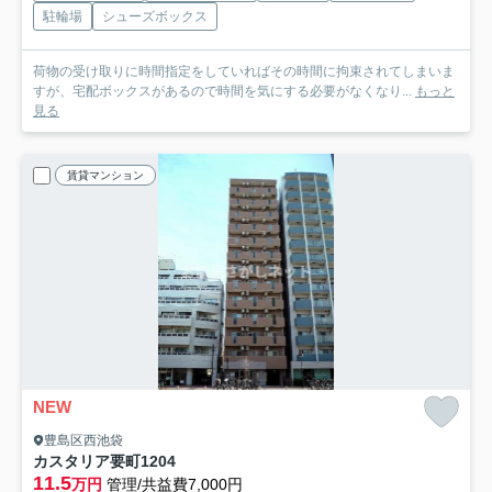
駐輪場
シューズボックス
荷物の受け取りに時間指定をしていればその時間に拘束されてしまいま
すが、宅配ボックスがあるので時間を気にする必要がなくなり...
もっと
見る
賃貸マンション
NEW
豊島区西池袋
カスタリア要町
1204
11.5
万円
管理/共益費7,000円