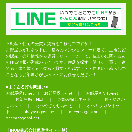
不動産・住宅の売買や賃貸をご検討中ですか？
お部屋さがしネットは、都内のマンション、一戸建て、土地など
の販売・売却情報から賃貸・リフォームまで、住まいに関するあ
らゆる情報が満載のサイトです。住居を探す・借りる・買う・建
てる・建て替える・売る・貸す・引越す・・・住まい・暮らしの
ことならお部屋さがしネットにお任せください！
■よくある打ち間違い■
お部屋探し.net
|
お部屋探し-net
｜
お部屋さがし-net
｜
お部屋探しNET
｜
お部屋探しネット
｜
おへやさが
しネット
｜
おへやさがしねっと
｜
オヘヤサガシネッ
ト
｜
oheyasagashinet
｜
oheyasagasi.net
｜
oheyasagashi-net
【IHUB株式会社運営サイト一覧】