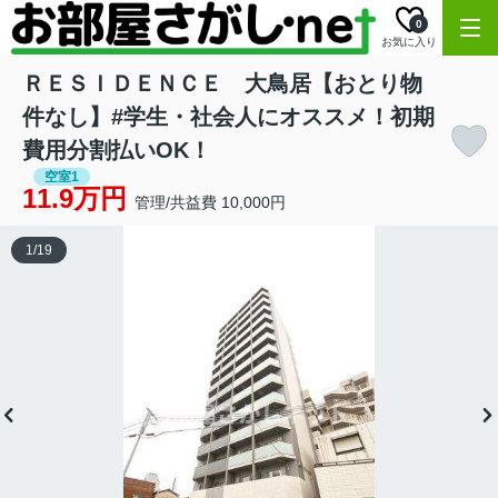
0
お気に入り
ＲＥＳＩＤＥＮＣＥ 大鳥居【おとり物
件なし】#学生・社会人にオススメ！初期
費用分割払いOK！
空室1
11.9万円
管理/共益費 10,000円
1
/
19