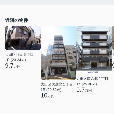
近隣の物件
大田区羽田５丁目
1R (23.24㎡)
1
9.7
万円
大田区南六郷２丁目
1K (25.36㎡)
大田区大森北１丁目
9.7
1R (20.32㎡)
万円
10
万円