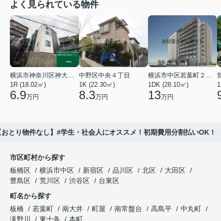
よく見られている物件
横浜市神奈川区神大寺１丁目
中野区中央４丁目
横浜市中区若葉町２丁目
1R (18.02㎡)
1K (22.30㎡)
1DK (28.10㎡)
1
6.9
8.3
13
万円
万円
万円
おとり物件なし】#学生・社会人にオススメ！初期費用分割払いOK！
市区町村から探す
板橋区
横浜市中区
新宿区
品川区
北区
大田区
豊島区
荒川区
渋谷区
台東区
町名から探す
板橋
若葉町
南大井
町屋
南常盤台
高島平
中丸町
滝野川
東十条
本町