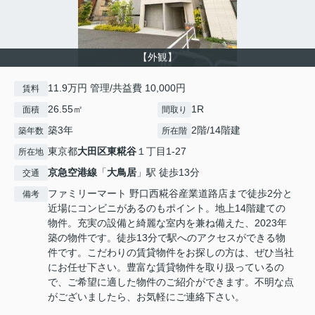
【外観】
11.9万円 管理/共益費 10,000円
賃料
26.55㎡
1R
面積
間取り
築3年
2階/14階建
築年数
所在階
東京都
大田区
東糀谷
１丁目1-27
所在地
京急空港線
「
大鳥居
」駅 徒歩13分
交通
ファミリーマート 野口西糀谷産業道路店まで徒歩2分と
備考
近場にコンビニがあるのもポイント。地上14階建ての
物件。充実の設備と綺麗な室内を兼ね備えた、2023年
築の物件です。徒歩13分で駅へのアクセスができる物
件です。こだわりの賃貸物件をお探しの方は、ぜひ当社
にお任せ下さい。豊富な賃貸物件を取り扱っているの
で、ご希望に適した物件のご紹介ができます。不明な点
がございましたら、お気軽にご連絡下さい。