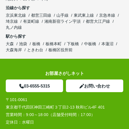
沿線から探す
京浜東北線
都営三田線
山手線
東武東上線
京急本線
埼京線
有楽町線
湘南新宿ライン宇須
都営大江戸線
丸ノ内線
駅から探す
大森
池袋
板橋
板橋本町
下板橋
中板橋
本蓮沼
大森海岸
ときわ台
板橋区役所前
お部屋さがしネット
03-6555-5315
お問い合わせ
〒101-0061
東京都千代田区神田三崎町３丁目2-13 秋和ビル4F 401
営業時間：
9:00～18:00（店舗受付時間：17:00）
定休日：
水曜日