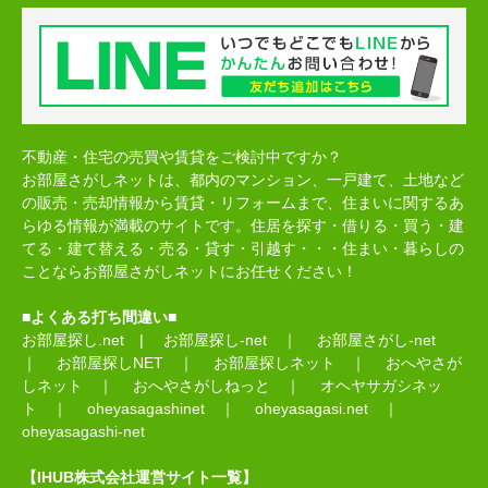
不動産・住宅の売買や賃貸をご検討中ですか？
お部屋さがしネットは、都内のマンション、一戸建て、土地など
の販売・売却情報から賃貸・リフォームまで、住まいに関するあ
らゆる情報が満載のサイトです。住居を探す・借りる・買う・建
てる・建て替える・売る・貸す・引越す・・・住まい・暮らしの
ことならお部屋さがしネットにお任せください！
■よくある打ち間違い■
お部屋探し.net
|
お部屋探し-net
｜
お部屋さがし-net
｜
お部屋探しNET
｜
お部屋探しネット
｜
おへやさが
しネット
｜
おへやさがしねっと
｜
オヘヤサガシネッ
ト
｜
oheyasagashinet
｜
oheyasagasi.net
｜
oheyasagashi-net
【IHUB株式会社運営サイト一覧】