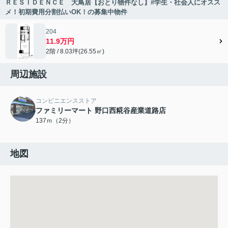
ＲＥＳＩＤＥＮＣＥ 大鳥居【おとり物件なし】#学生・社会人にオスス
メ！初期費用分割払いOK！の募集中物件
204
11.9万円
2階 / 8.03坪(26.55㎡)
周辺施設
コンビニエンスストア
ファミリーマート 野口西糀谷産業道路店
137ｍ（2分）
地図