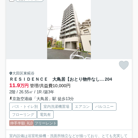
大田区東糀谷
ＲＥＳＩＤＥＮＣＥ 大鳥居【おとり物件なし】#学生・社会人にオススメ！初期費用分割払いOK！
204
11.9
万円
管理/共益費10,000円
2階 / 26.55㎡ / 1R /築3年
京急空港線「大鳥居」駅 徒歩13分
バス・トイレ別
室内洗濯機置場
エアコン
バルコニー
フローリング
電気有
仲手半額
礼0
フリーレント
室内設備は浴室乾燥機・洗面所独立などが揃っており、とても充実して