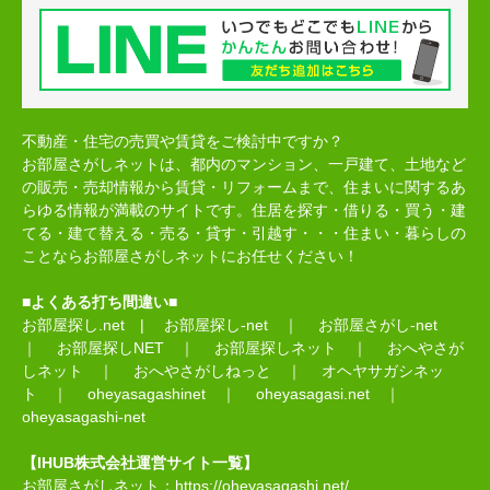
不動産・住宅の売買や賃貸をご検討中ですか？
お部屋さがしネットは、都内のマンション、一戸建て、土地など
の販売・売却情報から賃貸・リフォームまで、住まいに関するあ
らゆる情報が満載のサイトです。住居を探す・借りる・買う・建
てる・建て替える・売る・貸す・引越す・・・住まい・暮らしの
ことならお部屋さがしネットにお任せください！
■よくある打ち間違い■
お部屋探し.net
|
お部屋探し-net
｜
お部屋さがし-net
｜
お部屋探しNET
｜
お部屋探しネット
｜
おへやさが
しネット
｜
おへやさがしねっと
｜
オヘヤサガシネッ
ト
｜
oheyasagashinet
｜
oheyasagasi.net
｜
oheyasagashi-net
【IHUB株式会社運営サイト一覧】
お部屋さがしネット：
https://oheyasagashi.net/