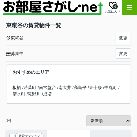
0
お気に入り
東糀谷の賃貸物件一覧
東糀谷
変更
募集中
変更
おすすめのエリア
板橋
/
若葉町
/
南常盤台
/
南大井
/
高島平
/
東十条
/
中丸町
/
清水町
/
滝野川
/
成増
1
件
賃貸マンション