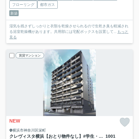
フローリング
都市ガス
新築
湿気を残さずしっかりと衣類を乾燥させられるので生乾き臭も軽減され
る浴室乾燥機があります。共用部には宅配ボックスを設置して...
もっと
見る
賃貸マンション
NEW
横浜市神奈川区栄町
クレヴィスタ横浜【おとり物件なし】#学生・社会人にオススメ！初期費用分割払いOK！
1001