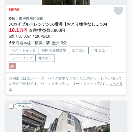
NEW
横浜市神奈川区栄町
スカイブルーレジデンス横浜【おとり物件なし】#学生・社会人にオススメ！初期費用分割払いOK！
504
10.1
万円
管理/共益費5,800円
5階 / 30.03㎡ / 1K /築10年
東海道本線「横浜」駅 徒歩13分
バス・トイレ別
室内洗濯機置場
エアコン
バルコニー
フローリング
都市ガス
敷0
共用部にはエレベータ・バイク置場など様々な設備やサービスが揃って
いるので便利です。セキュリティ面は、オートロック・TVイ...
もっと見
る
アパート