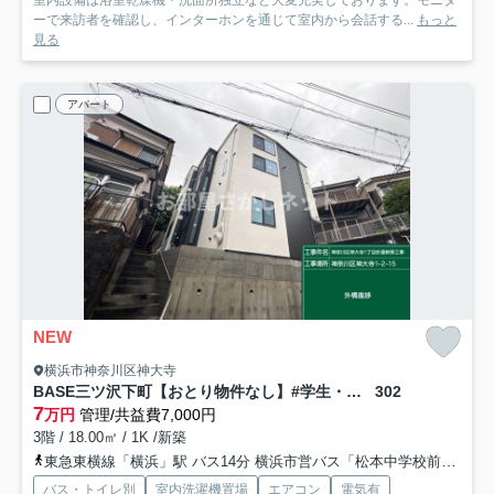
室内設備は浴室乾燥機・洗面所独立など大変充実しております。モニタ
ーで来訪者を確認し、インターホンを通じて室内から会話する...
もっと
見る
アパート
NEW
横浜市神奈川区神大寺
BASE三ツ沢下町【おとり物件なし】#学生・社会人にオススメ！初期費用分割払いOK！
302
7
万円
管理/共益費7,000円
3階 / 18.00㎡ / 1K /新築
東急東横線「横浜」駅 バス14分 横浜市営バス「松本中学校前」 停歩2分
バス・トイレ別
室内洗濯機置場
エアコン
電気有