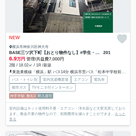
NEW
横浜市神奈川区神大寺
BASE三ツ沢下町【おとり物件なし】#学生・社会人にオススメ！初期費用分割払いOK！
201
6.9
万円
管理/共益費7,000円
2階 / 18.02㎡ / 1R /新築
東急東横線「横浜」駅 バス14分 横浜市営バス「松本中学校前」 停歩2分
バス・トイレ別
室内洗濯機置場
エアコン
電気有
都市ガス
TVモニタ付インターホン
仲手半額
敷礼0
即入居可
室内設備はネット使用料不要・エアコン・浄水器など大変充実しており
ます。敷金不要の物件なので、初期費用を減らすことができま...
もっと
見る