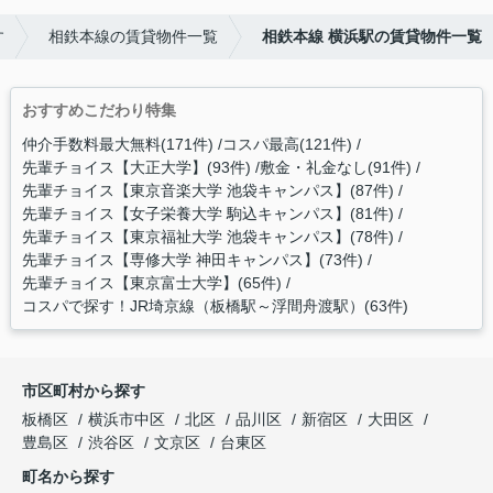
す
相鉄本線の賃貸物件一覧
相鉄本線 横浜駅の賃貸物件一覧
おすすめこだわり特集
仲介手数料最大無料(171件)
コスパ最高(121件)
先輩チョイス【大正大学】(93件)
敷金・礼金なし(91件)
先輩チョイス【東京音楽大学 池袋キャンパス】(87件)
先輩チョイス【女子栄養大学 駒込キャンパス】(81件)
先輩チョイス【東京福祉大学 池袋キャンパス】(78件)
先輩チョイス【専修大学 神田キャンパス】(73件)
先輩チョイス【東京富士大学】(65件)
コスパで探す！JR埼京線（板橋駅～浮間舟渡駅）(63件)
市区町村から探す
板橋区
横浜市中区
北区
品川区
新宿区
大田区
豊島区
渋谷区
文京区
台東区
町名から探す