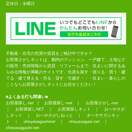
定休日：
水曜日
不動産・住宅の売買や賃貸をご検討中ですか？
お部屋さがしネットは、都内のマンション、一戸建て、土地など
の販売・売却情報から賃貸・リフォームまで、住まいに関するあ
らゆる情報が満載のサイトです。住居を探す・借りる・買う・建
てる・建て替える・売る・貸す・引越す・・・住まい・暮らしの
ことならお部屋さがしネットにお任せください！
■よくある打ち間違い■
お部屋探し.net
|
お部屋探し-net
｜
お部屋さがし-net
｜
お部屋探しNET
｜
お部屋探しネット
｜
おへやさが
しネット
｜
おへやさがしねっと
｜
オヘヤサガシネッ
ト
｜
oheyasagashinet
｜
oheyasagasi.net
｜
oheyasagashi-net