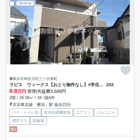
アパート
横浜市神奈川区三ツ沢東町
ラピス ウィークス【おとり物件なし】#学生・社会人にオススメ！初期費用分割払いOK！
202
8.8
万円
管理/共益費3,500円
2階 / 26.09㎡ / 1K /築6年
京浜東北線「横浜」駅 徒歩22分
バス・トイレ別
室内洗濯機置場
エアコン
バルコニー
都市ガス
駐輪場
敷0