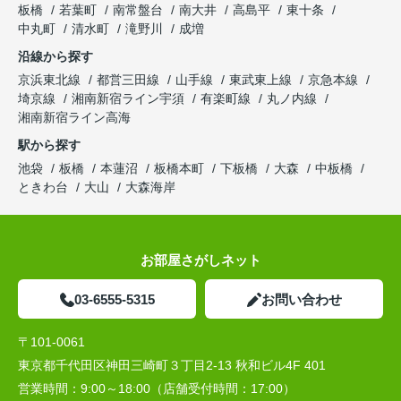
板橋
若葉町
南常盤台
南大井
高島平
東十条
中丸町
清水町
滝野川
成増
沿線から探す
京浜東北線
都営三田線
山手線
東武東上線
京急本線
埼京線
湘南新宿ライン宇須
有楽町線
丸ノ内線
湘南新宿ライン高海
駅から探す
池袋
板橋
本蓮沼
板橋本町
下板橋
大森
中板橋
ときわ台
大山
大森海岸
お部屋さがしネット
03-6555-5315
お問い合わせ
〒101-0061
東京都千代田区神田三崎町３丁目2-13 秋和ビル4F 401
営業時間：
9:00～18:00（店舗受付時間：17:00）