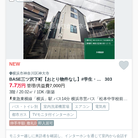
NEW
横浜市神奈川区神大寺
BASE三ツ沢下町【おとり物件なし】#学生・社会人にオススメ！初期費用分割払いOK！
303
7.7
万円
管理/共益費7,000円
3階 / 20.02㎡ / 1DK /新築
東急東横線「横浜」駅 バス14分 横浜市営バス「松本中学校前」 停歩2分
バス・トイレ別
室内洗濯機置場
エアコン
電気有
都市ガス
TVモニタ付インターホン
仲手半額
敷礼0
即入居可
モニター越しに来訪者を確認し、インターホンを通じて室内から会話す