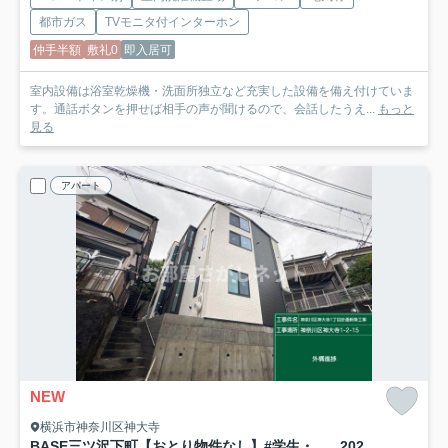
都市ガス
TVモニタ付インターホン
仲手半額
敷礼0
即入居可
室内設備は浴室乾燥機・洗面所独立など充実した設備を備え付けていま
す。通話ボタンを押せば相手の声が聞けるので、会話したうえ...
もっと
見る
アパート
NEW
横浜市神奈川区神大寺
BASE三ツ沢下町【おとり物件なし】#学生・社会人にオススメ！初期費用分割払いOK！
202