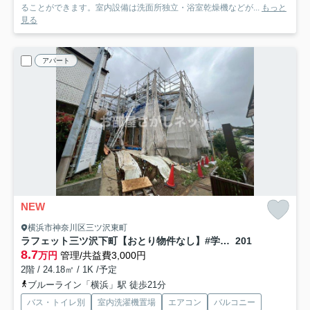
ることができます。室内設備は洗面所独立・浴室乾燥機などが...
もっと
見る
アパート
NEW
横浜市神奈川区三ツ沢東町
ラフェット三ツ沢下町【おとり物件なし】#学生・社会人にオススメ！初期費用分割払いOK！
201
8.7
万円
管理/共益費3,000円
2階 / 24.18㎡ / 1K /予定
ブルーライン「横浜」駅 徒歩21分
バス・トイレ別
室内洗濯機置場
エアコン
バルコニー