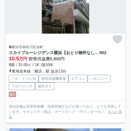
横浜市神奈川区栄町
スカイブルーレジデンス横浜【おとり物件なし】#学生・社会人にオススメ！初期費用分割払いOK！
802
10.5
万円
管理/共益費5,800円
8階 / 31.00㎡ / 1K /築10年
東海道本線「横浜」駅 徒歩13分
バス・トイレ別
室内洗濯機置場
エアコン
バルコニー
フローリング
都市ガス
敷0
室内設備は浴室乾燥機・洗面所独立などが揃っており、とても充実して
います。セキュリティ面は、オートロック・TVインターホン...
もっと見
る