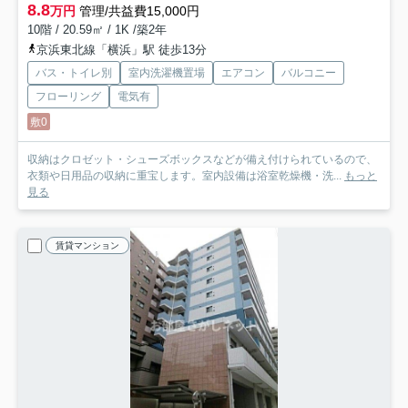
8.8
万円
管理/共益費15,000円
10階 / 20.59㎡ / 1K /築2年
京浜東北線「横浜」駅 徒歩13分
バス・トイレ別
室内洗濯機置場
エアコン
バルコニー
フローリング
電気有
敷0
収納はクロゼット・シューズボックスなどが備え付けられているので、
衣類や日用品の収納に重宝します。室内設備は浴室乾燥機・洗...
もっと
見る
賃貸マンション