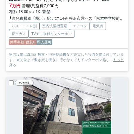
7
万円
管理/共益費7,000円
2階 / 18.00㎡ / 1K /新築
東急東横線「横浜」駅 バス14分 横浜市営バス「松本中学校前」 停歩2分
バス・トイレ別
室内洗濯機置場
エアコン
電気有
都市ガス
TVモニタ付インターホン
仲手半額
敷礼0
即入居可
室内設備は洗面所独立・浴室乾燥機など充実した設備を備え付けていま
す。玄関先まで覗き穴を覗きに行かなくてもインターホン越し...
もっと
見る
アパート