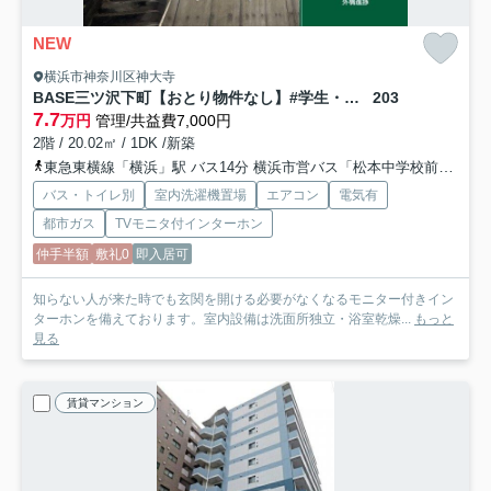
NEW
横浜市神奈川区神大寺
BASE三ツ沢下町【おとり物件なし】#学生・社会人にオススメ！初期費用分割払いOK！
203
7.7
万円
管理/共益費7,000円
2階 / 20.02㎡ / 1DK /新築
東急東横線「横浜」駅 バス14分 横浜市営バス「松本中学校前」 停歩2分
バス・トイレ別
室内洗濯機置場
エアコン
電気有
都市ガス
TVモニタ付インターホン
仲手半額
敷礼0
即入居可
知らない人が来た時でも玄関を開ける必要がなくなるモニター付きイン
ターホンを備えております。室内設備は洗面所独立・浴室乾燥...
もっと
見る
賃貸マンション