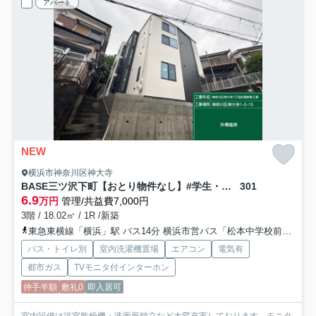
アパート
NEW
横浜市神奈川区神大寺
BASE三ツ沢下町【おとり物件なし】#学生・社会人にオススメ！初期費用分割払いOK！
301
6.9
万円
管理/共益費7,000円
3階 / 18.02㎡ / 1R /新築
東急東横線「横浜」駅 バス14分 横浜市営バス「松本中学校前」 停歩2分
バス・トイレ別
室内洗濯機置場
エアコン
電気有
都市ガス
TVモニタ付インターホン
仲手半額
敷礼0
即入居可