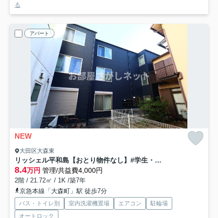
る
アパート
NEW
大田区大森東
リッシェル平和島【おとり物件なし】#学生・社会人にオススメ！初期費用分割払いOK！
8.4
万円
管理/共益費4,000円
2階 / 21.72㎡ / 1K /築7年
京急本線「大森町」駅 徒歩7分
バス・トイレ別
室内洗濯機置場
エアコン
駐輪場
オートロック