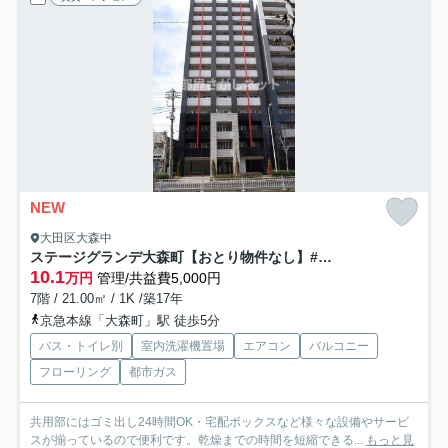
NEW
大田区大森中
ステージグランデ大森町【おとり物件なし】#学生・社会人にオススメ！初期費用分割払いOK！
10.1
万円
管理/共益費5,000円
7階 / 21.00㎡ / 1K /築17年
京急本線「大森町」駅 徒歩5分
バス・トイレ別
室内洗濯機置場
エアコン
バルコニー
フローリング
都市ガス
共用部にはゴミ出し24時間OK・宅配ボックスなど様々な設備やサービ
スが揃っているので便利です。乾燥までの時間を短縮できる...
もっと見