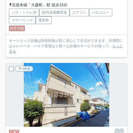
京急本線「大森町」駅 徒歩15分
バス・トイレ別
室内洗濯機置場
エアコン
バルコニー
フローリング
電気有
仲手半額
オートロック設備は防犯性能が高く安心して生活ができます。共用部に
はエレベータ・バイク置場など様々な設備やサービスが揃って...
もっと
見る
アパート
NEW