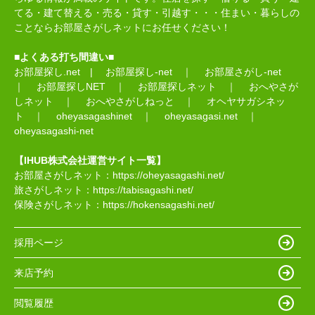
てる・建て替える・売る・貸す・引越す・・・住まい・暮らしの
ことならお部屋さがしネットにお任せください！
■よくある打ち間違い■
お部屋探し.net
|
お部屋探し-net
｜
お部屋さがし-net
｜
お部屋探しNET
｜
お部屋探しネット
｜
おへやさが
しネット
｜
おへやさがしねっと
｜
オヘヤサガシネッ
ト
｜
oheyasagashinet
｜
oheyasagasi.net
｜
oheyasagashi-net
【IHUB株式会社運営サイト一覧】
お部屋さがしネット：
https://oheyasagashi.net/
旅さがしネット：
https://tabisagashi.net/
保険さがしネット：
https://hokensagashi.net/
採用ページ
来店予約
閲覧履歴