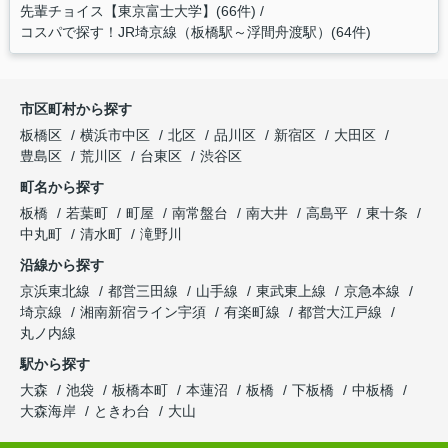
先輩チョイス【東京富士大学】(66件)
コスパで探す！JR埼京線（板橋駅～浮間舟渡駅）(64件)
市区町村から探す
板橋区
横浜市中区
北区
品川区
新宿区
大田区
豊島区
荒川区
台東区
渋谷区
町名から探す
板橋
若葉町
町屋
南常盤台
南大井
高島平
東十条
中丸町
清水町
滝野川
沿線から探す
京浜東北線
都営三田線
山手線
東武東上線
京急本線
埼京線
湘南新宿ライン宇須
有楽町線
都営大江戸線
丸ノ内線
駅から探す
大森
池袋
板橋本町
本蓮沼
板橋
下板橋
中板橋
大森海岸
ときわ台
大山