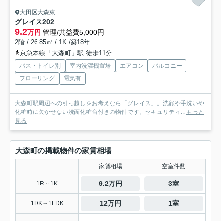
大田区大森東
グレイス
202
9.2
万円
管理/共益費5,000円
2階 / 26.85㎡ / 1K /築18年
京急本線「大森町」駅 徒歩11分
バス・トイレ別
室内洗濯機置場
エアコン
バルコニー
フローリング
電気有
大森町駅周辺への引っ越しをお考えなら「グレイス」。洗顔や手洗いや
化粧時に欠かせない洗面化粧台付きの物件です。セキュリティ...
もっと
見る
大森町の掲載物件の家賃相場
家賃相場
空室件数
9.2万円
3室
1R～1K
12万円
1室
1DK～1LDK