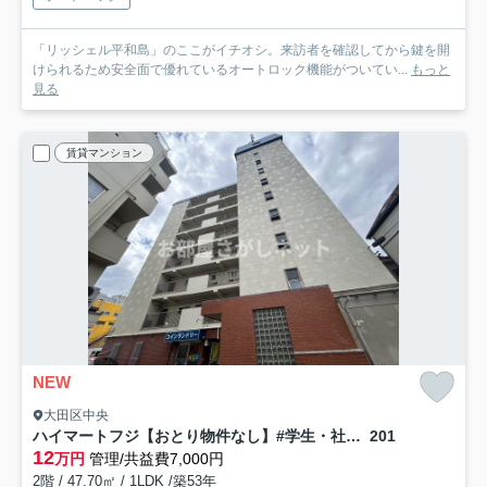
「リッシェル平和島」のここがイチオシ。来訪者を確認してから鍵を開
けられるため安全面で優れているオートロック機能がついてい...
もっと
見る
賃貸マンション
NEW
大田区中央
ハイマートフジ【おとり物件なし】#学生・社会人にオススメ！初期費用分割払いOK！
201
12
万円
管理/共益費7,000円
2階 / 47.70㎡ / 1LDK /築53年