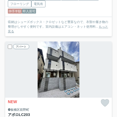
フローリング
電気有
仲手半額
即入居可
収納はシューズボックス・クロゼットなど豊富なので、衣類や履き物の
整理がしやすく便利です。室内設備はエアコン・ネット使用料...
もっと
見る
アパート
NEW
板橋区前野町
アポロLC
203