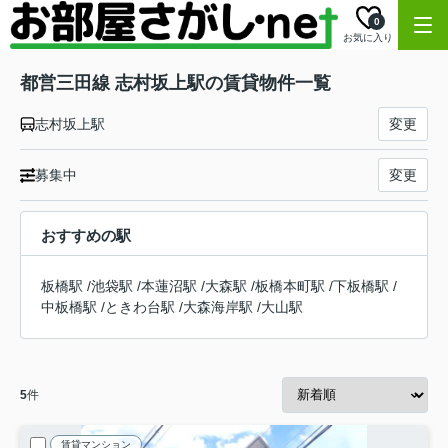
0
お気に入り
都営三田線 志村坂上駅の賃貸物件一覧
志村坂上駅
変更
募集中
変更
おすすめの駅
板橋駅
/
池袋駅
/
本蓮沼駅
/
大森駅
/
板橋本町駅
/
下板橋駅
/
中板橋駅
/
ときわ台駅
/
大森海岸駅
/
大山駅
5
件
賃貸マンション