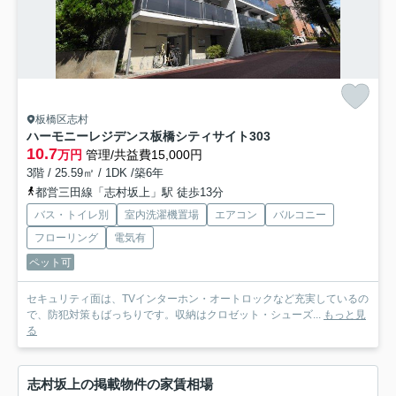
板橋区志村
ハーモニーレジデンス板橋シティサイト
303
10.7
万円
管理/共益費15,000円
3階 / 25.59㎡ / 1DK /築6年
都営三田線「志村坂上」駅 徒歩13分
バス・トイレ別
室内洗濯機置場
エアコン
バルコニー
フローリング
電気有
ペット可
セキュリティ面は、TVインターホン・オートロックなど充実しているの
で、防犯対策もばっちりです。収納はクロゼット・シューズ...
もっと見
る
志村坂上の掲載物件の家賃相場