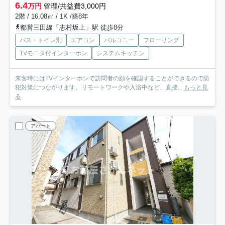
6.4
万円
管理/共益費3,000円
2階 / 16.08㎡ / 1K /築8年
都営三田線「志村坂上」駅 徒歩8分
バス・トイレ別
エアコン
バルコニー
フローリング
TVモニタ付インターホン
システムキッチン
来客時にはTVインターホンで訪問者の顔を確認することができるので防
犯対策につながります。リモートワークや入浴中など、直接...
もっと見
る
アパート