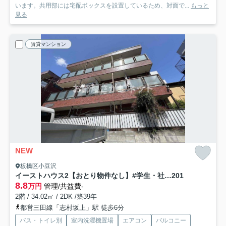
います。共用部には宅配ボックスを設置しているため、対面で...
もっと
見る
賃貸マンション
NEW
板橋区小豆沢
イーストハウス2【おとり物件なし】#学生・社会人にオススメ！初期費用分割払いOK！
201
8.8
万円
管理/共益費-
2階 / 34.02㎡ / 2DK /築39年
都営三田線「志村坂上」駅 徒歩6分
バス・トイレ別
室内洗濯機置場
エアコン
バルコニー