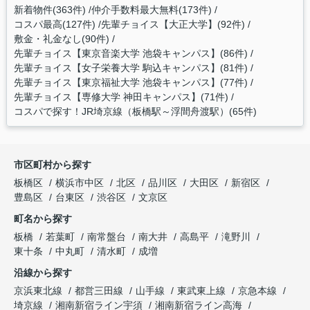
新着物件(363件)
仲介手数料最大無料(173件)
コスパ最高(127件)
先輩チョイス【大正大学】(92件)
敷金・礼金なし(90件)
先輩チョイス【東京音楽大学 池袋キャンパス】(86件)
先輩チョイス【女子栄養大学 駒込キャンパス】(81件)
先輩チョイス【東京福祉大学 池袋キャンパス】(77件)
先輩チョイス【専修大学 神田キャンパス】(71件)
コスパで探す！JR埼京線（板橋駅～浮間舟渡駅）(65件)
市区町村から探す
板橋区
横浜市中区
北区
品川区
大田区
新宿区
豊島区
台東区
渋谷区
文京区
町名から探す
板橋
若葉町
南常盤台
南大井
高島平
滝野川
東十条
中丸町
清水町
成増
沿線から探す
京浜東北線
都営三田線
山手線
東武東上線
京急本線
埼京線
湘南新宿ライン宇須
湘南新宿ライン高海