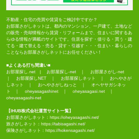
不動産・住宅の売買や賃貸をご検討中ですか？
お部屋さがしネットは、都内のマンション、一戸建て、土地など
の販売・売却情報から賃貸・リフォームまで、住まいに関するあ
らゆる情報が満載のサイトです。住居を探す・借りる・買う・建
てる・建て替える・売る・貸す・引越す・・・住まい・暮らしの
ことならお部屋さがしネットにお任せください！
■よくある打ち間違い■
お部屋探し.net
|
お部屋探し-net
｜
お部屋さがし-net
｜
お部屋探しNET
｜
お部屋探しネット
｜
おへやさが
しネット
｜
おへやさがしねっと
｜
オヘヤサガシネッ
ト
｜
oheyasagashinet
｜
oheyasagasi.net
｜
oheyasagashi-net
【IHUB株式会社運営サイト一覧】
お部屋さがしネット：
https://oheyasagashi.net/
旅さがしネット：
https://tabisagashi.net/
保険さがしネット：
https://hokensagashi.net/