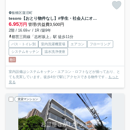
板橋区蓮沼町
tesoro【おとり物件なし】#学生・社会人にオススメ！初期費用分割払いOK！
6.95
万円
管理/共益費3,500円
2階 / 16.69㎡ / 1R /築9年
都営三田線「志村坂上」駅 徒歩11分
バス・トイレ別
室内洗濯機置場
エアコン
フローリング
システムキッチン
温水洗浄便座
敷0
室内設備はシステムキッチン・エアコン・ロフトなどが揃っており、と
ても充実しています。徒歩4分で駅にアクセスできる物件です...
もっと
見る
賃貸マンション