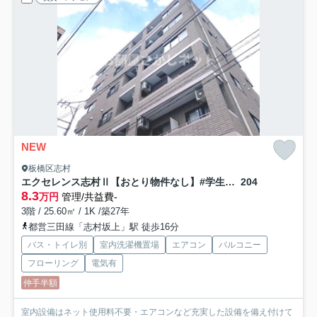
NEW
板橋区志村
エクセレンス志村Ⅱ【おとり物件なし】#学生・社会人にオススメ！初期費用分割払いOK！
204
8.3
万円
管理/共益費-
3階 / 25.60㎡ / 1K /築27年
都営三田線「志村坂上」駅 徒歩16分
バス・トイレ別
室内洗濯機置場
エアコン
バルコニー
フローリング
電気有
仲手半額
室内設備はネット使用料不要・エアコンなど充実した設備を備え付けて