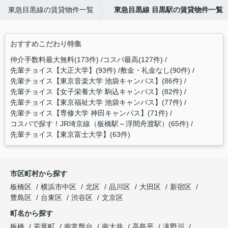
東急目黒線の賃貸物件一覧
東急目黒線 目黒駅の賃貸物件一覧
おすすめこだわり特集
仲介手数料最大無料(173件)
コスパ最高(127件)
先輩チョイス【大正大学】(93件)
敷金・礼金なし(90件)
先輩チョイス【東京音楽大学 池袋キャンパス】(86件)
先輩チョイス【女子栄養大学 駒込キャンパス】(82件)
先輩チョイス【東京福祉大学 池袋キャンパス】(77件)
先輩チョイス【専修大学 神田キャンパス】(71件)
コスパで探す！JR埼京線（板橋駅～浮間舟渡駅）(65件)
先輩チョイス【東京富士大学】(63件)
市区町村から探す
板橋区
横浜市中区
北区
品川区
大田区
新宿区
豊島区
台東区
渋谷区
文京区
町名から探す
板橋
若葉町
南常盤台
南大井
高島平
滝野川