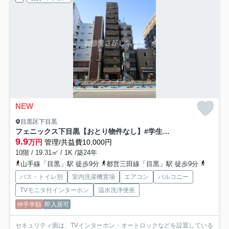
NEW
目黒区下目黒
フェニックス下目黒【おとり物件なし】#学生・社会人にオススメ！初期費用分割払いOK！
9.9
万円
管理/共益費10,000円
10階 / 19.31㎡ / 1K /築24年
山手線「目黒」駅 徒歩9分
都営三田線「目黒」駅 徒歩9分
南北線
バス・トイレ別
室内洗濯機置場
エアコン
バルコニー
TVモニタ付インターホン
温水洗浄便座
仲手半額
即入居可
セキュリティ面は、TVインターホン・オートロックなどを設置している