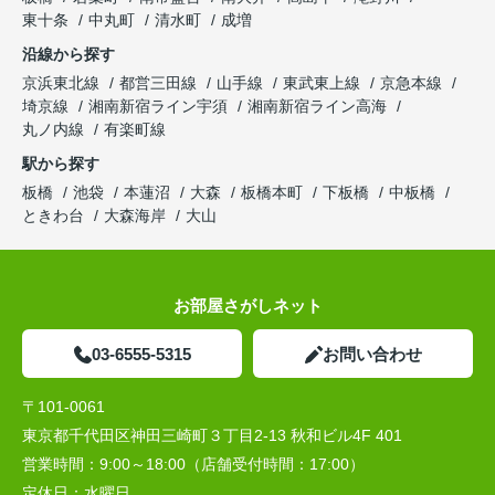
東十条
中丸町
清水町
成増
沿線から探す
京浜東北線
都営三田線
山手線
東武東上線
京急本線
埼京線
湘南新宿ライン宇須
湘南新宿ライン高海
丸ノ内線
有楽町線
駅から探す
板橋
池袋
本蓮沼
大森
板橋本町
下板橋
中板橋
ときわ台
大森海岸
大山
お部屋さがしネット
03-6555-5315
お問い合わせ
〒101-0061
東京都千代田区神田三崎町３丁目2-13 秋和ビル4F 401
営業時間：
9:00～18:00（店舗受付時間：17:00）
定休日：
水曜日