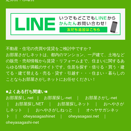
不動産・住宅の売買や賃貸をご検討中ですか？
お部屋さがしネットは、都内のマンション、一戸建て、土地など
の販売・売却情報から賃貸・リフォームまで、住まいに関するあ
らゆる情報が満載のサイトです。住居を探す・借りる・買う・建
てる・建て替える・売る・貸す・引越す・・・住まい・暮らしの
ことならお部屋さがしネットにお任せください！
■よくある打ち間違い■
お部屋探し.net
|
お部屋探し-net
｜
お部屋さがし-net
｜
お部屋探しNET
｜
お部屋探しネット
｜
おへやさが
しネット
｜
おへやさがしねっと
｜
オヘヤサガシネッ
ト
｜
oheyasagashinet
｜
oheyasagasi.net
｜
oheyasagashi-net