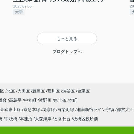
2025.09.05
20
大学
もっと見る
ブログトップへ
区
北区
大田区
豊島区
荒川区
渋谷区
台東区
盤台
高島平
中丸町
滝野川
東十条
本町
東武東上線
京急本線
埼京線
有楽町線
湘南新宿ライン宇須
都営大
橋
中板橋
本蓮沼
大森海岸
ときわ台
板橋区役所前