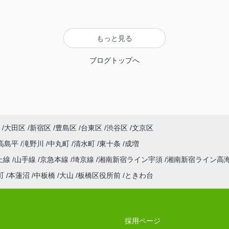
もっと見る
ブログトップへ
大田区
新宿区
豊島区
台東区
渋谷区
文京区
高島平
滝野川
中丸町
清水町
東十条
成増
上線
山手線
京急本線
埼京線
湘南新宿ライン宇須
湘南新宿ライン高
町
本蓮沼
中板橋
大山
板橋区役所前
ときわ台
採用ページ