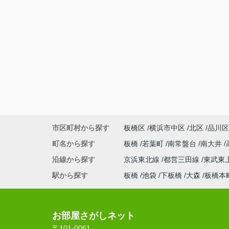
市区町村から探す
板橋区
横浜市中区
北区
品川区
町名から探す
板橋
若葉町
南常盤台
南大井
沿線から探す
京浜東北線
都営三田線
東武東
駅から探す
板橋
池袋
下板橋
大森
板橋本
お部屋さがしネット
〒101-0061