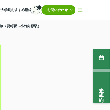
0
線
大学別おすすめ沿線
お問い合わせ
お気に入り
線（要町駅～小竹向原駅）
来店予約