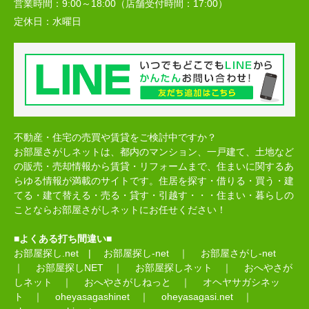
営業時間：
9:00～18:00（店舗受付時間：17:00）
定休日：
水曜日
不動産・住宅の売買や賃貸をご検討中ですか？
お部屋さがしネットは、都内のマンション、一戸建て、土地など
の販売・売却情報から賃貸・リフォームまで、住まいに関するあ
らゆる情報が満載のサイトです。住居を探す・借りる・買う・建
てる・建て替える・売る・貸す・引越す・・・住まい・暮らしの
ことならお部屋さがしネットにお任せください！
■よくある打ち間違い■
お部屋探し.net
|
お部屋探し-net
｜
お部屋さがし-net
｜
お部屋探しNET
｜
お部屋探しネット
｜
おへやさが
しネット
｜
おへやさがしねっと
｜
オヘヤサガシネッ
ト
｜
oheyasagashinet
｜
oheyasagasi.net
｜