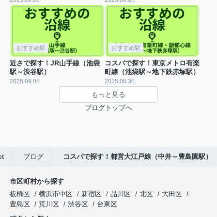
おすすめ駅
おすすめ駅
近さで探す！JR山手線（池袋
コスバで探す！東京メトロ有楽
駅～渋谷駅）
町線（池袋駅～地下鉄赤塚駅）
2025.09.05
2025.08.30
もっと見る
ブログトップへ
t
ブログ
コスパで探す！都営大江戸線（中井～豊島園駅）
市区町村から探す
板橋区
横浜市中区
新宿区
品川区
北区
大田区
豊島区
荒川区
渋谷区
台東区