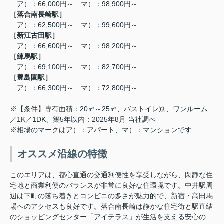
ア）：66,000円～ マ）：98,900円～
［落合南長崎駅］
ア）：62,500円～ マ）：99,600円～
［新江古田駅］
ア）：66,600円～ マ）：98,200円～
［練馬駅］
ア）：69,100円～ マ）：82,700円～
［豊島園駅］
ア）：66,300円～ マ）：72,800
円～
※【条件】専有面積：20㎡～25㎡、バストイレ別、ワンルーム
／1K／1DK、築5年以内：2025年8月 当社調べ
※相場のマークはア）：アパート、マ）：マンションです
オススメ沿線の特徴
このエリアは、都心直通の交通利便性を享受しながら、閑静な住
宅地と商業利便のバランスが非常に良好な住環境です。中井駅周
辺は下町の落ち着きとコンビニの多さが魅力的で、新宿・高田馬
場へのアクセスも良好です
。落合南長崎は静かな住宅街と駅直結
のショッピングセンター「アイテラス」が生活を支える安心の