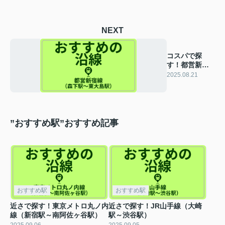
NEXT
コスパで探
す！都営新宿
線（森下駅～
2025.08.21
東大島駅）
”おすすめ駅”おすすめ記事
おすすめ駅
おすすめ駅
近さで探す！東京メトロ丸ノ内
近さで探す！JR山手線（大崎
線（新宿駅～南阿佐ヶ谷駅）
駅～渋谷駅）
2025.09.06
2025.09.05