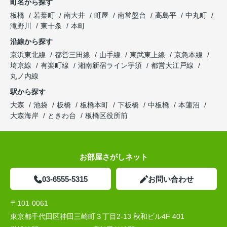
町名から探す
板橋
若葉町
南大井
町屋
南常盤台
高島平
中丸町
滝野川
東十条
本町
沿線から探す
京浜東北線
都営三田線
山手線
東武東上線
京急本線
埼京線
有楽町線
湘南新宿ライン宇須
都営大江戸線
丸ノ内線
駅から探す
大森
池袋
板橋
板橋本町
下板橋
中板橋
本蓮沼
大森海岸
ときわ台
板橋区役所前
お部屋さがしネット
03-6555-5315
お問い合わせ
〒101-0061
東京都千代田区神田三崎町３丁目2-13 秋和ビル4F 401