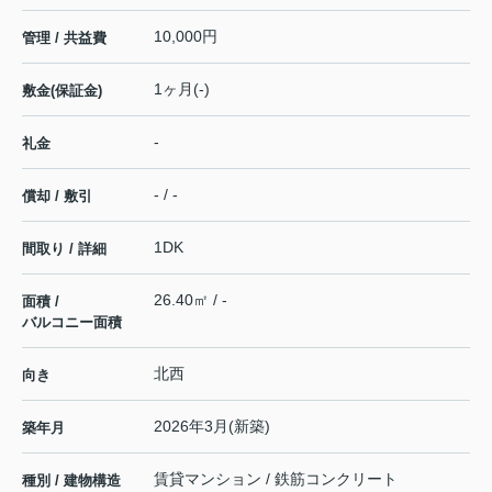
10,000円
管理 / 共益費
1ヶ月(-)
敷金(保証金)
-
礼金
- / -
償却 / 敷引
1DK
間取り / 詳細
26.40㎡ / -
面積 /
バルコニー面積
北西
向き
2026年3月(新築)
築年月
賃貸マンション / 鉄筋コンクリート
種別 / 建物構造