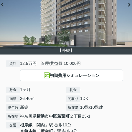
【外観】
12.5万円 管理/共益費 10,000円
賃料
初期費用シミュレーション
1ヶ月
-
敷金
礼金
26.40㎡
1DK
面積
間取り
新築
10階/10階建
築年数
所在階
神奈川県
横浜市中区
若葉町
２丁目23-1
所在地
根岸線
「
関内
」駅 徒歩10分
交通
京急本線
「
黄金町
」駅 徒歩9分