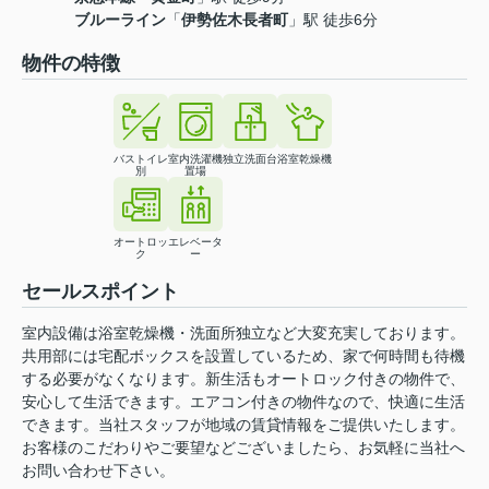
ブルーライン
「
伊勢佐木長者町
」駅 徒歩6分
物件の特徴
バストイレ
室内洗濯機
独立洗面台
浴室乾燥機
別
置場
オートロッ
エレベータ
ク
ー
セールスポイント
室内設備は浴室乾燥機・洗面所独立など大変充実しております。
共用部には宅配ボックスを設置しているため、家で何時間も待機
する必要がなくなります。新生活もオートロック付きの物件で、
安心して生活できます。エアコン付きの物件なので、快適に生活
できます。当社スタッフが地域の賃貸情報をご提供いたします。
お客様のこだわりやご要望などございましたら、お気軽に当社へ
お問い合わせ下さい。