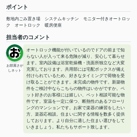
ポイント
敷地内ごみ置き場
システムキッチン
モニター付きオートロッ
ク
オートロック
暖房便座
担当者のコメント
オートロック機能が付いているのでドアの前まで知
らない人が入って来る危険が減り、安心して暮らせ
ます。室内設備は浴室乾燥機・洗面所独立など大変
お部屋さが
充実しております。共用部には宅配ボックスが備え
しネット
付けられているため、好きなタイミングで荷物を受
け取ることができます。未完成の物件です。新築物
件をご検討中ならこちらの物件はいかがですか。ペ
ット好きのお客様には嬉しい、ペット相談可能な物
件です。室温を一定に保つ、断熱性のあるフローリ
ングのマンションです。お家で楽器の練習をしたい
方、楽器応相談。住まいに関する情報を数多く提供
しております。より自分に適した住まい選びをして
いきましょう。私たちもサポート致します。