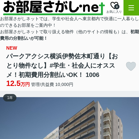
0
お気に入り
お部屋さがしネットでは、学生や社会人へ東京都内で快適に一人暮らし
のできるお部屋をご案内中！
お部屋さがしネットで取り扱える物件（他のサイトの情報も）は、
初期
費用の分割払いが可能！
NEW
パークアクシス横浜伊勢佐木町通り【お
とり物件なし】#学生・社会人にオスス
メ！初期費用分割払いOK！ 1006
12.5
万円
管理/共益費 10,000円
1
/
8