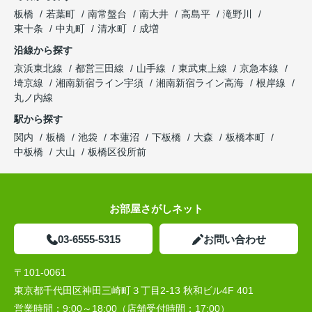
板橋
若葉町
南常盤台
南大井
高島平
滝野川
東十条
中丸町
清水町
成増
沿線から探す
京浜東北線
都営三田線
山手線
東武東上線
京急本線
埼京線
湘南新宿ライン宇須
湘南新宿ライン高海
根岸線
丸ノ内線
駅から探す
関内
板橋
池袋
本蓮沼
下板橋
大森
板橋本町
中板橋
大山
板橋区役所前
お部屋さがしネット
03-6555-5315
お問い合わせ
〒101-0061
東京都千代田区神田三崎町３丁目2-13 秋和ビル4F 401
営業時間：
9:00～18:00（店舗受付時間：17:00）