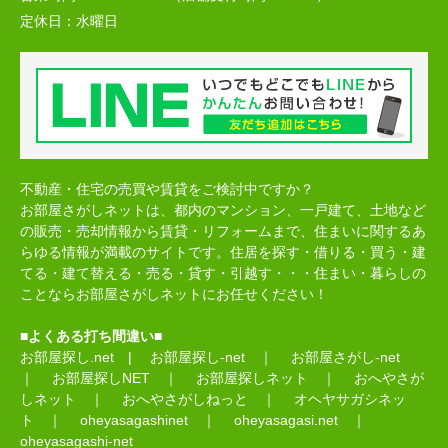
定休日：
水曜日
不動産・住宅の売買や賃貸をご検討中ですか？
お部屋さがしネットは、都内のマンション、一戸建て、土地など
の販売・売却情報から賃貸・リフォームまで、住まいに関するあ
らゆる情報が満載のサイトです。住居を探す・借りる・買う・建
てる・建て替える・売る・貸す・引越す・・・住まい・暮らしの
ことならお部屋さがしネットにお任せください！
■よくある打ち間違い■
お部屋探し.net
|
お部屋探し-net
｜
お部屋さがし-net
｜
お部屋探しNET
｜
お部屋探しネット
｜
おへやさが
しネット
｜
おへやさがしねっと
｜
オヘヤサガシネッ
ト
｜
oheyasagashinet
｜
oheyasagasi.net
｜
oheyasagashi-net