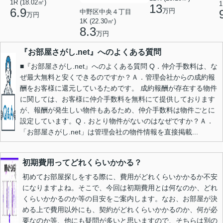
1R (18.02㎡)
1
13
6.9
万円
中野区中央４丁目
万円
1K (22.30㎡)
8.3
万円
『お部屋さがし.net』へのよくある質問
■『お部屋さがし.net』へのよくある質問 Q．仲介手数料は、な
ぜ最大無料と安くできるのですか？Ａ．管理会社からの成約報
酬をお客様に還元しているためです。 成約報酬が存在する物件
に関しては、お客様に仲介手数料を無料にて提供しております
が、報酬が発生しい物件もあるため、仲介手数料は物件ごとに
設定しています。Q．おとり物件がないのはなぜですか？Ａ．
「お部屋さがし.net」は管理会社の物件情報を直接掲載...
初期費用ってどれくらいかかる？
初めてお部屋探しをする際に、費用がどれくらいかかるか不安
になりますよね。そこで、今回は初期費用とは何なのか、どれ
くらいかかるのか等の目安をご案内します。なお、お部屋が決
める上で費用以外にも、契約がどれくらいかかるのか、何が必
要なのか等、他にも疑問が多いと思いますので、そちらは別の