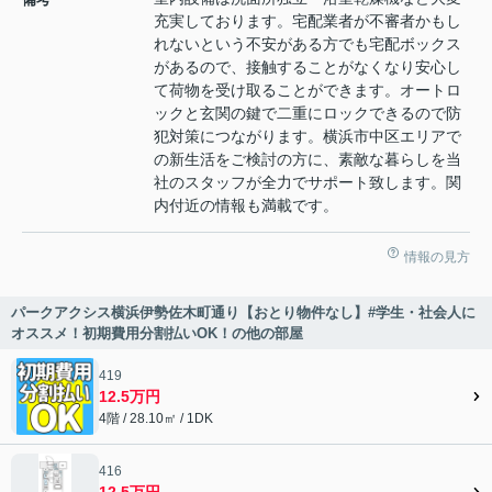
充実しております。宅配業者が不審者かもし
れないという不安がある方でも宅配ボックス
があるので、接触することがなくなり安心し
て荷物を受け取ることができます。オートロ
ックと玄関の鍵で二重にロックできるので防
犯対策につながります。横浜市中区エリアで
の新生活をご検討の方に、素敵な暮らしを当
社のスタッフが全力でサポート致します。関
内付近の情報も満載です。
情報の見方
パークアクシス横浜伊勢佐木町通り【おとり物件なし】#学生・社会人に
オススメ！初期費用分割払いOK！の他の部屋
419
12.5万円
4階 / 28.10㎡ / 1DK
416
12.5万円