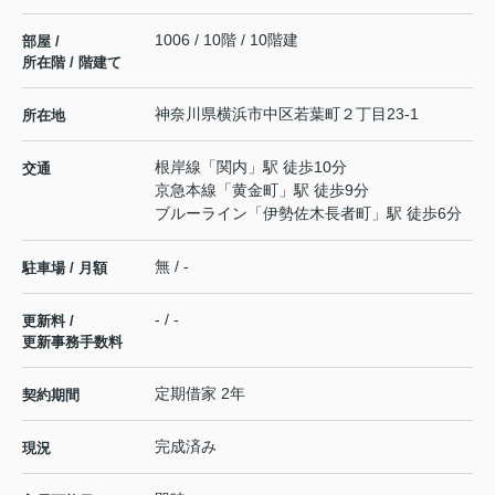
1006 / 10階 / 10階建
部屋 /
所在階 / 階建て
神奈川県
横浜市中区
若葉町
２丁目23-1
所在地
根岸線
「
関内
」駅 徒歩10分
交通
京急本線
「
黄金町
」駅 徒歩9分
ブルーライン
「
伊勢佐木長者町
」駅 徒歩6分
無 / -
駐車場 / 月額
- / -
更新料 /
更新事務手数料
定期借家 2年
契約期間
完成済み
現況