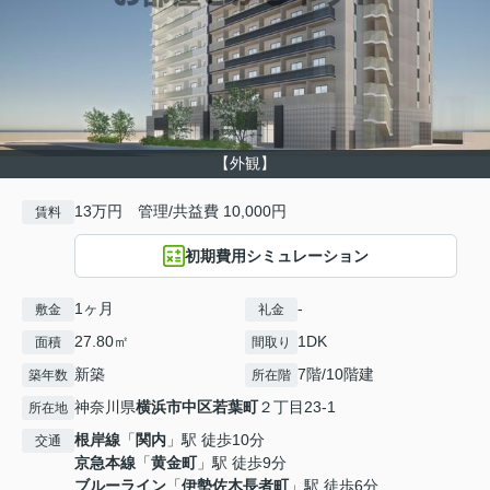
【外観】
13万円 管理/共益費 10,000円
賃料
初期費用シミュレーション
1ヶ月
-
敷金
礼金
27.80㎡
1DK
面積
間取り
新築
7階/10階建
築年数
所在階
神奈川県
横浜市中区
若葉町
２丁目23-1
所在地
根岸線
「
関内
」駅 徒歩10分
交通
京急本線
「
黄金町
」駅 徒歩9分
ブルーライン
「
伊勢佐木長者町
」駅 徒歩6分