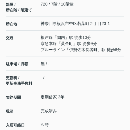
720 / 7階 / 10階建
部屋 /
所在階 / 階建て
神奈川県
横浜市中区
若葉町
２丁目23-1
所在地
根岸線
「
関内
」駅 徒歩10分
交通
京急本線
「
黄金町
」駅 徒歩9分
ブルーライン
「
伊勢佐木長者町
」駅 徒歩6分
無 / -
駐車場 / 月額
- / -
更新料 /
更新事務手数料
定期借家 2年
契約期間
完成済み
現況
即時
入居可能日