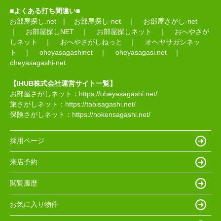
■よくある打ち間違い■
お部屋探し.net
|
お部屋探し-net
｜
お部屋さがし-net
｜
お部屋探しNET
｜
お部屋探しネット
｜
おへやさが
しネット
｜
おへやさがしねっと
｜
オヘヤサガシネッ
ト
｜
oheyasagashinet
｜
oheyasagasi.net
｜
oheyasagashi-net
【IHUB株式会社運営サイト一覧】
お部屋さがしネット：
https://oheyasagashi.net/
旅さがしネット：
https://tabisagashi.net/
保険さがしネット：
https://hokensagashi.net/
採用ページ
来店予約
閲覧履歴
お気に入り物件