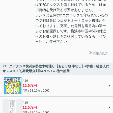
は宅配ボックスを備え付けているため、対面
で荷物を受け取る必要がありません。エント
ランスと玄関の2つのロックで守られているの
で防犯対策につながるオートロック機能が付
いております。充実した毎日を送る為の第一
歩がお部屋探しです。横浜市中区や関内付近
へのお引っ越しをご検討しているなら、ぜひ
当社にお任せ下さい。
情報の見方
パークアクシス横浜伊勢佐木町通り【おとり物件なし】#学生・社会人に
オススメ！初期費用分割払いOK！の他の部屋
419
12.5万円
4階 / 28.10㎡ / 1DK
416
12.5万円
4階 / 28.10㎡ / 1DK