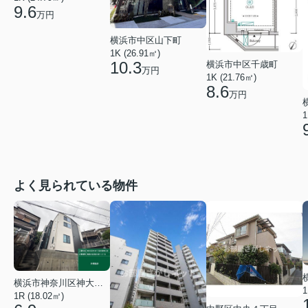
9.6
万円
横浜市中区山下町
1K (26.91㎡)
10.3
横浜市中区千歳町
万円
1K (21.76㎡)
8.6
万円
1
よく見られている物件
横浜市神奈川区神大寺１丁目
1
1R (18.02㎡)