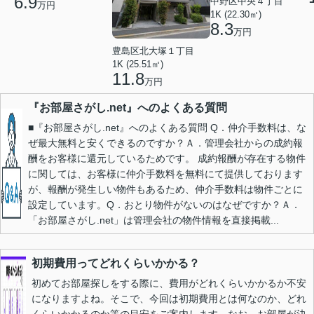
6.9
中野区中央４丁目
万円
1K (22.30㎡)
8.3
万円
豊島区北大塚１丁目
1K (25.51㎡)
11.8
万円
『お部屋さがし.net』へのよくある質問
■『お部屋さがし.net』へのよくある質問 Q．仲介手数料は、な
ぜ最大無料と安くできるのですか？Ａ．管理会社からの成約報
酬をお客様に還元しているためです。 成約報酬が存在する物件
に関しては、お客様に仲介手数料を無料にて提供しております
が、報酬が発生しい物件もあるため、仲介手数料は物件ごとに
設定しています。Q．おとり物件がないのはなぜですか？Ａ．
「お部屋さがし.net」は管理会社の物件情報を直接掲載...
初期費用ってどれくらいかかる？
初めてお部屋探しをする際に、費用がどれくらいかかるか不安
になりますよね。そこで、今回は初期費用とは何なのか、どれ
くらいかかるのか等の目安をご案内します。なお、お部屋が決