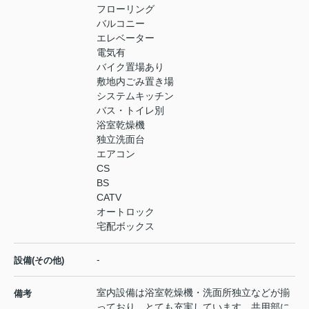
フローリング
バルコニー
エレベーター
電気有
バイク置場あり
敷地内ごみ置き場
システムキッチン
バス・トイレ別
浴室乾燥機
独立洗面台
エアコン
CS
BS
CATV
オートロック
宅配ボックス
-
設備(その他)
室内設備は浴室乾燥機・洗面所独立などが揃
備考
っており、とても充実しています。共用部に