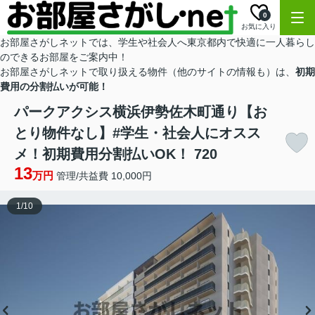
0
お気に入り
お部屋さがしネットでは、学生や社会人へ東京都内で快適に一人暮らし
のできるお部屋をご案内中！
お部屋さがしネットで取り扱える物件（他のサイトの情報も）は、
初期
費用の分割払いが可能！
パークアクシス横浜伊勢佐木町通り【お
とり物件なし】#学生・社会人にオスス
メ！初期費用分割払いOK！ 720
13
万円
管理/共益費 10,000円
1
/
10