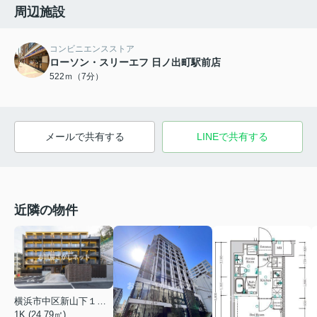
周辺施設
コンビニエンスストア
ローソン・スリーエフ 日ノ出町駅前店
522ｍ（7分）
メールで共有する
LINEで共有する
近隣の物件
横浜市中区新山下１丁目
1K (24.79㎡)