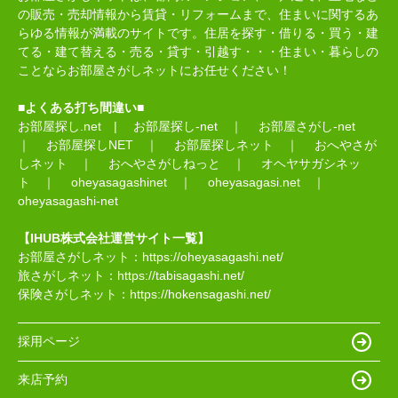
の販売・売却情報から賃貸・リフォームまで、住まいに関するあ
らゆる情報が満載のサイトです。住居を探す・借りる・買う・建
てる・建て替える・売る・貸す・引越す・・・住まい・暮らしの
ことならお部屋さがしネットにお任せください！
■よくある打ち間違い■
お部屋探し.net
|
お部屋探し-net
｜
お部屋さがし-net
｜
お部屋探しNET
｜
お部屋探しネット
｜
おへやさが
しネット
｜
おへやさがしねっと
｜
オヘヤサガシネッ
ト
｜
oheyasagashinet
｜
oheyasagasi.net
｜
oheyasagashi-net
【IHUB株式会社運営サイト一覧】
お部屋さがしネット：
https://oheyasagashi.net/
旅さがしネット：
https://tabisagashi.net/
保険さがしネット：
https://hokensagashi.net/
採用ページ
来店予約