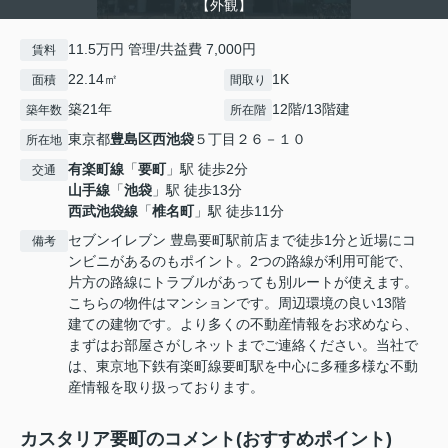
【外観】
11.5万円 管理/共益費 7,000円
賃料
22.14㎡
1K
面積
間取り
築21年
12階/13階建
築年数
所在階
東京都
豊島区
西池袋
５丁目２６－１０
所在地
有楽町線
「
要町
」駅 徒歩2分
交通
山手線
「
池袋
」駅 徒歩13分
西武池袋線
「
椎名町
」駅 徒歩11分
セブンイレブン 豊島要町駅前店まで徒歩1分と近場にコ
備考
ンビニがあるのもポイント。2つの路線が利用可能で、
片方の路線にトラブルがあっても別ルートが使えます。
こちらの物件はマンションです。周辺環境の良い13階
建ての建物です。より多くの不動産情報をお求めなら、
まずはお部屋さがしネットまでご連絡ください。当社で
は、東京地下鉄有楽町線要町駅を中心に多種多様な不動
産情報を取り扱っております。
カスタリア要町のコメント(おすすめポイント)