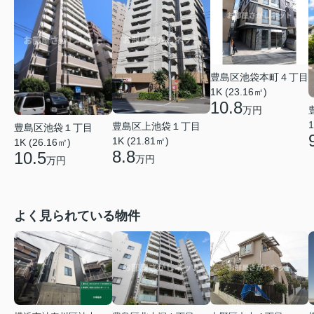
豊島区池袋本町４丁目
1K (23.16㎡)
10.8
万円
1
豊島区上池袋１丁目
豊島区池袋１丁目
1K (21.81㎡)
1K (26.16㎡)
8.8
10.5
万円
万円
よく見られている物件