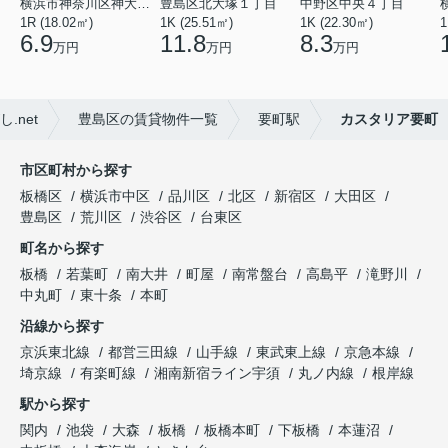
横浜市神奈川区神大寺１丁目
豊島区北大塚１丁目
中野区中央４丁目
1R (18.02㎡)
1K (25.51㎡)
1K (22.30㎡)
1
6.9
11.8
8.3
万円
万円
万円
net
豊島区の賃貸物件一覧
要町駅
カスタリア要町
市区町村から探す
板橋区
横浜市中区
品川区
北区
新宿区
大田区
豊島区
荒川区
渋谷区
台東区
町名から探す
板橋
若葉町
南大井
町屋
南常盤台
高島平
滝野川
中丸町
東十条
本町
沿線から探す
京浜東北線
都営三田線
山手線
東武東上線
京急本線
埼京線
有楽町線
湘南新宿ライン宇須
丸ノ内線
根岸線
駅から探す
関内
池袋
大森
板橋
板橋本町
下板橋
本蓮沼