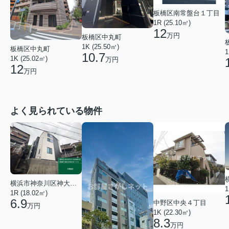
板橋区南常盤台１丁目
1R (25.10㎡)
12
万円
板橋区中丸町
1K (25.50㎡)
板橋区中丸町
1
10.7
1K (25.02㎡)
万円
12
万円
よく見られている物件
横浜市神奈川区神大寺１丁目
1
1R (18.02㎡)
6.9
中野区中央４丁目
万円
1K (22.30㎡)
8.3
万円