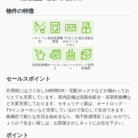
物件の特徴
バストイレ
室内洗濯機
TVモニタ
独立洗面台
別
置場
付きインタ
ーホン
浴室乾燥機
オートロッ
エレベータ
ネット使用
ク
ー
料無料
セールスポイント
共用部にはゴミ出し24時間OK・宅配ボックスなどが備わってお
りとても充実しています。室内設備は洗面化粧台・浴室乾燥機な
ど大変充実しております。セキュリティ面は、オートロック・
TVインターホンなど充実しているので安心して生活できます。
板橋区で新たな生活を始めるなら、地下鉄成増近くはいかがでし
ょうか？住まい探しは、お部屋さがしネットにお任せ下さい。
ポイント