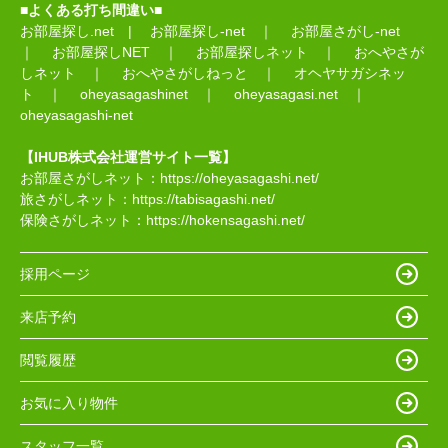
■よくある打ち間違い■
お部屋探し.net
|
お部屋探し-net
｜
お部屋さがし-net
｜
お部屋探しNET
｜
お部屋探しネット
｜
おへやさが
しネット
｜
おへやさがしねっと
｜
オヘヤサガシネッ
ト
｜
oheyasagashinet
｜
oheyasagasi.net
｜
oheyasagashi-net
【IHUB株式会社運営サイト一覧】
お部屋さがしネット：
https://oheyasagashi.net/
旅さがしネット：
https://tabisagashi.net/
保険さがしネット：
https://hokensagashi.net/
採用ページ
来店予約
閲覧履歴
お気に入り物件
スタッフ一覧