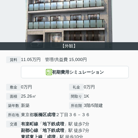
【外観】
11.05万円 管理/共益費 15,000円
賃料
初期費用シミュレーション
0万円
0万円
敷金
礼金
25.26㎡
1K
面積
間取り
新築
3階/5階建
築年数
所在階
東京都
板橋区
成増
２丁目３６－３６
所在地
有楽町線
「
地下鉄成増
」駅 徒歩7分
交通
副都心線
「
地下鉄成増
」駅 徒歩7分
東武東上線
「
成増
」駅 徒歩10分