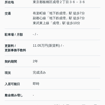
東京都
板橋区
成増
２丁目３６－３６
所在地
有楽町線
「
地下鉄成増
」駅 徒歩7分
交通
副都心線
「
地下鉄成増
」駅 徒歩7分
東武東上線
「
成増
」駅 徒歩10分
- / -
駐車場 / 月額
11.05万円(新賃料) / -
更新料 /
更新事務手数料
2年
契約期間
完成済み
現況
即時
入居可能日
-
敷金積み増し