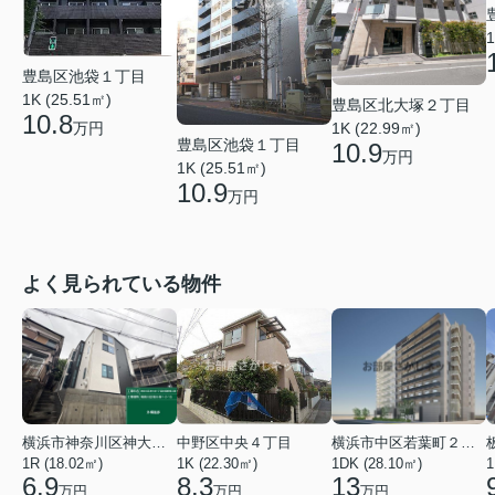
1
豊島区池袋１丁目
1K (25.51㎡)
豊島区北大塚２丁目
10.8
万円
1K (22.99㎡)
豊島区池袋１丁目
10.9
万円
1K (25.51㎡)
10.9
万円
よく見られている物件
横浜市神奈川区神大寺１丁目
中野区中央４丁目
横浜市中区若葉町２丁目
1R (18.02㎡)
1K (22.30㎡)
1DK (28.10㎡)
1
6.9
8.3
13
万円
万円
万円