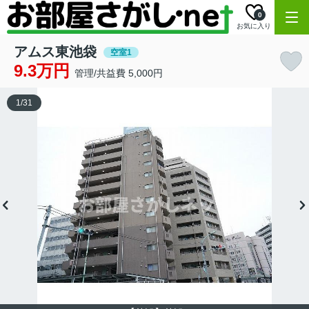
0
お気に入り
アムス東池袋
空室1
9.3万円
管理/共益費 5,000円
1
/
31