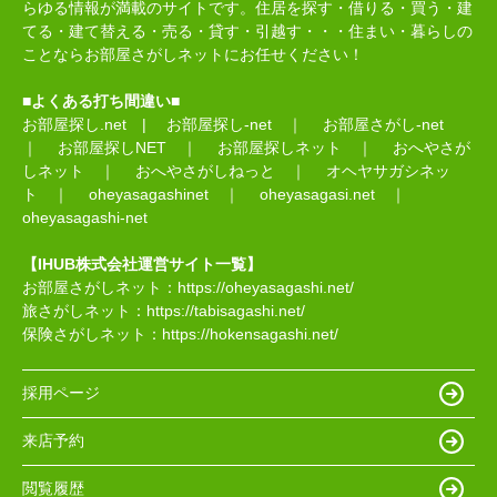
らゆる情報が満載のサイトです。住居を探す・借りる・買う・建
てる・建て替える・売る・貸す・引越す・・・住まい・暮らしの
ことならお部屋さがしネットにお任せください！
■よくある打ち間違い■
お部屋探し.net
|
お部屋探し-net
｜
お部屋さがし-net
｜
お部屋探しNET
｜
お部屋探しネット
｜
おへやさが
しネット
｜
おへやさがしねっと
｜
オヘヤサガシネッ
ト
｜
oheyasagashinet
｜
oheyasagasi.net
｜
oheyasagashi-net
【IHUB株式会社運営サイト一覧】
お部屋さがしネット：
https://oheyasagashi.net/
旅さがしネット：
https://tabisagashi.net/
保険さがしネット：
https://hokensagashi.net/
採用ページ
来店予約
閲覧履歴