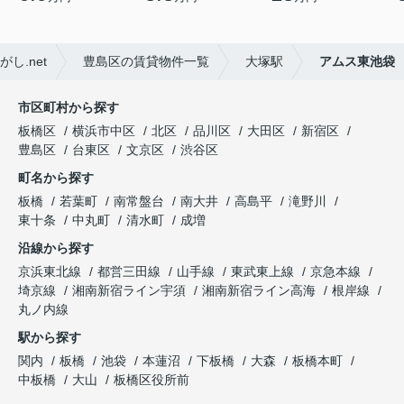
.net
豊島区の賃貸物件一覧
大塚駅
アムス東池袋
市区町村から探す
板橋区
横浜市中区
北区
品川区
大田区
新宿区
豊島区
台東区
文京区
渋谷区
町名から探す
板橋
若葉町
南常盤台
南大井
高島平
滝野川
東十条
中丸町
清水町
成増
沿線から探す
京浜東北線
都営三田線
山手線
東武東上線
京急本線
埼京線
湘南新宿ライン宇須
湘南新宿ライン高海
根岸線
丸ノ内線
駅から探す
関内
板橋
池袋
本蓮沼
下板橋
大森
板橋本町
中板橋
大山
板橋区役所前