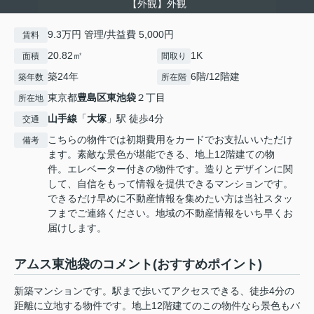
【外観】外観
9.3万円 管理/共益費 5,000円
賃料
20.82㎡
1K
面積
間取り
築24年
6階/12階建
築年数
所在階
東京都
豊島区
東池袋
２丁目
所在地
山手線
「
大塚
」駅 徒歩4分
交通
こちらの物件では初期費用をカードでお支払いいただけ
備考
ます。素敵な景色が堪能できる、地上12階建ての物
件。エレベーター付きの物件です。造りとデザインに関
して、自信をもって情報を提供できるマンションです。
できるだけ早めに不動産情報を集めたい方は当社スタッ
フまでご連絡ください。地域の不動産情報をいち早くお
届けします。
アムス東池袋のコメント(おすすめポイント)
新築マンションです。駅まで歩いてアクセスできる、徒歩4分の
距離に立地する物件です。地上12階建てのこの物件なら景色もバ