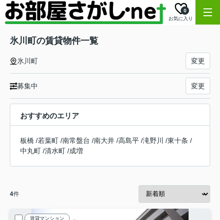
0
お気に入り
氷川町の賃貸物件一覧
氷川町
変更
募集中
変更
おすすめのエリア
板橋
/
若葉町
/
南常盤台
/
南大井
/
高島平
/
滝野川
/
東十条
/
中丸町
/
清水町
/
成増
4
件
賃貸マンション