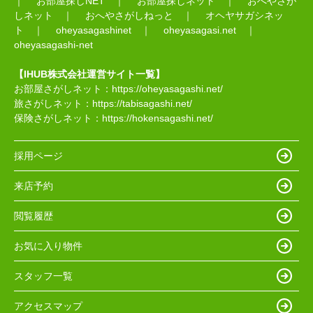
｜
お部屋探しNET
｜
お部屋探しネット
｜
おへやさが
しネット
｜
おへやさがしねっと
｜
オヘヤサガシネッ
ト
｜
oheyasagashinet
｜
oheyasagasi.net
｜
oheyasagashi-net
【IHUB株式会社運営サイト一覧】
お部屋さがしネット：
https://oheyasagashi.net/
旅さがしネット：
https://tabisagashi.net/
保険さがしネット：
https://hokensagashi.net/
採用ページ
来店予約
閲覧履歴
お気に入り物件
スタッフ一覧
アクセスマップ