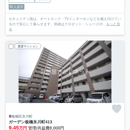
即入居可
セキュリティ面は、オートロック・TVインターホンなどを備え付けてい
るので安心して暮らせます。収納はクロゼット・シューズボ...
もっと見
る
賃貸マンション
板橋区氷川町
ガーデン板橋氷川町
413
9.45
万円
管理/共益費8,000円