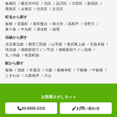
板橋区
横浜市中区
北区
品川区
大田区
新宿区
豊島区
台東区
渋谷区
文京区
町名から探す
板橋
若葉町
南常盤台
南大井
高島平
滝野川
東十条
中丸町
清水町
成増
沿線から探す
京浜東北線
都営三田線
山手線
東武東上線
京急本線
埼京線
湘南新宿ライン宇須
湘南新宿ライン高海
丸ノ内線
有楽町線
駅から探す
板橋
池袋
本蓮沼
大森
板橋本町
下板橋
中板橋
ときわ台
大森海岸
大山
お部屋さがしネット
03-6555-5315
お問い合わせ