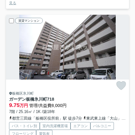
見る
賃貸マンション
板橋区氷川町
ガーデン板橋氷川町
718
9.75
万円
管理/共益費8,000円
7階 / 25.16㎡ / 1K /築18年
都営三田線「板橋区役所前」駅 徒歩7分
東武東上線「大山」駅 徒歩14分
バス・トイレ別
室内洗濯機置場
エアコン
バルコニー
フローリング
電気有