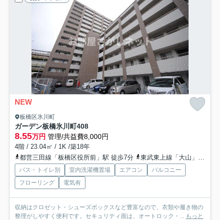
NEW
板橋区氷川町
ガーデン板橋氷川町
408
8.55
万円
管理/共益費8,000円
4階 / 23.04㎡ / 1K /築18年
都営三田線「板橋区役所前」駅 徒歩7分
東武東上線「大山」駅 徒歩14分
バス・トイレ別
室内洗濯機置場
エアコン
バルコニー
フローリング
電気有
収納はクロゼット・シューズボックスなど豊富なので、衣類や履き物の
整理がしやすく便利です。セキュリティ面は、オートロック・...
もっと