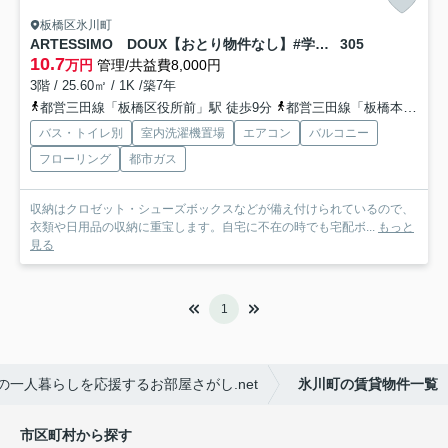
板橋区氷川町
ARTESSIMO DOUX【おとり物件なし】#学生・社会人にオススメ！初期費用分割払いOK！
305
10.7
万円
管理/共益費8,000円
3階 / 25.60㎡ / 1K /築7年
都営三田線「板橋区役所前」駅 徒歩9分
都営三田線「板橋本町」駅 徒歩9分
バス・トイレ別
室内洗濯機置場
エアコン
バルコニー
フローリング
都市ガス
収納はクロゼット・シューズボックスなどが備え付けられているので、
衣類や日用品の収納に重宝します。自宅に不在の時でも宅配ボ...
もっと
見る
1
一人暮らしを応援するお部屋さがし.net
氷川町の賃貸物件一覧
市区町村から探す