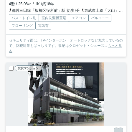
4階 / 25.08㎡ / 1K /築18年
都営三田線「板橋区役所前」駅 徒歩7分
東武東上線「大山」駅 徒歩14分
バス・トイレ別
室内洗濯機置場
エアコン
バルコニー
フローリング
電気有
セキュリティ面は、TVインターホン・オートロックなど充実しているの
で、防犯対策もばっちりです。収納はクロゼット・シューズ...
もっと見
る
賃貸マンション