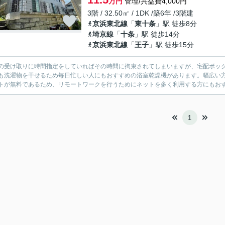
万円
管理/共益費4,000円
3階 / 32.50㎡ / 1DK /築6年 /3階建
京浜東北線
「
東十条
」駅 徒歩8分
埼京線
「
十条
」駅 徒歩14分
京浜東北線
「
王子
」駅 徒歩15分
の受け取りに時間指定をしていればその時間に拘束されてしまいますが、宅配ボッ
も洗濯物を干せるため毎日忙しい人にもおすすめの浴室乾燥機があります。幅広い
トが無料であるため、リモートワークを行うためにネットを多く利用する方にもおす
1