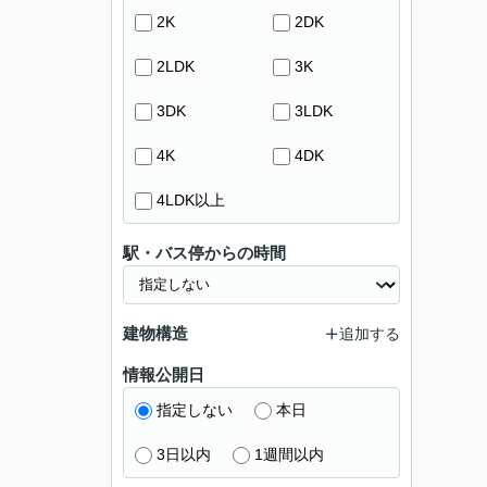
2K
2DK
2LDK
3K
3DK
3LDK
4K
4DK
4LDK以上
駅・バス停からの時間
建物構造
追加する
情報公開日
指定しない
本日
3日以内
1週間以内