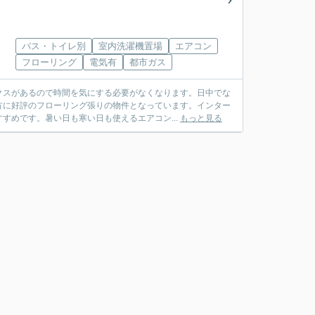
バス・トイレ別
室内洗濯機置場
エアコン
フローリング
電気有
都市ガス
クスがあるので時間を気にする必要がなくなります。日中でな
方に好評のフローリング張りの物件となっています。インター
すめです。暑い日も寒い日も使えるエアコン...
もっと見る