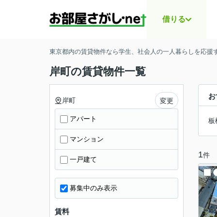
借りる
東京都内の賃貸物件なら学生、社会人の一人暮らしを応援する
岸町の賃貸物件一覧
お
岸町
変更
アパート
板
マンション
1
件
一戸建て
募集中のみ表示
賃料