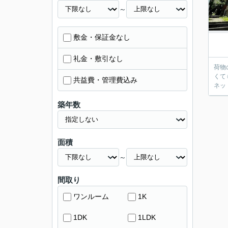
～
敷金・保証金なし
礼金・敷引なし
荷物
くて
共益費・管理費込み
ネッ
築年数
面積
～
間取り
ワンルーム
1K
1DK
1LDK