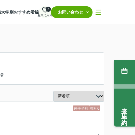
0
線
大学別おすすめ沿線
お問い合わせ
お気に入り
増
来店予約
仲手半額
敷礼0