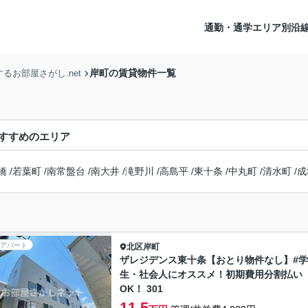
通勤・通学エリア別沿
岸町の賃貸物件一覧
お部屋さがし.net
すすめのエリア
橋
/
若葉町
/
南常盤台
/
南大井
/
滝野川
/
高島平
/
東十条
/
中丸町
/
清水町
/
成
アパート
北区
岸町
ザレジデンス東十条【おとり物件なし】#学
生・社会人にオススメ！初期費用分割払い
OK！ 301
11.5