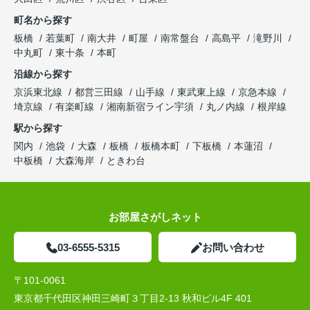
町名から探す
板橋
若葉町
南大井
町屋
南常盤台
高島平
滝野川
中丸町
東十条
本町
沿線から探す
京浜東北線
都営三田線
山手線
東武東上線
京急本線
埼京線
有楽町線
湘南新宿ライン宇須
丸ノ内線
根岸線
駅から探す
関内
池袋
大森
板橋
板橋本町
下板橋
本蓮沼
中板橋
大森海岸
ときわ台
お部屋さがしネット
03-6555-5315
お問い合わせ
〒101-0061
東京都千代田区神田三崎町３丁目2-13 秋和ビル4F 401