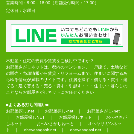
営業時間：
9:00～18:00（店舗受付時間：17:00）
定休日：
水曜日
不動産・住宅の売買や賃貸をご検討中ですか？
お部屋さがしネットは、都内のマンション、一戸建て、土地など
の販売・売却情報から賃貸・リフォームまで、住まいに関するあ
らゆる情報が満載のサイトです。住居を探す・借りる・買う・建
てる・建て替える・売る・貸す・引越す・・・住まい・暮らしの
ことならお部屋さがしネットにお任せください！
■よくある打ち間違い■
お部屋探し.net
|
お部屋探し-net
｜
お部屋さがし-net
｜
お部屋探しNET
｜
お部屋探しネット
｜
おへやさが
しネット
｜
おへやさがしねっと
｜
オヘヤサガシネッ
ト
｜
oheyasagashinet
｜
oheyasagasi.net
｜