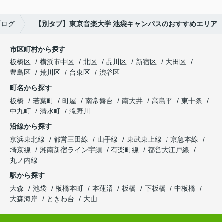
ブログ
【別タブ】東京音楽大学 池袋キャンパスのおすすめエリア
市区町村から探す
板橋区
横浜市中区
北区
品川区
新宿区
大田区
豊島区
荒川区
台東区
渋谷区
町名から探す
板橋
若葉町
町屋
南常盤台
南大井
高島平
東十条
中丸町
清水町
滝野川
沿線から探す
京浜東北線
都営三田線
山手線
東武東上線
京急本線
埼京線
湘南新宿ライン宇須
有楽町線
都営大江戸線
丸ノ内線
駅から探す
大森
池袋
板橋本町
本蓮沼
板橋
下板橋
中板橋
大森海岸
ときわ台
大山