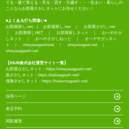
てる・建て替える・売る・貸す・引越す・・・住まい・暮らしの
ことならお部屋さがしネットにお任せください！
■よくある打ち間違い■
お部屋探し.net
|
お部屋探し-net
｜
お部屋さがし-net
｜
お部屋探しNET
｜
お部屋探しネット
｜
おへやさが
しネット
｜
おへやさがしねっと
｜
オヘヤサガシネッ
ト
｜
oheyasagashinet
｜
oheyasagasi.net
｜
oheyasagashi-net
【IHUB株式会社運営サイト一覧】
お部屋さがしネット：
https://oheyasagashi.net/
旅さがしネット：
https://tabisagashi.net/
保険さがしネット：
https://hokensagashi.net/
採用ページ
来店予約
閲覧履歴