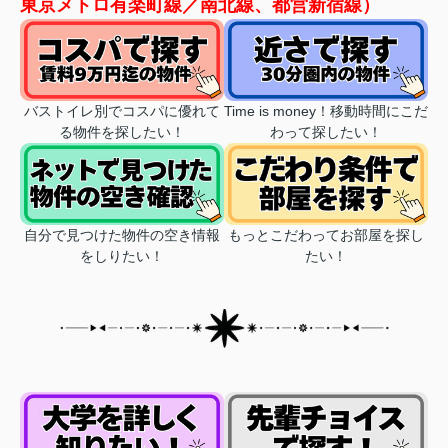
東京メトロ有楽町線／南北線、都営新宿線
）
バストイレ別でコスパに優れて
Time is money！移動時間にこだ
る物件を探したい！
わって探したい！
自分で見つけた物件の空き情報
もっとこだわってお部屋を探し
をしりたい！
たい！