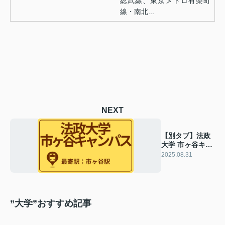
総武線、東京メトロ有楽町
線・南北...
NEXT
【別タブ】法政
大学 市ヶ谷キャ
ンパスのおすす
2025.08.31
めエリア
”大学”おすすめ記事