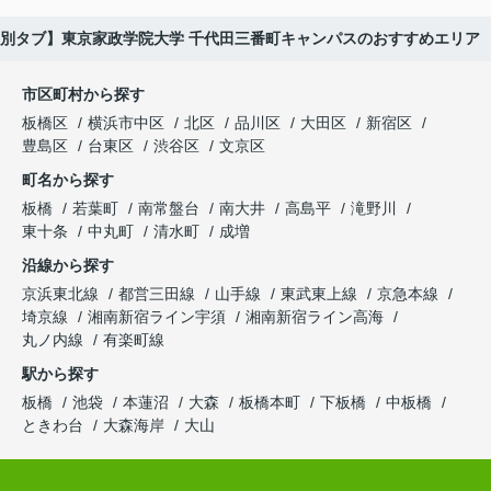
別タブ】東京家政学院大学 千代田三番町キャンパスのおすすめエリア
市区町村から探す
板橋区
横浜市中区
北区
品川区
大田区
新宿区
豊島区
台東区
渋谷区
文京区
町名から探す
板橋
若葉町
南常盤台
南大井
高島平
滝野川
東十条
中丸町
清水町
成増
沿線から探す
京浜東北線
都営三田線
山手線
東武東上線
京急本線
埼京線
湘南新宿ライン宇須
湘南新宿ライン高海
丸ノ内線
有楽町線
駅から探す
板橋
池袋
本蓮沼
大森
板橋本町
下板橋
中板橋
ときわ台
大森海岸
大山