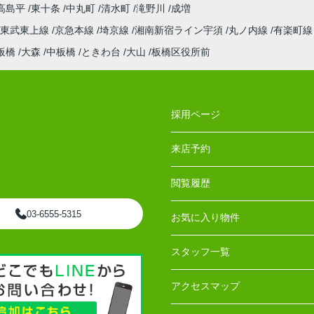
高島平
東十条
中丸町
清水町
滝野川
成増
東武東上線
京急本線
埼京線
湘南新宿ライン宇須
丸ノ内線
有楽町
板橋
大森
中板橋
ときわ台
大山
板橋区役所前
採用ページ
来店予約
閲覧履歴
03-6555-5315
お気に入り物件
スタッフ一覧
アクセスマップ