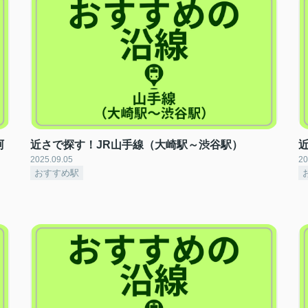
阿
近さで探す！JR山手線（大崎駅～渋谷駅）
2025.09.05
20
おすすめ駅