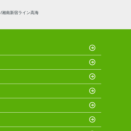
線
湘南新宿ライン高海