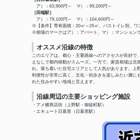
ア）：63,900円～ マ）：99,200円～
［
田端駅
］
ア）：79,100円～ マ）：104,600円～
※【条件】専有面積：20㎡～25㎡、バストイレ別、ワンル
※相場のマークはア）：アパート、マ）：マンション
オススメ沿線の特徴
このエリアは、
都心・主要路線へのアクセスが良好で
えなしで都内移動がスムーズ。一方で、家賃相場は北
れ、落ち着いた住宅エリアとして人気があります。上
利便性が非常に高く、文化・街歩きを楽しみたい層に
れた住みやすい地域と言えます。
沿線周辺の主要ショッピング施設
・アメ横商店街（上野駅・御徒町駅）
・エキュート日暮里（日暮里駅）