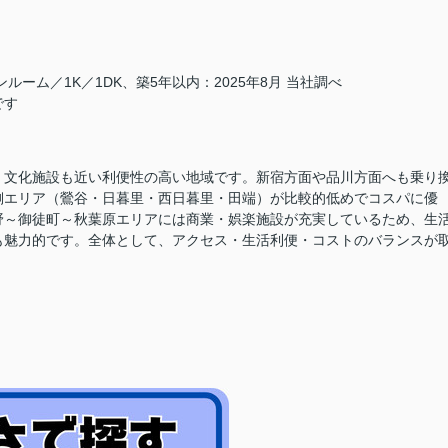
ーム／1K／1DK、築5年以内：2025年8月 当社調べ
です
、文化施設も近い利便性の高い地域
です。新宿方面や品川方面へも乗り
側エリア（鶯谷・日暮里・西日暮里・田端）が比較的低めでコスパに優
野～御徒町～秋葉原エリアには商業・娯楽施設が充実しているため、生
も魅力的です。全体として、アクセス・生活利便・コストのバランスが