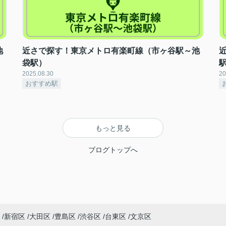
地
近さで探す！東京メトロ有楽町線（市ヶ谷駅～池
袋駅）
2025.08.30
20
おすすめ駅
もっと見る
ブログトップへ
新宿区
大田区
豊島区
渋谷区
台東区
文京区