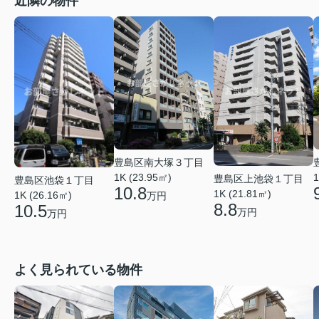
近隣の物件
豊島区南大塚３丁目
1K (23.95㎡)
1
豊島区上池袋１丁目
豊島区池袋１丁目
10.8
1K (21.81㎡)
1K (26.16㎡)
万円
8.8
10.5
万円
万円
よく見られている物件