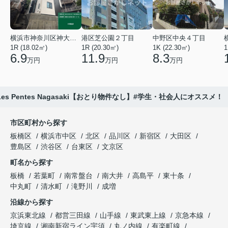
横浜市神奈川区神大寺１丁目
港区芝公園２丁目
中野区中央４丁目
1R (18.02㎡)
1R (20.30㎡)
1K (22.30㎡)
1
6.9
11.9
8.3
万円
万円
万円
Les Pentes Nagasaki【おとり物件なし】#学生・社会人にオススメ！
市区町村から探す
板橋区
横浜市中区
北区
品川区
新宿区
大田区
豊島区
渋谷区
台東区
文京区
町名から探す
板橋
若葉町
南常盤台
南大井
高島平
東十条
中丸町
清水町
滝野川
成増
沿線から探す
京浜東北線
都営三田線
山手線
東武東上線
京急本線
埼京線
湘南新宿ライン宇須
丸ノ内線
有楽町線