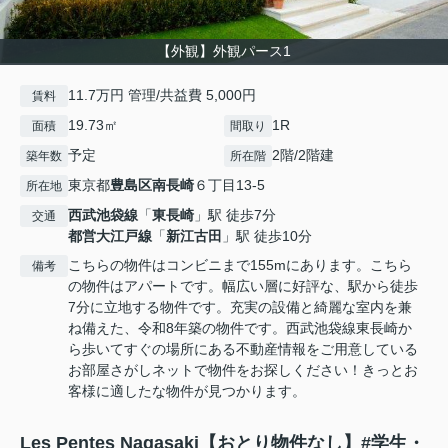
【外観】外観パース1
11.7万円 管理/共益費 5,000円
賃料
19.73㎡
1R
面積
間取り
予定
2階/2階建
築年数
所在階
東京都
豊島区
南長崎
６丁目13-5
所在地
西武池袋線
「
東長崎
」駅 徒歩7分
交通
都営大江戸線
「
新江古田
」駅 徒歩10分
こちらの物件はコンビニまで155mにあります。こちら
備考
の物件はアパートです。幅広い層に好評な、駅から徒歩
7分に立地する物件です。充実の設備と綺麗な室内を兼
ね備えた、令和8年築の物件です。西武池袋線東長崎か
ら歩いてすぐの場所にある不動産情報をご用意している
お部屋さがしネットで物件をお探しください！きっとお
客様に適したな物件が見つかります。
Les Pentes Nagasaki【おとり物件なし】#学生・