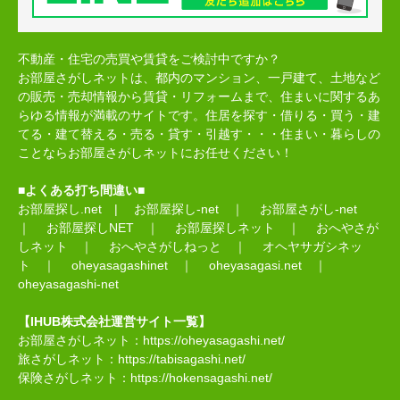
不動産・住宅の売買や賃貸をご検討中ですか？
お部屋さがしネットは、都内のマンション、一戸建て、土地など
の販売・売却情報から賃貸・リフォームまで、住まいに関するあ
らゆる情報が満載のサイトです。住居を探す・借りる・買う・建
てる・建て替える・売る・貸す・引越す・・・住まい・暮らしの
ことならお部屋さがしネットにお任せください！
■よくある打ち間違い■
お部屋探し.net
|
お部屋探し-net
｜
お部屋さがし-net
｜
お部屋探しNET
｜
お部屋探しネット
｜
おへやさが
しネット
｜
おへやさがしねっと
｜
オヘヤサガシネッ
ト
｜
oheyasagashinet
｜
oheyasagasi.net
｜
oheyasagashi-net
【IHUB株式会社運営サイト一覧】
お部屋さがしネット：
https://oheyasagashi.net/
旅さがしネット：
https://tabisagashi.net/
保険さがしネット：
https://hokensagashi.net/